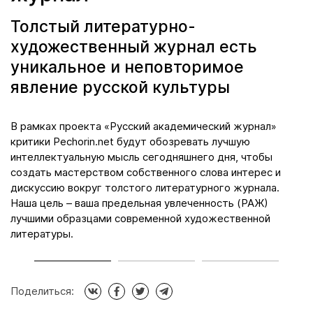
Толстый литературно-
художественный журнал есть
уникальное и неповторимое
явление русской культуры
да
В рамках проекта «Русский академический журнал»
М
критики Pechorin.net будут обозревать лучшую
к
интеллектуальную мысль сегодняшнего дня, чтобы
л
создать мастерством собственного слова интерес и
я
дискуссию вокруг толстого литературного журнала.
п
Наша цель – ваша предельная увлеченность (РАЖ)
н
ой
лучшими образцами современной художественной
д
литературы.
Поделиться: