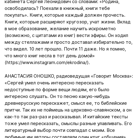
кабинета Сергей Леонидович со словами: «Родина,
освободилась? Поехали в книжный, книги тебе
покупать». Книги, которые каждый должен прочесть.
Книги, которые расширяют кругозор, учат жизни. Вклад
в мое образование, желание научить искрометно
(возможно, с цитатами из книг) вести эфиры. Он ходил
между стеллажами и просто доставал избирательно то,
что видел. 10 лет прошло. Почти 11 даже. Но я помню,
что много книг несла в тот день домой»
(https://www.instagram.com/ekrodina/).
АНАСТАСИЯ ОНОШКО, радиоведущая «Говорит Москва»:
«Сергей умел очень интересно пересказать
недоступные по форме вещи людям, его было
интересно слушать. Он то песню какую-нибудь
древнерусскую перескажет, смысл ее, то библейские
притчи. Так их не поймешь на церковно-славянском, а он
как-то так раз-раз и рассказывал. И китайские тексты
тоже умел пересказать, смыслы разные улавливать. Его
литературный выбор почти совпадал с моим. Все
любимые им авторы составляли один круг «общения».