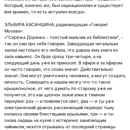
Который, конечно же, был наднационален и существует
вне времен, то есть актуален всегда».
ЭЛЬВИРА ХАСАНШИНА, радиоведущая «Говорит
Москва»:
«"Серёжа Доренко - толстый мальчик из библиотеки", -
так он сам про себя говорил. Заведующая читальным
залом настолько его любила, что давала ему книги из
зала навынос. Он брал сразу три-четыре, а на
следующий день уже их приносил. В эфире и за эфиром
он часто говорил, что слова значат. Действительно
значат. Они могут уничтожить человека, а могут создать
личность. Совершить в нашем мозгу что-то такое
крышесносное, от чего думать по-старому уже не
получится, это как щелчок зажигалки в тёмном
переулке: раз — и появляется свет, два — и ты уже
электрический дракон, рассекающий ледяную тьму
космоса своими блестящими крыльями, три — и ты
снова сидишь на кухне с истерично закипающим
чайником, нехотя отрываясь от последней страницы