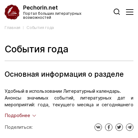
Pechorin.net
Портал больших литературных
возможностей
Главная
События года
События года
Основная информация о разделе
Удобный в использовании Литературный календарь.
Анонсы значимых событий, литературных дат и
мероприятий: года, текущего месяца и сегодняшнего
дня. Рассказ о самом главном и интересном в
Подробнее
современном литературном мире.
«В нужное время в нужном месте встречаются две
Поделиться:
половинки и им нужно запомнить этот момент