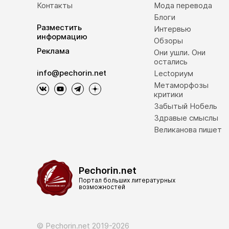
Контакты
Мода перевода
Блоги
Разместить
Интервью
информацию
Обзоры
Реклама
Они ушли. Они
остались
info@pechorin.net
Lectoриум
Метаморфозы
критики
Забытый Нобель
Здравые смыслы
Великанова пишет
Pechorin.net
Портал больших литературных
возможностей
© Pechorin.net 2019-2026