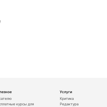
!
лезное
Услуги
сателю
Критика
сплатные курсы для
Редактура