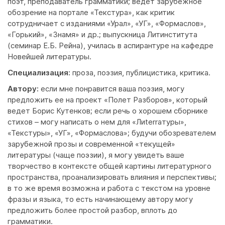
поэт, преподаватель грамматики; ведет зарубежное
обозрение на портале «Текстура», как критик
сотрудничает с изданиями «Урал», «УГ», «Формаслов»,
«Горький», «Знамя» и др.; выпускница Литинститута
(семинар Е.Б. Рейна), училась в аспирантуре на кафедре
Новейшей литературы.
Специализация:
проза, поэзия, публицистика, критика.
Автору:
если мне понравится ваша поэзия, могу
предложить ее на проект «Полет Разборов», который
ведет Борис Кутенков; если речь о хорошем сборнике
стихов – могу написать о нем для «Лиterraтуры»,
«Текстуры», «УГ», «Формаслова»; будучи обозревателем
зарубежной прозы и современной «текущей»
литературы (чаще поэзии), я могу увидеть ваше
творчество в контексте общей картины литературного
пространства, проанализировать влияния и перспективы;
в то же время возможна и работа с текстом на уровне
фразы и языка, то есть начинающему автору могу
предложить более простой разбор, вплоть до
грамматики.