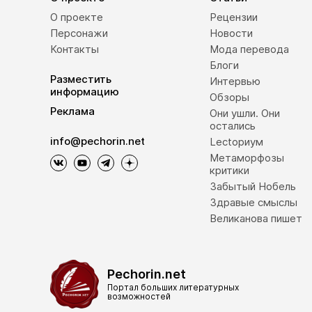
О проекте
Рецензии
Персонажи
Новости
Контакты
Мода перевода
Блоги
Разместить
Интервью
информацию
Обзоры
Реклама
Они ушли. Они
остались
info@pechorin.net
Lectoриум
Метаморфозы
критики
Забытый Нобель
Здравые смыслы
Великанова пишет
Pechorin.net
Портал больших литературных
возможностей