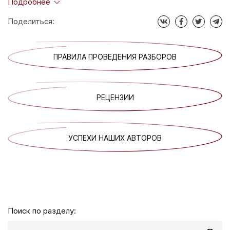
Подробнее
Трейлер к книге. Запись интервью.
Все для получения качественного визуального контента.
Поделиться:
ПРАВИЛА ПРОВЕДЕНИЯ РАЗБОРОВ
РЕЦЕНЗИИ
УСПЕХИ НАШИХ АВТОРОВ
Поиск по разделу: