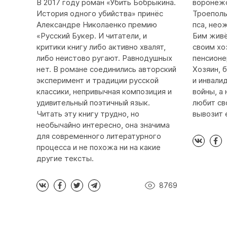
В 2017 году роман «Убить Бобрыкина.
воронежс
История одного убийства» принёс
Троеполь
Александре Николаенко премию
пса, нео
«Русский Букер. И читатели, и
Бим живё
критики книгу либо активно хвалят,
своим хо
либо неистово ругают. Равнодушных
пенсионе
нет. В романе соединились авторский
Хозяин, 
эксперимент и традиции русской
и инвали
классики, непривычная композиция и
войны, а
удивительный поэтичный язык.
любит св
Читать эту книгу трудно, но
вывозит е
необычайно интересно, она значима
для современного литературного
процесса и не похожа ни на какие
другие тексты.
8769