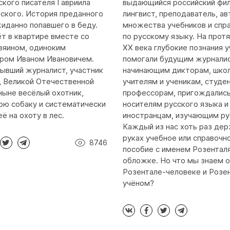
кого писателя Гавриила
выдающийся российский фил
ского. История преданного
лингвист, преподаватель, ав
жиданно попавшего в беду.
множества учебников и спр
т в квартире вместе со
по русскому языку. На прот
зяином, одиноким
XX века глубокие познания 
ром Иваном Ивановичем.
помогали будущим журнали
бывший журналист, участник
начинающим дикторам, шко
д Великой Отечественной
учителям и ученикам, студе
 ныне весёлый охотник,
профессорам, пригождалис
ою собаку и систематически
носителям русского языка и
ё на охоту в лес.
иностранцам, изучающим ру
Каждый из нас хоть раз дер
руках учебное или справочн
8746
пособие с именем Розенталя
обложке. Но что мы знаем о
Розентале-человеке и Розе
учёном?