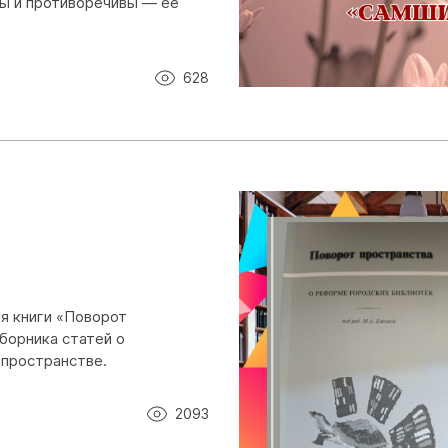
ы и противоречивы — её
628
ия книги «Поворот
борника статей о
 пространстве.
2093