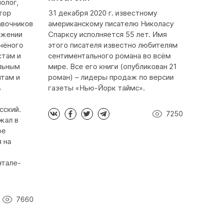
олог,
тор
31 декабря 2020 г. известному
авочников
американскому писателю Николасу
яжении
Спарксу исполняется 55 лет. Имя
учёного
этого писателя известно любителям
стам и
сентиментального романа во всём
льным
мире. Все его книги (опубликован 21
нтам и
роман) – лидеры продаж по версии
ь
газеты «Нью-Йорк таймс».
сский.
7250
жал в
ое
 на
нтале-
7660