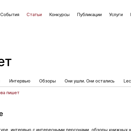
События
Статьи
Конкурсы
Публикации
Услуги
ет
и
Интервью
Обзоры
Они ушли. Они остались
Lec
ова пишет
е
туре, интервью с интересными персонами, обзоры книжных 