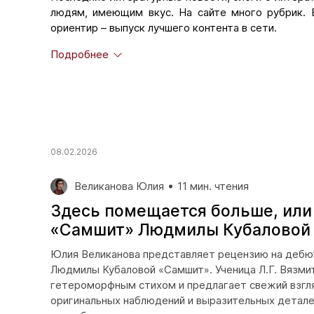
людям, имеющим вкус. На сайте много рубрик. 
ориентир – выпуск лучшего контента в сети.
В подразделе
«Рецензии»
можно ознакомиться с
Подробнее
Многие из них получили не только общение с лучш
«Pechorin.net» готовы рекомендовать талантливые
многое другое. Подробная информация о на
сотрудничества
.
В подразделе
«Мода перевода»
- переводы самы
08.02.2026
Великанова Юлия
11 мин. чтения
Здесь помещается больше, или
«Самшит» Людмилы Кубаловой
Юлия Великанова представляет рецензию на дебю
Людмилы Кубаловой «Самшит». Ученица Л.Г. Вязми
гетероморфным стихом и предлагает свежий взгля
оригинальных наблюдений и выразительных детале