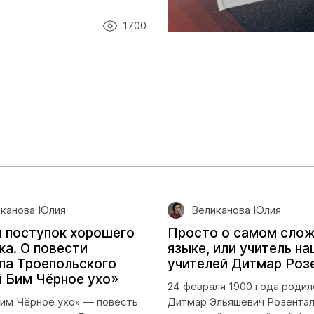
1700
канова Юлия
Великанова Юлия
 поступок хорошего
Просто о самом сло
ка. О повести
языке, или учитель н
ла Троепольского
учителей Дитмар Роз
 Бим Чёрное ухо»
24 февраля 1900 года родил
им Чёрное ухо» — повесть
Дитмар Эльяшевич Розентал