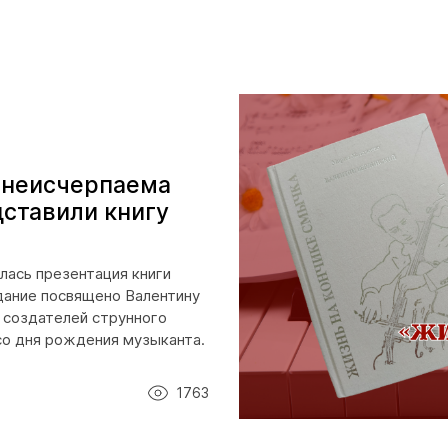
 неисчерпаема
дставили книгу
лась презентация книги
дание посвящено Валентину
з создателей струнного
со дня рождения музыканта.
1763