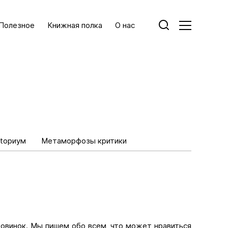
Полезное
Книжная полка
О нас
toриум
Метаморфозы критики
новинок. Мы пишем обо всем, что может нравиться