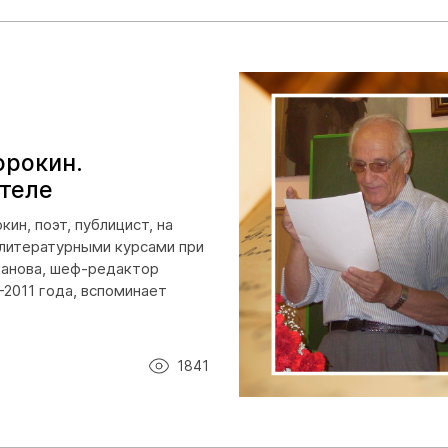
орокин.
ителе
ин, поэт, публицист, на
литературными курсами при
канова, шеф-редактор
-2011 года, вспоминает
1841