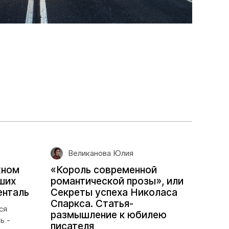
Великанова Юлия
жном
«Король современной
аших
романтической прозы», или
енталь
Секреты успеха Николаса
Спаркса. Статья-
ся
размышление к юбилею
ь -
писателя