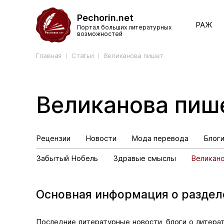
Pechorin.net
РАЖ
Портал больших литературных
возможностей
Главная
Статьи
Великанова пишет
Великанова пиш
Рецензии
Новости
Мода перевода
Блог
Забытый Нобель
Здравые смыслы
Великан
Основная информация о раздел
Последние литературные новости, блоги о литера