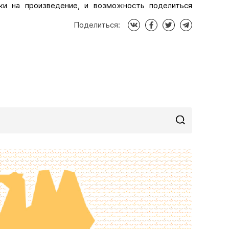
ки на произведение, и возможность поделиться
 и многое другое. Также интернет-издания имеют
Поделиться:
чества литературных текстов, читаемые людьми,
льшое достижение для любого автора и серьезный
in.net», если качество проекта отвечает нашим