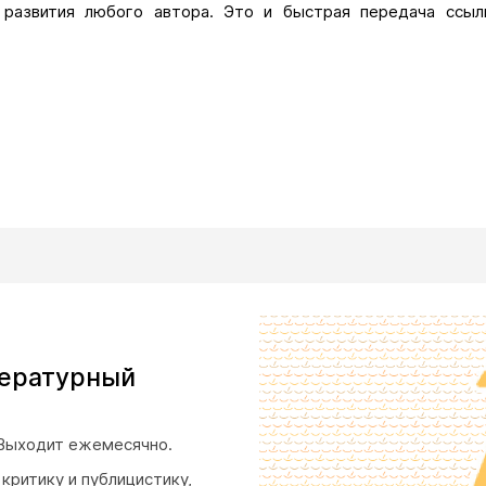
 развития любого автора. Это и быстрая передача ссыл
ение текста фото- и видеоконтентом, музыкой и голосом,
учшие сетевые издания для вас, безупречные в плане ка
литературном процессе. Публикация в таких изданиях – бо
ведения о своём издательском проекте на сайте «Pechor
овлениями.
тературный
 Выходит ежемесячно.
критику и публицистику,