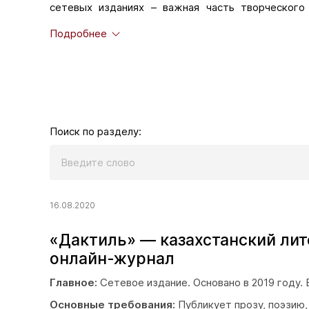
сетевых изданиях – важная часть творческого
творчеством с друзьями и читателями, и дополн
Подробнее
значительный читательский охват.
Литературный проект «Pechorin.net» отобрал л
занимающими заметное положение в современном 
вклад в собственное творческое развитие.
Редакторы интернет-изданий могут поместить с
требованиям. Раздел наполняется. Следите за обн
Поиск по разделу:
16.08.2020
«Дактиль» — казахстанский ли
онлайн-журнал
Главное:
Сетевое издание. Основано в 2019 году.
Основные требования:
Публикует прозу, поэзию, 