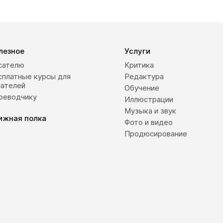
лезное
Услуги
сателю
Критика
сплатные курсы для
Редактура
сателей
Обучение
реводчику
Иллюстрации
Музыка и звук
ижная полка
Фото и видео
Продюсирование