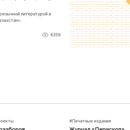
оязычной литературой в
азахстан».
6359
роекты
#Печатные издания
разборов
Журнал «Перископ»