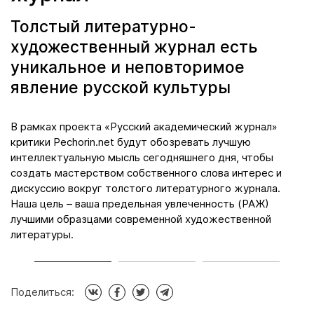
Толстый литературно-
художественный журнал есть
уникальное и неповторимое
явление русской культуры
да
В рамках проекта «Русский академический журнал»
М
критики Pechorin.net будут обозревать лучшую
к
интеллектуальную мысль сегодняшнего дня, чтобы
л
создать мастерством собственного слова интерес и
я
дискуссию вокруг толстого литературного журнала.
п
Наша цель – ваша предельная увлеченность (РАЖ)
н
ой
лучшими образцами современной художественной
д
литературы.
Поделиться: