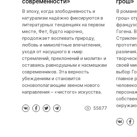
современности»
грош»
В эпоху, когда злободневность и
В романе
натурализм надёжно фиксируются в
грош» от
литературных тенденциях на первом
французс
месте, Фет, будто нарочно,
Гогена. 
продолжает воспевать природу,
Стриклен
любовь и мимолётные впечатления,
прототип
уходя от насущного в «мир
различия
стремлений, преклонений и молитв» и
творческ
оставаясь равнодушным к насмешкам
своей ми
современников. Эта верность
выбор Го
убеждениям и становится
главное 
основополагающим звеном нового
человеко
направления – «чистого» искусства.
персонаж
собствен
окружаю
55677