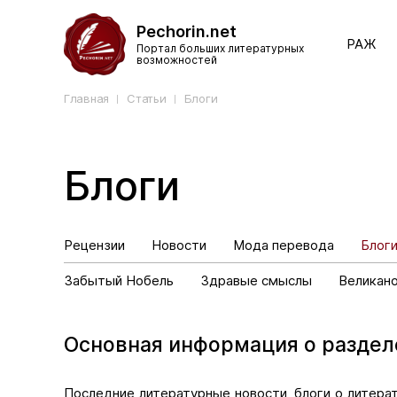
Pechorin.net
РАЖ
Портал больших литературных
возможностей
Главная
Статьи
Блоги
Блоги
Рецензии
Новости
Мода перевода
Блог
Забытый Нобель
Здравые смыслы
Великан
Основная информация о раздел
Последние литературные новости, блоги о литера