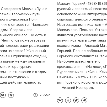
Максим Горький (1868-1936)
 Сомерсета Моэма «Луна и
русский и советский писател
ражен творческий путь
основоположник литератур
кого художника Поля
социалистического реализм
В книге он зовётся Чарльзом
Настоящее имя писателя – 
дом. У героя и его
Максимович Пешков. Устоя
а много общего. Но есть и
является употребление нас
. Чем готов пожертвовать
имени писателя в сочетании 
ий человек ради реализации
псевдонимом – Алексей Ма
ссии на земле? Жизненный
Горький. Полное собрание с
гена и Стрикленда сходны,
Горького составляет 60 том
различие между реальным
Наиболее известные его
м и литературным
произведения – «На дне», «
ем – в отношении к людям,
Буревестнике», «Жизнь Кли
ным поступкам и
Самгина», «Мать». С 1932 по
щей действительности.
имя Горького носил его род
— Нижний Новгород.
28552