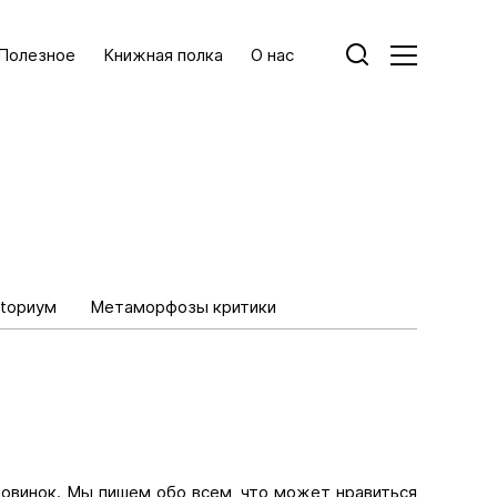
Полезное
Книжная полка
О нас
toриум
Метаморфозы критики
новинок. Мы пишем обо всем, что может нравиться