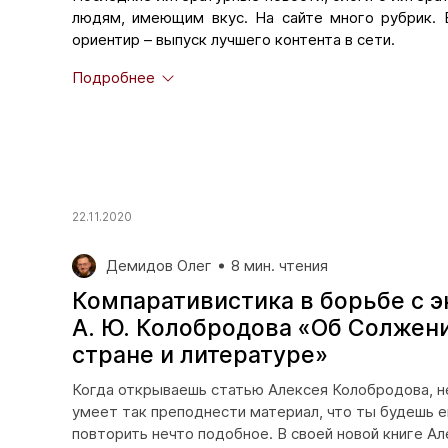
людям, имеющим вкус. На сайте много рубрик. 
ориентир – выпуск лучшего контента в сети.
В подразделе
«Рецензии»
можно ознакомиться с
Подробнее
Многие из них получили не только общение с лучш
«Pechorin.net» готовы рекомендовать талантливые
многое другое. Подробная информация о на
сотрудничества
.
В подразделе
«Мода перевода»
- переводы самы
22.11.2020
Демидов Олег
8 мин. чтения
Компаративистика в борьбе с э
А. Ю. Колобродова «Об Солжен
стране и литературе»
Когда открываешь статью Алексея Колобродова, не
умеет так преподнести материал, что ты будешь 
повторить нечто подобное. В своей новой книге А