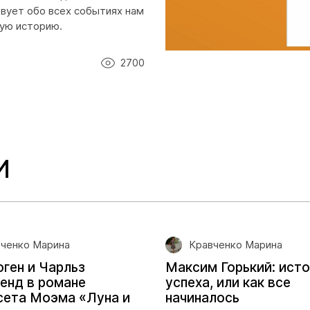
вует обо всех событиях нам
ную историю.
2700
И
ченко Марина
Кравченко Марина
оген и Чарльз
Максим Горький: ист
енд в романе
успеха, или как все
ета Моэма «Луна и
начиналось