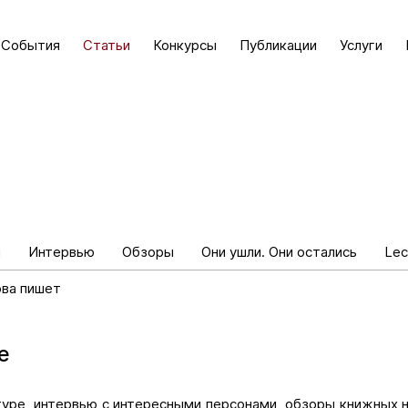
События
Статьи
Конкурсы
Публикации
Услуги
и
Интервью
Обзоры
Они ушли. Они остались
Lec
ова пишет
е
туре, интервью с интересными персонами, обзоры книжных 