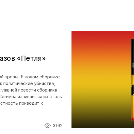
казов «Петля»
ой прозы. В новом сборнике
 политические убийства,
главной повести сборника
Сенчина изливается из столь
естность приводит к
3162