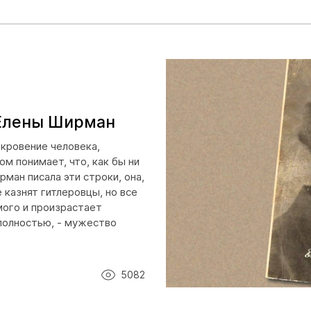
 Елены Ширман
кровение человека,
м понимает, что, как бы ни
рман писала эти строки, она,
 казнят гитлеровцы, но все
ого и произрастает
полностью, - мужество
5082