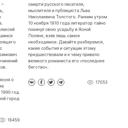
 –
смерти русского писателя,
ь,
мыслителя и публициста Льва
ы
Николаевича Толстого. Ранним утром
а.
10 ноября 1910 года литератор тайно
Алексей
покинул свою усадьбу в Ясной
вшимся
Поляне, взяв лишь самое
тоящего
необходимое. Давайте разберемся,
с
какие события и ситуации этому
ксимович
предшествовали и к чему привело
очинений
великого романиста его «последнее
ов.
бегство».
Песня о
17053
ма
 1990 год
ной город
18459