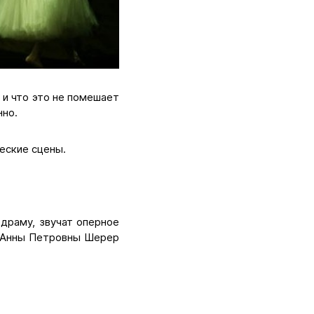
 и что это не помешает
нно.
ческие сцены.
драму, звучат оперное
е Анны Петровны Шерер