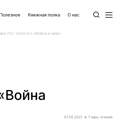
Полезное
Книжная полка
О нас
ану Л.Н. Толстого «Война и мир»
 «Война
01.05.2021
7 мин. чтения