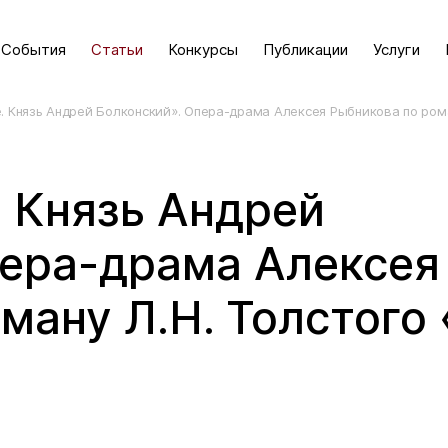
События
Статьи
Конкурсы
Публикации
Услуги
re. Князь Андрей Болконский». Опера-драма Алексея Рыбникова по ром
. Князь Андрей
пера-драма Алексея
ману Л.Н. Толстого