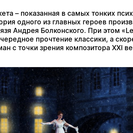
ета – показанная в самых тонких пси
ория одного из главных героев произ
нязя Андрея Болконского. При этом «Le
очередное прочтение классики, а ско
ман с точки зрения композитора ХХI ве