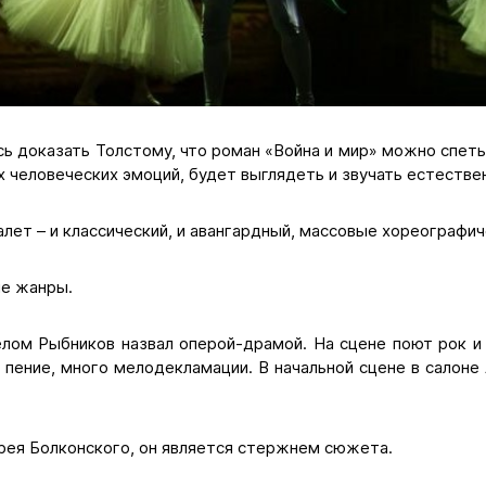
ь доказать Толстому, что роман «Война и мир» можно спеть
человеческих эмоций, будет выглядеть и звучать естестве
балет – и классический, и авангардный, массовые хореографи
е жанры.
елом Рыбников назвал оперой-драмой. На сцене поют рок и 
е пение, много мелодекламации. В начальной сцене в салон
рея Болконского, он является стержнем сюжета.