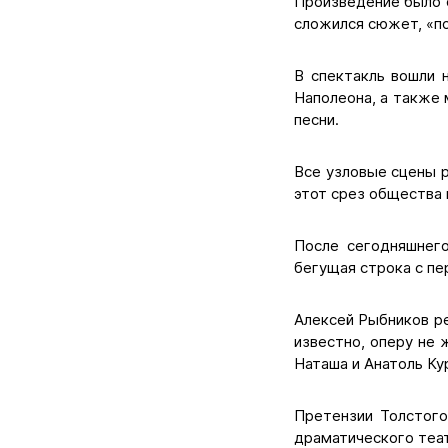
Произведение было о
сложился сюжет, «п
В спектакль вошли 
Наполеона, а также 
песни.
Все узловые сцены р
этот срез общества 
После сегодняшнего
бегущая строка с пе
Алексей Рыбников ре
известно, оперу не 
Наташа и Анатоль Кур
Претензии Толстого
драматического теат