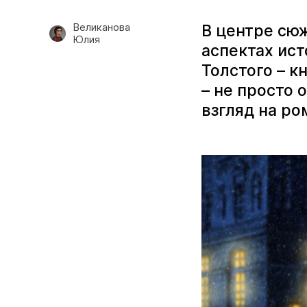
Великанова
В центре сюж
Юлия
аспектах ист
Толстого – к
– не просто 
взгляд на ро