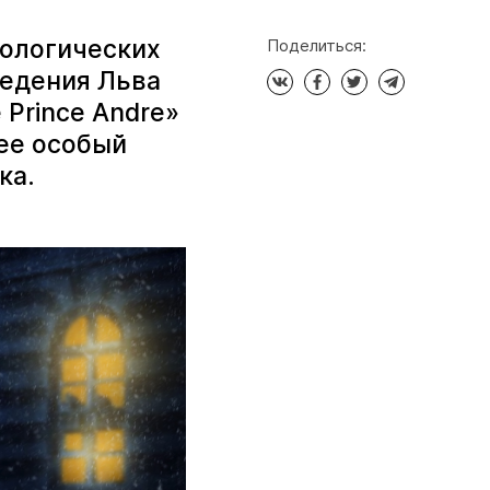
хологических
Поделиться:
ведения Льва
 Prince Andre»
рее особый
ка.