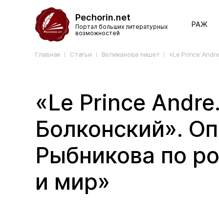
Pechorin.net
РАЖ
Портал больших литературных
возможностей
Главная
Статьи
Великанова пишет
«Le Prince And
«Le Prince Andre
Болконский». О
Рыбникова по ро
и мир»