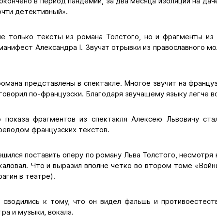
кончено в период пандемии, за два месяца изоляции на даче
очти детективный».
не только тексты из романа Толстого, но и фрагменты из
манифест Александра I. Звучат отрывки из православного м
омана представлены в спектакле. Многое звучит на францу
говорил по-французски. Благодаря звучащему языку легче во
 показа фрагментов из спектакля Алексею Львовичу ста
реводом французских текстов.
шился поставить оперу по роману Льва Толстого, несмотря на
жаловал. Что и выразил вполне чётко во втором томе «Войны
агин в театре).
 сводились к тому, что он видел фальшь и противоестест
ра и музыки, вокала.