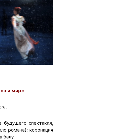
на и мир»
ra.
а будущего спектакля,
ало романа); коронация
 балу.