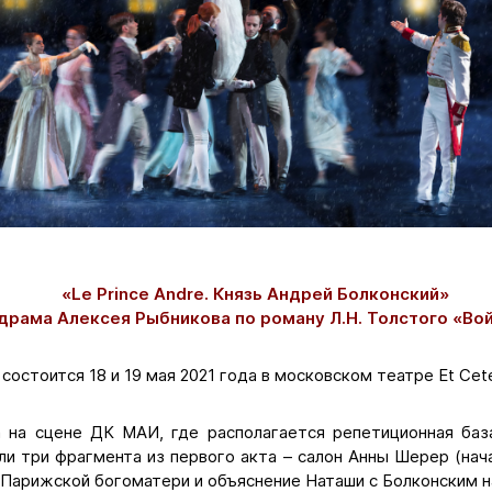
«Le Prince Andre. Князь Андрей Болконский»
драма Алексея Рыбникова по роману Л.Н. Толстого «Вой
состоится 18 и 19 мая 2021 года в московском театре Et Cete
а на сцене ДК МАИ, где располагается репетиционная баз
и три фрагмента из первого акта – салон Анны Шерер (нач
Парижской богоматери и объяснение Наташи с Болконским на