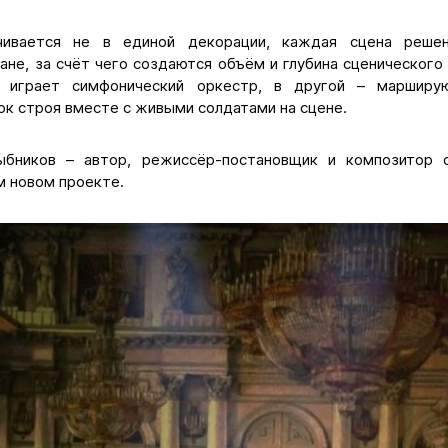
чивается не в единой декорации, каждая сцена решен
ане, за счёт чего создаются объём и глубина сценического
 играет симфонический оркестр, в другой – марширую
к строя вместе с живыми солдатами на сцене.
ыбников – автор, режиссёр-постановщик и композитор с
м новом проекте.