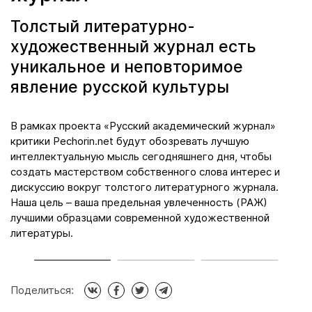
Толстый литературно-
художественный журнал есть
уникальное и неповторимое
явление русской культуры
да
В рамках проекта «Русский академический журнал»
М
критики Pechorin.net будут обозревать лучшую
к
интеллектуальную мысль сегодняшнего дня, чтобы
л
создать мастерством собственного слова интерес и
я
дискуссию вокруг толстого литературного журнала.
п
Наша цель – ваша предельная увлеченность (РАЖ)
н
ой
лучшими образцами современной художественной
д
литературы.
Поделиться: