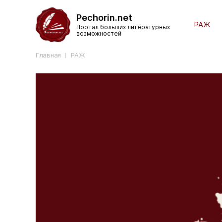
Pechorin.net
РАЖ
Портал больших литературных
возможностей
Главная
РАЖ