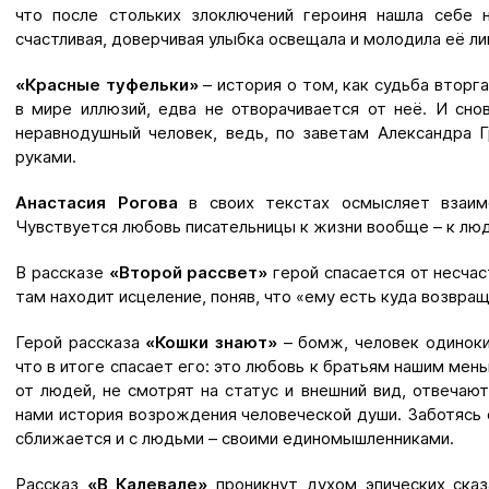
что после стольких злоключений героиня нашла себе 
счастливая, доверчивая улыбка освещала и молодила её ли
«Красные туфельки»
– история о том, как судьба вторга
в мире иллюзий, едва не отворачивается от неё. И снов
неравнодушный человек, ведь, по заветам Александра Г
руками.
Анастасия Рогова
в своих текстах осмысляет взаим
Чувствуется любовь писательницы к жизни вообще – к лю
В рассказе
«Второй рассвет»
герой спасается от несчас
там находит исцеление, поняв, что «ему есть куда возвра
Герой рассказа
«Кошки знают»
– бомж, человек одиноки
что в итоге спасает его: это любовь к братьям нашим мен
от людей, не смотрят на статус и внешний вид, отвечаю
нами история возрождения человеческой души. Заботясь о
сближается и с людьми – своими единомышленниками.
Рассказ
«В Калевале»
проникнут духом эпических сказ