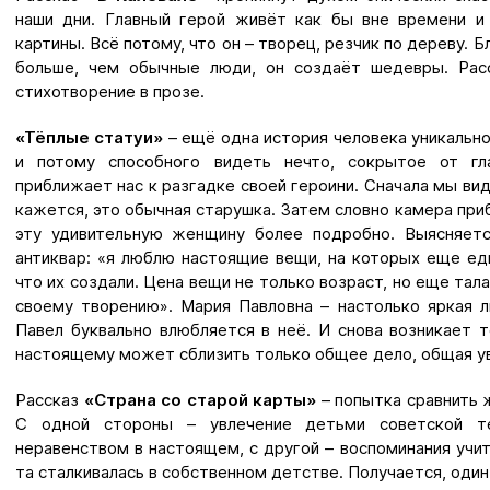
наши дни. Главный герой живёт как бы вне времени и
картины. Всё потому, что он – творец, резчик по дереву. 
больше, чем обычные люди, он создаёт шедевры. Рас
стихотворение в прозе.
«Тёплые статуи»
– ещё одна история человека уникальн
и потому способного видеть нечто, сокрытое от гл
приближает нас к разгадке своей героини. Сначала мы ви
кажется, это обычная старушка. Затем словно камера пр
эту удивительную женщину более подробно. Выясняетс
антиквар: «я люблю настоящие вещи, на которых еще едв
что их создали. Цена вещи не только возраст, но еще тала
своему творению». Мария Павловна – настолько яркая л
Павел буквально влюбляется в неё. И снова возникает 
настоящему может сблизить только общее дело, общая у
Рассказ
«Страна со старой карты»
– попытка сравнить 
С одной стороны – увлечение детьми советской те
неравенством в настоящем, с другой – воспоминания учи
та сталкивалась в собственном детстве. Получается, один-