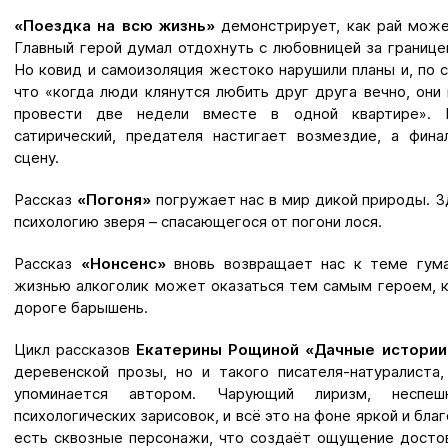
«Поездка на всю жизнь»
демонстрирует, как рай може
Главный герой думал отдохнуть с любовницей за границей
Но ковид и самоизоляция жестоко нарушили планы и, по 
что «когда люди клянутся любить друг друга вечно, они
провести две недели вместе в одной квартире». Р
сатирический, предателя настигает возмездие, а фин
сцену.
Рассказ
«Погоня»
погружает нас в мир дикой природы. З
психологию зверя – спасающегося от погони лося.
Рассказ
«Нонсенс»
вновь возвращает нас к теме гума
жизнью алкоголик может оказаться тем самым героем, к
дороге барышень.
Цикл рассказов
Екатерины Рощиной
«Дачные истории
деревенской прозы, но и такого писателя-натуралиста
упоминается автором. Чарующий лиризм, неспешн
психологических зарисовок, и всё это на фоне яркой и бл
есть сквозные персонажи, что создаёт ощущение досто