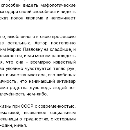
 способен видеть мифологические
Благодаря своей способности видеть
сказ полон лиризма и напоминает
ого, влюблённого в свою профессию
аз остальных. Автор постепенно
дим Марию Павловну на кладбище, и
иближается, и мы можем разглядеть
я, что она – всемирно известный
а уловимо чувствуется тепло рук,
нт и чувства мастера, его любовь к
ичность, что начинающий антиквар
тема родства душ: ведь людей по-
влечённость чем-либо.
жизнь при СССР с современностью.
матикой, вызванное социальным
тельницы о трудностях, с которыми
один, ничья.