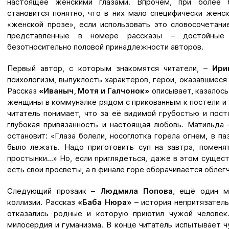
настоящее женскими глазами. Впрочем, при более 
становится понятно, что в них мало специфически женск
«женской прозе», если использовать это словосочетани
представленные в номере рассказы – достойные 
безотносительно половой принадлежности авторов.
Первый автор, с которым знакомятся читатели, –
Ири
психологизм, выпуклость характеров, герои, оказавшиеся
Рассказ
«Иваныч, Мотя и Галчонок»
описывает, казалось
женщины в коммуналке рядом с прикованным к постели 
читатель понимает, что за её видимой грубостью и по
глубокая привязанность и настоящая любовь. Матильда 
остановит: «Глаза болели, носоглотка горела огнем, в п
было лежать. Надо приготовить суп на завтра, поменя
простынки...» Но, если приглядеться, даже в этом суще
есть свои просветы, а в финале горе оборачивается облег
Следующий прозаик –
Людмила Попова
, ещё один м
коллизии. Рассказ
«Баба Нюра»
– история непритязательн
отказались родные и которую приютил чужой человек
милосердия и гуманизма. В конце читатель испытывает чу