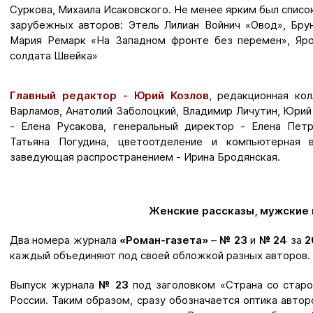
Суркова, Михаила Исаковского. Не менее ярким был списо
зарубежных авторов: Этель Лилиан Войнич «Овод», Бру
Мария Ремарк «На Западном фронте без перемен», Яр
солдата Швейка»
Главный редактор - Юрий Козлов
, редакционная ко
Варламов, Анатолий Заболоцкий, Владимир Личутин, Юрий
- Елена Русакова, генеральный директор - Елена Пет
Татьяна Погудина, цветоотделение и компьютерная 
заведующая распространением - Ирина Бродянская.
Женские рассказы, мужские 
Два номера журнала
«Роман-газета»
–
№ 23
и
№ 24
за
2
каждый объединяют под своей обложкой разных авторов.
Выпуск журнала
№ 23
под заголовком «Страна со старо
России. Таким образом, сразу обозначается оптика автор