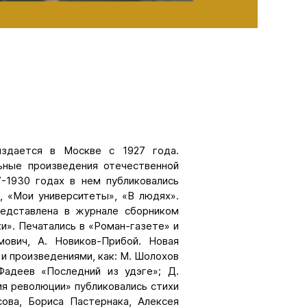
издается в Москве с 1927 года.
ьные произведения отечественной
7-1930 годах в нем публиковались
, «Мои университеты», «В людях».
редставлена в журнале сборником
и». Печатались в «Роман-газете» и
мович, А. Новиков-Прибой. Новая
и произведениями, как: М. Шолохов
Фадеев «Последний из удэге»; Д.
я революции» публиковались стихи
ова, Бориса Пастернака, Алексея