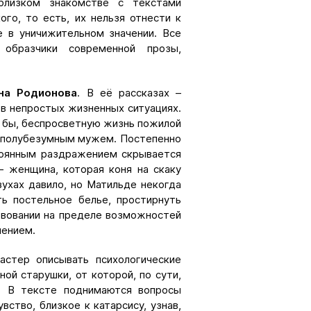
близком знакомстве с текстами
ого, то есть, их нельзя отнести к
е в уничижительном значении. Все
образчики современной прозы,
на Родионова
. В её рассказах –
 в непростых жизненных ситуациях.
 бы, беспросветную жизнь пожилой
и полубезумным мужем. Постепенно
стоянным раздражением скрывается
– женщина, которая коня на скаку
азухах давило, но Матильде некогда
ть постельное белье, простирнуть
ствовании на пределе возможностей
чением.
астер описывать психологические
ой старушки, от которой, по сути,
. В тексте поднимаются вопросы
вство, близкое к катарсису, узнав,