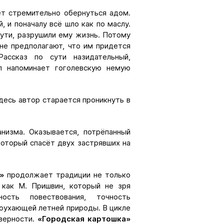
т стремительно обернуться адом.
, и поначалу всё шло как по маслу.
сути, разрушили ему жизнь. Потому
 не предполагают, что им придется
ассказ по сути назидательный,
ал напоминает гоголевскую немую
десь автор старается проникнуть в
низма. Оказывается, потрёпанный
оторый спасёт двух застрявших на
»
продолжает традиции не только
, как М. Пришвин, который не зря
ость повествования, точность
агоухающей летней природы. В цикле
верности.
«Городская картошка»