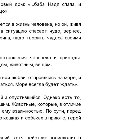
новый дом: «…баба Надя спала, и
цо».
ется в жизнь человека, но он, живя
а ситуацию спасает чудо, вернее,
рина, надо творить чудеса своими
оотношения человека и природы.
дям, животным, вещам.
тной любви, отправляясь на море, и
щаться. Море всегда будет ждать».
й и опустившийся. Однако есть то,
ьшим. Животные, которые, в отличие
т ему взаимностью. По сути, перед
 кошках и собаках в приюте, герой
аний, хотя действие происходит в