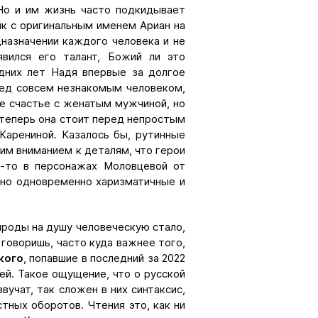
Но и им жизнь часто подкидывает
ик с оригинальным именем Ариан на
назначении каждого человека и не
явился его талант, Божий ли это
дних лет Надя впервые за долгое
ред совсем незнакомым человеком,
е счастье с женатым мужчиной, но
, теперь она стоит перед непростым
Карениной. Казалось бы, рутинные
ким вниманием к деталям, что герои
о-то в персонажах Моловцевой от
 но одновременно харизматичные и
ироды на душу человеческую стало,
 говоришь, часто куда важнее того,
кого
, попавшие в последний за 2022
ей. Такое ощущение, что о русской
вучат, так сложен в них синтаксис,
ных оборотов. Чтения это, как ни