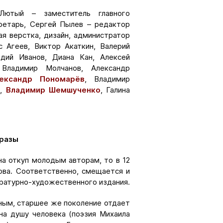
Лютый – заместитель главного
ретарь, Сергей Пылев – редактор
я верстка, дизайн, администратор
с Агеев, Виктор Акаткин, Валерий
адий Иванов, Диана Кан, Алексей
 Владимир Молчанов, Александр
ександр Пономарёв
, Владимир
в,
Владимир Шемшученко
, Галина
бразы
на откуп молодым авторам, то в 12
ва. Соответственно, смещается и
ературно-художественного издания.
ным, старшее же поколение отдает
на душу человека (поэзия Михаила