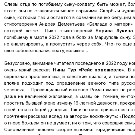
Слезы отца по погибшему сыну-солдату, быть может, бол
этого они не становятся менее горькими. Скорбь и чудо
сына, который так и остается в сознании вечно бегущим 
стихотворения Андрея Дементьева «Баллада о матери» 
потерей легче… Цикл стихотворений
Бориса Лукина
погибшему в марте 2022 года в боях за Мариуполь сыну. 
не анализировать, а пропустить через себя. Что-то еще 
слов соболезнования поэту, излишне…
Безусловно, внимание читателя последнего в 2022 году 
очень яркий рассказ
Нины Тур «Рейс подешевле
». В 
серьезная проблематика, и хлесткие диалоги, и тонкий п
вполне подходит под определение вечного типа русск
человека. …Провинциальный инженер Роман «мал» не ро
даже не величиной жалованья, а «мал» он, точнее, ничто
простить бывшей жене измену 16-летней давности, прекра
с ней, но и с общей дочерью. Так и не смог признаться в
прочтении рассказа вслед за автором воскликнуть: «Подл
о гневе божьем он не думает, ни о том, что совершил самы
Современный человек скорее вспомнит юридические нор