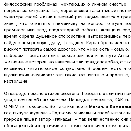
философских проблемах, мечтающих о личном счастье. 
непростые ситуации. Так, деревенский талантливый плотн
экваторе своей жизни в первый раз задумывается о пред
знает, что ответить племяннику на вопрос, откуда по
промысел или плод плодотворной работы; женщина сре
время обрела душевное спокойствие, выговорившись пе
найдя в нем родную душу; фельдшер Кира обрела женско
рискует потерять самое дорогое, что у нее есть – семью
выбором – остаться ли в семье или пойти по пути Анны 
жизненные истории, но написаны так правдоподобно, с та
вызывают читательское сочувствие. В общем, есть чт
шукшинских «чудиков»: они такие же наивные и простые,
настоящие.
О природе немало стихов сложено. Говорить о влиянии пр
увы, в поэзии общим местом. Но ведь в поэзии то, КАК ты
О ЧЕМ ты говоришь. Вот и стихи поэта
Михаила Каменец
год выпуск журнала «Подъем», уникальны своей интонаци
природе пишет автор «Илиады» – так величественно они з
обогащенный инверсиями и огромным количеством причаст