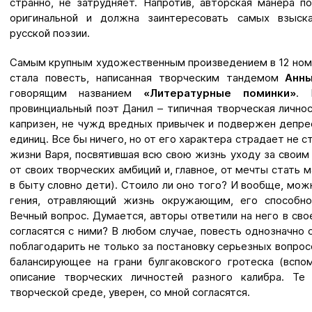
странно, не затрудняет. Напротив, авторская манера 
оригинальной и должна заинтересовать самых взыск
русской поэзии.
Самым крупным художественным произведением в 12 ном
стала повесть, написанная творческим тандемом
Анн
говорящим названием
«Литературные поминки»
. 
провинциальный поэт Данил – типичная творческая личнос
капризен, не чужд вредных привычек и подвержен депрес
единиц. Все бы ничего, но от его характера страдает не с
жизни Варя, посвятившая всю свою жизнь уходу за своим
от своих творческих амбиций и, главное, от мечты стать 
в быту словно дети). Стоило ли оно того? И вообще, мож
гения, отравляющий жизнь окружающим, его способно
Вечный вопрос. Думается, авторы ответили на него в сво
согласятся с ними? В любом случае, повесть однозначно 
поблагодарить не только за постановку серьезных вопрос
балансирующее на грани булгаковского гротеска (всп
описание творческих личностей разного калибра. Те
творческой среде, уверен, со мной согласятся.