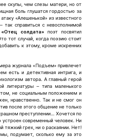
ее скупы, чем слезы матери, но от
вищная боль глушатся гордостью за
в атаку «Алешенькой» из известного
– так справиться с невосполнимой
 «Отец солдата»
поэт посвятил
Это тот случай, когда поэзию стоит
добавить к этому, кроме искренних
номера журнала «Подъем» привлечет
нем есть и детективная интрига, и
сихологизм автора. А главный герой
ой литературы – типа маленького
стом, не социальным положением и
жен, нравственно. Так и не смог он
тив после этого общение не только
 страшном преступлении… Хочется по
о устроен современный человек. Ни
й тяжкий грех, ни о раскаянии. Нет!
мы, подумает, сколько ему за это