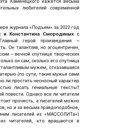
поэта Каменецкого кажется весьма
ательных любителей современной
ере журнала «Подъем» за 2022 год
ы и Константина Смородиных
с
Главный герой произведения –
ть. Он талантлив, но эгоцентричен,
сии – вечной спутнице творческих
только он сам, сколько его спутница
 талантливым мужем, отказавшаяся
матерью (по сути, такие мужья сами
но ли простить несносный характер
стью писать гениальные тексты?
ей повести. Однако все ли читатели
стоит прочесть, а писателей можно
ов, но и за весьма правдоподобное,
омним писателей из «МАССОЛИТа»)
 из читателей, кто вращаются в