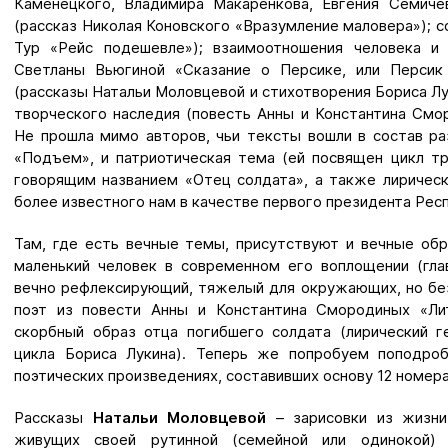
Каменецкого, Владимира Макаренкова, Евгения Семичев
(рассказ Николая Коновского «Вразумление маловера»); с
Тур «Рейс подешевле»); взаимоотношения человека и
Светланы Вьюгиной «Сказание о Персике, или Персик
(рассказы Натальи Моловцевой и стихотворения Бориса Лу
творческого наследия (повесть Анны и Константина Смо
Не прошла мимо авторов, чьи тексты вошли в состав р
«Подъем», и патриотическая тема (ей посвящен цикл тр
говорящим названием «Отец солдата», а также лиричес
более известного нам в качестве первого президента Рес
Там, где есть вечные темы, присутствуют и вечные обр
маленький человек в современном его воплощении (гла
вечно рефлексирующий, тяжелый для окружающих, но бе
поэт из повести Анны и Константина Смородиных «Лит
скорбный образ отца погибшего солдата (лирический г
цикла Бориса Лукина). Теперь же попробуем поподроб
поэтических произведениях, составивших основу 12 номер
Рассказы
Натальи Моловцевой
– зарисовки из жизни
живущих своей рутинной (семейной или одинокой)