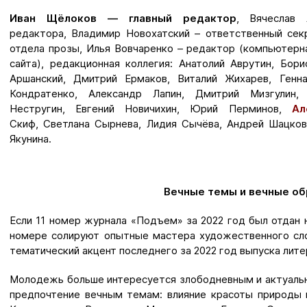
Иван Щёлоков — главный редактор
, Вячеслав 
редактора, Владимир Новохатский – ответственный сек
отдела прозы, Илья Вовчаренко – редактор (компьютерна
сайта), редакционная коллегия: Анатолий Аврутин, Бори
Аршанский, Дмитрий Ермаков, Виталий Жихарев, Генн
Кондратенко, Александр Лапин, Дмитрий Мизгулин,
Нестругин, Евгений Новичихин, Юрий Перминов,
Ал
Скиф, Светлана Сырнева, Лидия Сычёва, Андрей Шацко
Якунина.
Вечные темы и вечные о
Если 11 номер журнала «Подъем» за 2022 год был отдан 
номере солируют опытные мастера художественного сло
тематический акцент последнего за 2022 год выпуска лит
Молодежь больше интересуется злободневным и актуаль
предпочтение вечным темам: влияние красоты природы 