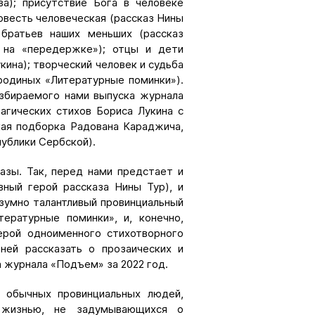
а); присутствие Бога в человеке
овесть человеческая (рассказ Нины
 братьев наших меньших (рассказ
 на «передержке»); отцы и дети
кина); творческий человек и судьба
родиных «Литературные поминки»).
азбираемого нами выпуска журнала
агических стихов Бориса Лукина с
кая подборка Радована Караджича,
публики Сербской).
азы. Так, перед нами предстает и
вный герой рассказа Нины Тур), и
зумно талантливый провинциальный
ературные поминки», и, конечно,
ерой одноименного стихотворного
ней рассказать о прозаических и
а журнала «Подъем» за 2022 год.
 обычных провинциальных людей,
 жизнью, не задумывающихся о