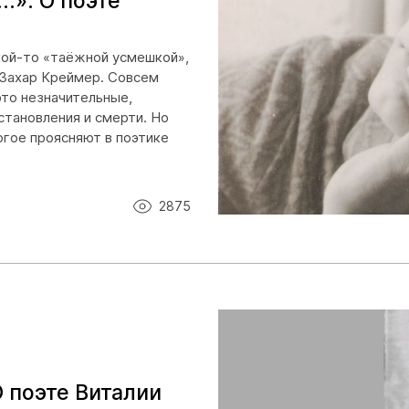
.». О поэте
акой-то «таёжной усмешкой»,
 Захар Креймер. Совсем
это незначительные,
становления и смерти. Но
огое проясняют в поэтике
2875
 поэте Виталии