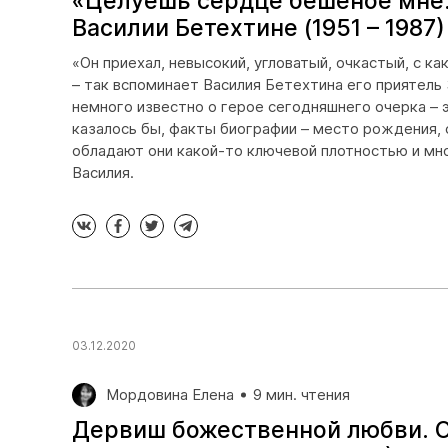
«Целуешь сердце бешеное мне..
Василии Бетехтине (1951 – 1987)
«Он приехал, невысокий, угловатый, очкастый, с к
– так вспоминает Василия Бетехтина его приятель
немного известно о герое сегодняшнего очерка – 
казалось бы, факты биографии – место рождения, 
обладают они какой-то ключевой плотностью и мн
Василия.
03.12.2020
Мордовина Елена
9 мин. чтения
Дервиш божественной любви. О