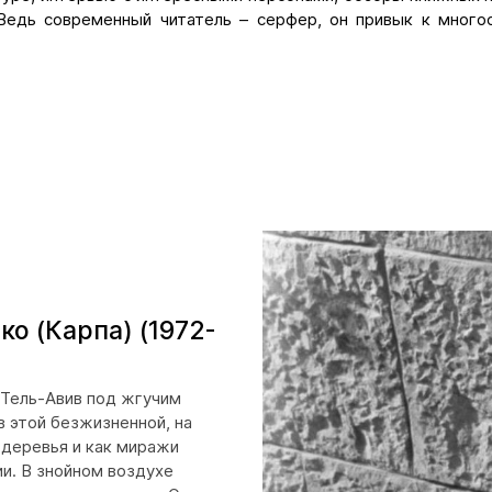
Ведь современный читатель – серфер, он привык к многоо
 рецензиями на произведения авторов, направивших свои 
ими мастерами, но и публикацию на сайте, а также были вов
 тексты в литературные журналы, номинировать авторов на 
ших критиках в разделе
«
Услуги
»
. А здесь мы рассказ
х интересных литературных статей из ведущих мировых изд
ко (Карпа) (1972-
 Тель-Авив под жгучим
в этой безжизненной, на
 деревья и как миражи
и. В знойном воздухе