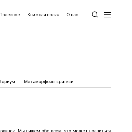
Полезное
Книжная полка
О нас
toриум
Метаморфозы критики
новинок. Мы пишем обо всем, что может нравиться