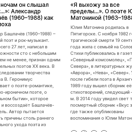
 ночам он слышал
«Я выхожу за все
...»: Александр
пределы...». О поэте 
ёв (1960–1988) как
Матониной (1963–198
поха
Юлия Матонина родилась в
р Башлачёв (1960–1988) –
Пятигорске. С ноября 1982 г
й поэт и рок-музыкант.
трагической смерти 19 сент
сего 27 лет, написал в
года жила с семьёй на Соло
ожности сто с небольшим
Стихи публиковались в газе
тем не менее, признан одним
«Северный комсомолец», «
тельных поэтов XX века. В
Севера», в литературных ж
следовании творчества
«Аврора», «Нева», «Север».
а В. Геронимус
после гибели поэта в Арханг
вает о поэте-романтике,
1989 году вышел сборник её
о-ироничном поэте, о
стихотворений, следующий –
ьном бытии», которое
м. В 2014 году увидел свет 
и воссоздаёт Башлачёв-
посмертный сборник «Вкус з
ель. Автор пытается
где также опубликованы
ь причины столь раннего
воспоминания о Юлии Матон
ьного ухода поэта из