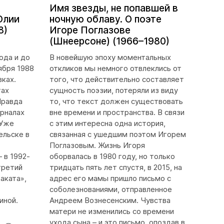
Имя звезды, не попавшей в
Юлии
ночную облаву. О поэте
8)
Игоре Поглазове
(Шнеерсоне) (1966–1980)
ода и до
В новейшую эпоху моментальных
ября 1988
откликов мы немного отвлеклись от
вках.
того, что действительно составляет
тах
сущность поэзии, потеряли из виду
Правда
то, что текст должен существовать
урналах
вне времени и пространства. В связи
 Уже
с этим интересна одна история,
ельске в
связанная с ушедшим поэтом Игорем
Поглазовым. Жизнь Игоря
 в 1992-
оборвалась в 1980 году, но только
третий
тридцать пять лет спустя, в 2015, на
аката»,
адрес его мамы пришло письмо с
соболезнованиями, отправленное
иной.
Андреем Вознесенским. Чувства
матери не изменились со времени
ухода сына – и это письмо, опоздав в