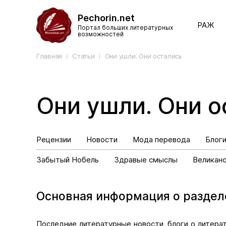
Pechorin.net
РАЖ
Портал больших литературных
возможностей
Главная
Статьи
Они ушли. Они остались
Они ушли. Они о
Рецензии
Новости
Мода перевода
Блог
Забытый Нобель
Здравые смыслы
Великан
Основная информация о раздел
Последние литературные новости, блоги о литера