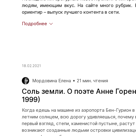
людям, имеющим вкус. На сайте много рубрик. 
ориентир – выпуск лучшего контента в сети.
В подразделе
«Рецензии»
можно ознакомиться с
Подробнее
Многие из них получили не только общение с лучш
«Pechorin.net» готовы рекомендовать талантливые
многое другое. Подробная информация о на
сотрудничества
.
В подразделе
«Мода перевода»
- переводы самы
18.02.2021
Мордовина Елена
21 мин. чтения
Соль земли. О поэте Анне Горен
1999)
Когда едешь на машине из аэропорта Бен-Гурион в
летним солнцем, всю дорогу удивляешься, почему 
первый взгляд, степи, каменистой пустыне, растут
возникают созданные людьми островки цивилизаци