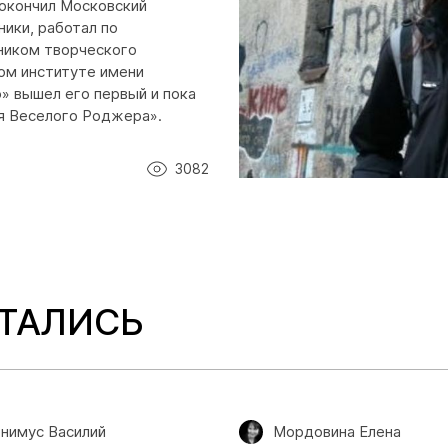
 окончил Московский
ники, работал по
ником творческого
ом институте имени
ф» вышел его первый и пока
я Веселого Роджера».
3082
СТАЛИСЬ
нимус Василий
Мордовина Елена