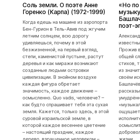
Соль земли. О поэте Анне
«Но по
Горенко (Карпа) (1972-1999)
музыку
Башлач
Когда едешь на машине из аэропорта
поэт-э
Бен-Гурион в Тель-Авив под жгучим
летним солнцем, всю дорогу
Александ
удивляешься, почему в этой
известны
безжизненной, на первый взгляд,
Прожив в
степи, каменистой пустыне, растут
общей сл
деревья и как миражи возникают
стихов, 
созданные людьми островки
из значи
цивилизации. В знойном воздухе
своём ис
каждая фигура обретает
Башлачёв
значимость, каждое движение –
рассказы
осмысленно. Quo vadis, человече? –
умудрённ
как будто спрашивает тебя эта сухая
«музыкал
земля. Кажется, только здесь, в этой
ощущает 
суровой израильской земле, в
исполнит
которой каждое весеннее цветение
осмыслит
– настоящий праздник, каждое
добровол
дерево, взращенное человеком –
жизни...