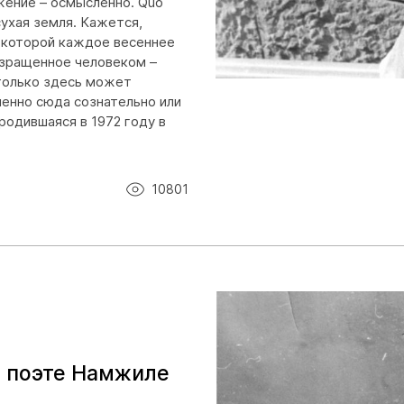
жение – осмысленно. Quo
сухая земля. Кажется,
в которой каждое весеннее
взращенное человеком –
 только здесь может
менно сюда сознательно или
родившаяся в 1972 году в
10801
 О поэте Намжиле