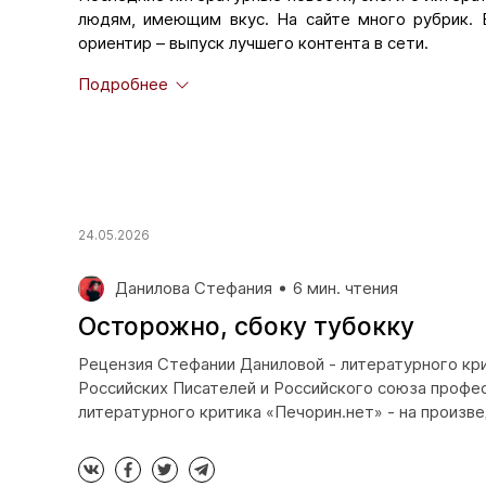
людям, имеющим вкус. На сайте много рубрик. 
ориентир – выпуск лучшего контента в сети.
В подразделе
«Рецензии»
можно ознакомиться с
Подробнее
Многие из них получили не только общение с лучш
«Pechorin.net» готовы рекомендовать талантливые
многое другое. Подробная информация о на
сотрудничества
.
В подразделе
«Мода перевода»
- переводы самы
24.05.2026
Данилова Стефания
6 мин. чтения
Осторожно, сбоку тубокку
Рецензия Стефании Даниловой - литературного кри
Российских Писателей и Российского союза профе
литературного критика «Печорин.нет» - на произв