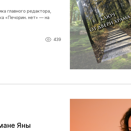
ика главного редактора,
ка «Печорин. нет» — на
439
омане Яны