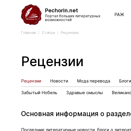
Pechorin.net
РАЖ
Портал больших литературных
возможностей
Главная
Статьи
Рецензии
Рецензии
Рецензии
Новости
Мода перевода
Блог
Забытый Нобель
Здравые смыслы
Великан
Основная информация о раздел
Последние литературные новости, блоги о литера