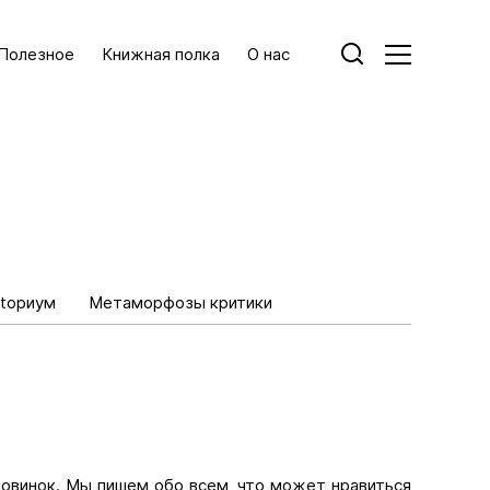
Полезное
Книжная полка
О нас
toриум
Метаморфозы критики
новинок. Мы пишем обо всем, что может нравиться