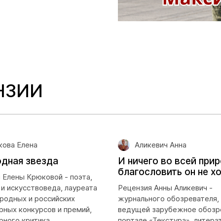
НЗИИ
ова Елена
Аликевич Анна
дная звезда
И ничего во всей при
благословить он не х
 Елены Крюковой - поэта,
 и искусствоведа, лауреата
Рецензия Анны Аликевич -
одных и российских
журнального обозревателя, 
рных конкурсов и премий,
ведущей зарубежное обозр
рного критика
портале «Текстура», литера