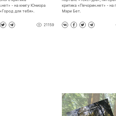
.нет» - на книгу Юниора
критика «Печорин.нет» - на
«Город для тебя».
Мэри Бет.
21159