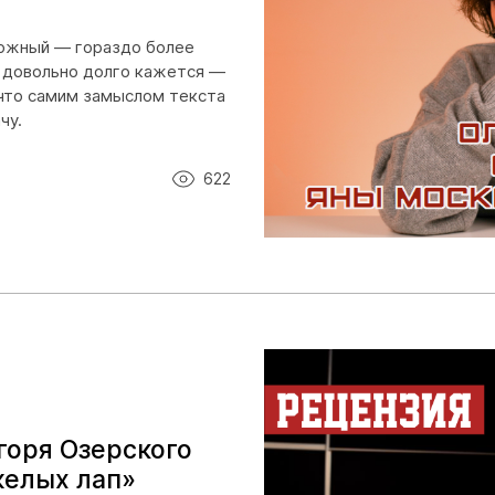
ложный — гораздо более
 довольно долго кажется —
, что самим замыслом текста
чу.
622
горя Озерского
желых лап»