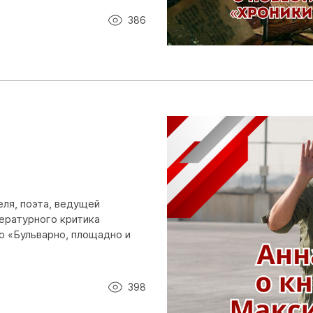
386
ля, поэта, ведущей
ературного критика
о «Бульварно, площадно и
398