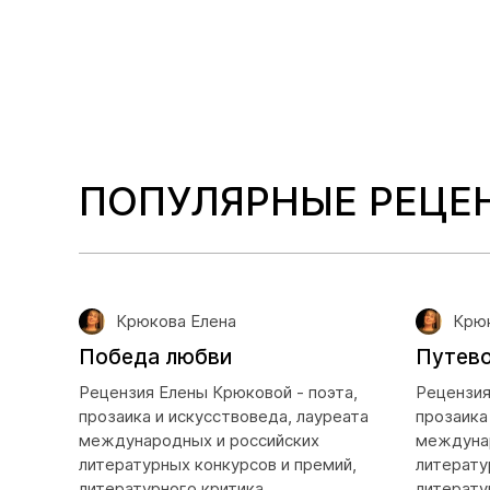
ПОПУЛЯРНЫЕ РЕЦЕ
Крюкова Елена
Крюк
Победа любви
Путево
Рецензия Елены Крюковой - поэта,
Рецензия
прозаика и искусствоведа, лауреата
прозаика
международных и российских
междунар
литературных конкурсов и премий,
литерату
литературного критика
литерату