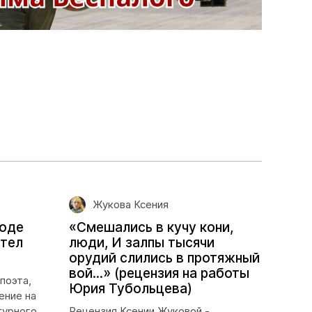
Жукова Ксения
роде
«Смешались в кучу кони,
отел
люди, И залпы тысячи
орудий слились в протяжный
вой...» (рецензия на работы
поэта,
Юрия Тубольцева)
ение на
турного
Рецензия Ксении Жуковой -