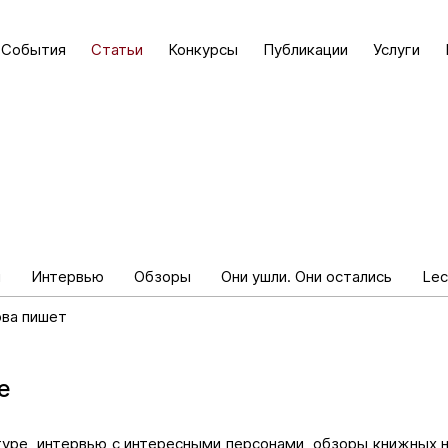
События
Статьи
Конкурсы
Публикации
Услуги
и
Интервью
Обзоры
Они ушли. Они остались
Lec
ова пишет
е
туре, интервью с интересными персонами, обзоры книжных 