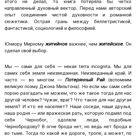
этого не делал, то книга потеряла бы чётко
направленный духовный вектор. Перед нами авторский
опыт соединения чистой духовности и романной
сюжетики. Острая грань между беллетристикой,
фантастикой, социологией и философией.
Юниору Мирному
житийное
важнее, чем
житейское
. Он
сделал свой выбор.
Мы — сами для себя — некая terra incognita. Мы для
самих себя земля неизведанная. Неизведанный край. И
часто — во многом —
Потерянный Рай
(вспомним
великую поэму Джона Мильтона). Но если мы сами себя
порою разгадать не можем, что же такое тогда для нас
другой человек? Чужак, враг? Что такое для нас другая
земля? И кто её населяет? Наши соседи, наши друзья,
наша родня — или вражеская рать, которую подмял под
себя Чернобог, одолели люди, подобные
Чернобродову? В огне брода нет, но ведь нет брода и
во тьме. Тогда по какой же дороге, тропе, а может, по