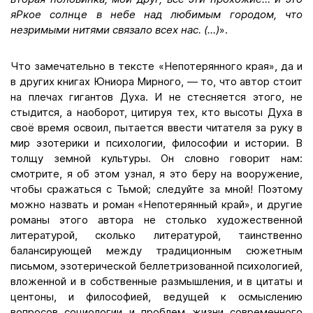
яРкое солнце в небе над любимым городом, что
незримыми нитями связало всех нас. (...)
».
Что замечательно в тексте «Непотерянного края», да и
в других книгах Юниора Мирного, — то, что автор стоит
на плечах гигантов Духа. И не стесняется этого, не
стыдится, а наоборот, цитируя тех, кто высоты Духа в
своё время освоил, пытается ввести читателя за руку в
мир эзотерики и психологии, философии и истории. В
толщу земной культуры. Он словно говорит нам:
смотрите, я об этом узнал, я это беру на вооружение,
чтобы сражаться с Тьмой; следуйте за мной! Поэтому
можно назвать и роман «Непотерянный край», и другие
романы этого автора не столько художественной
литературой, сколько литературой, таинственно
балансирующей между традиционным сюжетным
письмом, эзотерической беллетризованной психологией,
вложенной и в собственные размышления, и в цитаты и
центоны, и философией, ведущей к осмыслению
вопросов социологии и проблем жизни современного