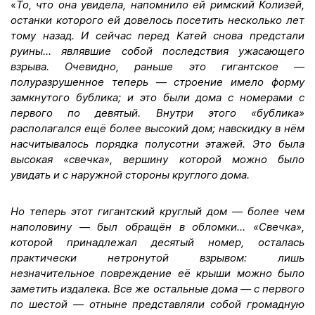
«
То, что она увидела, напомнило ей римский Колизей,
останки которого ей довелось посетить несколько лет
тому назад. И сейчас перед Катей снова предстали
руины... являвшие собой последствия ужасающего
взрыва. Очевидно, раньше это гигантское —
полуразрушенное теперь — строение имело форму
замкнутого бублика; и это были дома с номерами с
первого по девятый. Внутри этого «бублика»
располагался ещё более высокий дом; навскидку в нём
насчитывалось порядка полусотни этажей. Это была
высокая «свечка», вершину которой можно было
увидать и с наружной стороны круглого дома.
Но теперь этот гигантский круглый дом — более чем
наполовину — был обращён в обломки... «Свечка»,
которой принадлежал десятый номер, осталась
практически нетронутой взрывом: лишь
незначительное повреждение её крыши можно было
заметить издалека. Все же остальные дома — с первого
по шестой — отныне представляли собой громадную