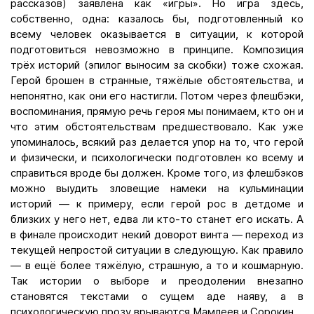
рассказов) заявлена как «игры». Но игра здесь,
собственно, одна: казалось бы, подготовленный ко
всему человек оказывается в ситуации, к которой
подготовиться невозможно в принципе. Композиция
трёх историй (эпилог выносим за скобки) тоже схожая.
Герой брошен в странные, тяжёлые обстоятельства, и
непонятно, как они его настигли. Потом через флешбэки,
воспоминания, прямую речь героя мы понимаем, кто он и
что этим обстоятельствам предшествовало. Как уже
упоминалось, всякий раз делается упор на то, что герой
и физически, и психологически подготовлен ко всему и
справиться вроде бы должен. Кроме того, из флешбэков
можно выудить зловещие намеки на кульминации
историй — к примеру, если герой рос в детдоме и
близких у него нет, едва ли кто-то станет его искать. А
в финале происходит некий доворот винта — переход из
текущей непростой ситуации в следующую. Как правило
— в ещё более тяжёлую, страшную, а то и кошмарную.
Так истории о выборе и преодолении внезапно
становятся текстами о сущем аде наяву, а в
психологическую прозу врываются Мамлеев и Сорокин.