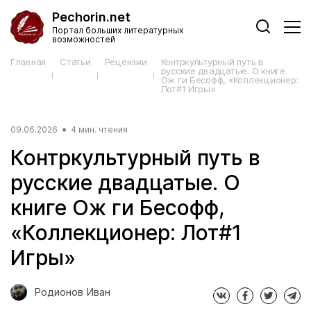
Pechorin.net
Портал больших литературных
возможностей
Главная
Статьи
Рецензии
Контркультурный путь в
русские двадцатые. О книге
Ож ги Бесофф, «Коллекционер:
Лот#1 Игры»
09.06.2026
4 мин. чтения
Контркультурный путь в
русские двадцатые. О
книге Ож ги Бесофф,
«Коллекционер: Лот#1
Игры»
Родионов Иван