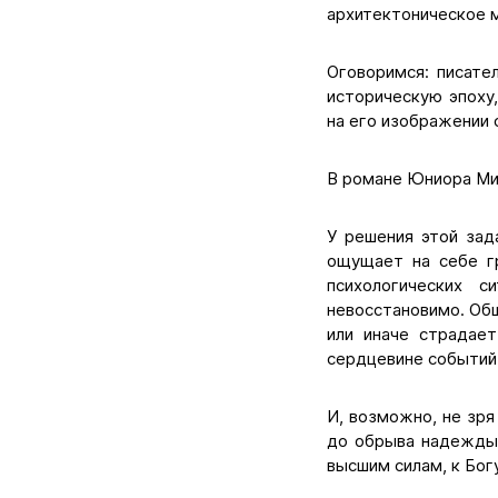
архитектоническое 
Оговоримся: писате
историческую эпоху
на его изображении 
В романе Юниора Мир
У решения этой зад
ощущает на себе г
психологических 
невосстановимо. Общ
или иначе страдае
сердцевине событий
И, возможно, не зря
до обрыва надежды,
высшим силам, к Богу