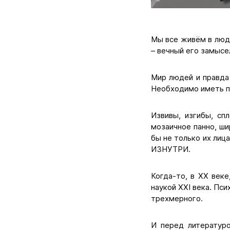
Мы все живём в люд
– вечный его замысе
Мир людей и правда
Необходимо иметь по
Извивы, изгибы, сп
мозаичное панно, ши
бы не только их лиц
ИЗНУТРИ.
Когда-то, в XX веке
наукой XXI века. Пс
трехмерного.
И перед литературо