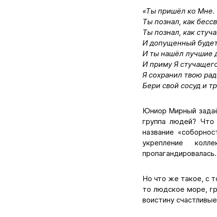
«Ты пришёл ко Мне.
Ты познал, как бессв
Ты познал, как стуч
И допущенный будет
И ты нашёл лучшие д
И приму Я стучащего
Я сохранил твою рад
Бери свой сосуд и труд
Юниор Мирный задаёт
группа людей? Что 
название «соборнос
укрепление колл
пропагандировалась.
Но что же такое, с 
то людское море, г
воистину счастливые