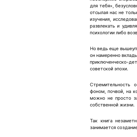
для тебя», безуслов
отсылая нас не тол
изучения, исследов
развлекать и удивл
психологии либо воз
Но ведь еще вышеупо
он намеренно вклад
приключенческо-де
советской эпохи.
Стремительность о
фоном, почвой, на 
можно не просто за
собственной жизни.
Так книга незаметн
занимается создание