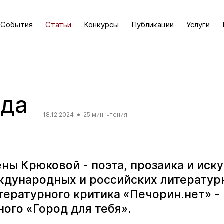
События
Статьи
Конкурсы
Публикации
Услуги
зда
18.12.2024
25 мин. чтения
ны Крюковой - поэта, прозаика и иск
ждународных и российских литератур
тературного критика «Печорин.нет» - 
ого «Город для тебя».