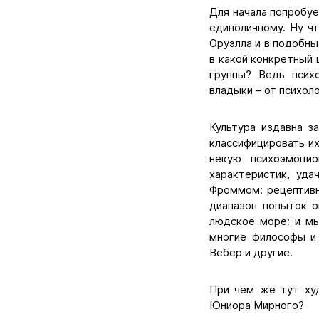
Для начала попробуе
единоличному. Ну ч
Оруэлла и в подобны
в какой конкретный 
группы? Ведь психо
владыки – от психоло
Культура издавна з
классифицировать их
некую психоэмоцио
характеристик, уд
Фроммом: рецептивны
диапазон попыток о
людское море; и мы
многие философы и 
Вебер и другие.
При чем же тут худ
Юниора Мирного?