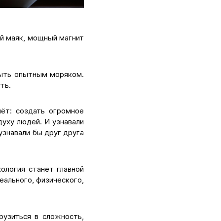
й маяк, мощный магнит
быть опытным моряком.
ть.
чёт: создать огромное
духу людей. И узнавали
 узнавали бы друг друга
хология станет главной
еального, физического,
рузиться в сложность,