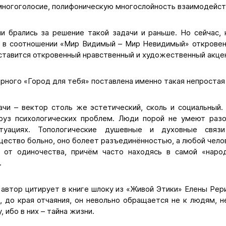
многоголосие, полифоническую многослойность взаимодейст
ли брались за решение такой задачи и раньше. Но сейчас, 
, в соотношении «Мир Видимый – Мир Невидимый» откровен
ставится откровенный нравственный и художественный акцен
ного «Город для тебя» поставлена именно такая непростая 
ачи – вектор столь же эстетический, сколь и социальный
руз психологических проблем. Люди порой не умеют разо
ситуациях. Топологические душевные и духовные связ
ество больно, оно болеет разъединённостью, а любой чело
т от одиночества, причём часто находясь в самой «наро
.
 автор цитирует в книге шлоку из «Живой Этики» Елены Рер
 до края отчаяния, он невольно обращается не к людям, не
, ибо в них – тайна жизни.