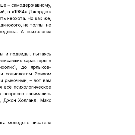
выше – самодержавному,
пий, в «1984» Джорджа
ить неохота. Но как же,
динокого, не толпы, не
ведника. А психология
ды и подвиды, пытаясь
 вписавших характеры в
нхолик), до ярлыков-
 и социологом Эрихом
 и рыночный, – вот вам
я всё психологическое
х вопросов занимались
в, Джон Холланд, Макс
ига молодого писателя