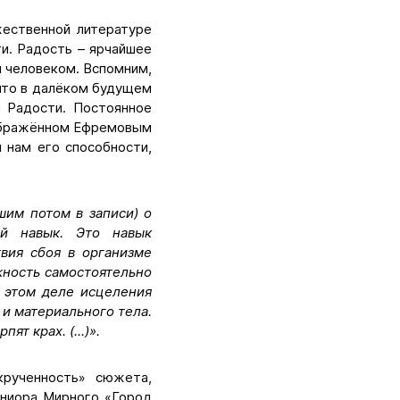
жественной литературе
и. Радость – ярчайшее
я человеком. Вспомним,
что в далёком будущем
и Радости. Постоянное
зображённом Ефремовым
 нам его способности,
шим потом в записи) о
ый навык. Это навык
твия сбоя в организме
жность самостоятельно
в этом деле исцеления
 и материального тела.
т крах. (...)».
крученность» сюжета,
Юниора Мирного «Город