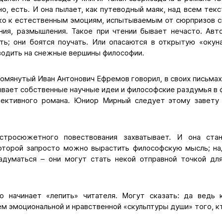
но, есть. И она пылает, как путеводный маяк, над всем тек
ько к естественным эмоциям, испытываемым от сюрпризов с
ания, размышления. Такое при чтении бывает нечасто. Ав
ять; они боятся поучать. Или опасаются в открытую «окун
водить на снежные вершины философии.
мянутый Иван Антонович Ефремов говорил, в своих письмах 
ывает собственные научные идеи и философские раздумья в 
тективного романа. Юниор Мирный следует этому завету 
стросюжетного повествования захватывает. И она ста
которой запросто можно вырастить философскую мысль; н
думаться – они могут стать некой отправной точкой дл
о начинает «лепить» читателя. Могут сказать: да ведь
м эмоциональной и нравственной «скульптуры души» того, кт