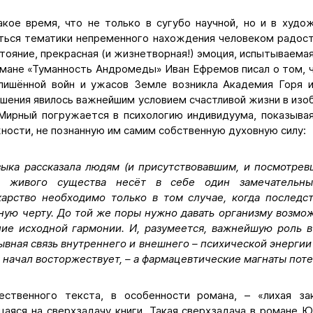
акое время, что не только в сугубо научной, но и в худо
ться тематики непременного нахождения человеком радост
тояние, прекрасная (и жизнетворная!) эмоция, испытываема
омане «Туманность Андромеды» Иван Ефремов писал о том, 
лишённой войн и ужасов Земле возникла Академия Горя 
ошения явилось важнейшим условием счастливой жизни в и
ирный погружается в психологию индивидуума, показывая
ности, не познанную им самим собственную духовную силу:
зыка рассказала людям (и присутствовавшим, и посмотрев
м живого существа несёт в себе один замечательн
арство необходимо только в том случае, когда последс
ную черту. До той же поры нужно давать организму возмо
ние исходной гармонии. И, разумеется, важнейшую роль 
ывная связь внутреннего и внешнего – психической энергии
 начал восторжествует, – а фармацевтические магнаты потерпя
ественного текста, в особенности романа, – «лихая за
аяся на сверхзадачу книги. Такая сверхзадача в романе 