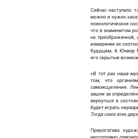
Сейчас наступило т
можно и нужно каса
психологическое сос
что в знаменитом р
на преображённой, 
измерение их соотн
будущем. А Юниор М
его скрытые возмож
«В тот раз наша му
том, что организ
самоисцеления. Лек
зашли за определён
вернуться в состоя
будет играть неразр
Тогда союз этих двух
Прерогатива худож
неоспоримо опирающ