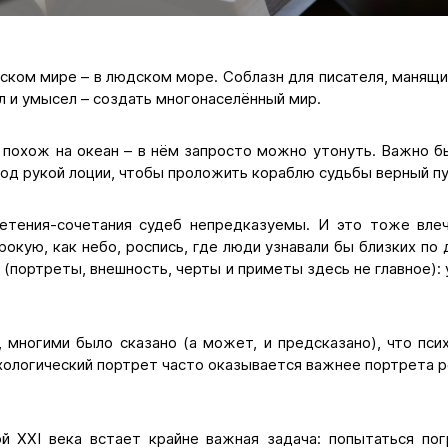
ском мире – в людском море. Соблазн для писателя, манящи
л и умысел – создать многонаселённый мир.
 похож на океан – в нём запросто можно утонуть. Важно 
д рукой лоции, чтобы проложить кораблю судьбы верный пу
летения-сочетания судеб непредказуемы. И это тоже вле
рокую, как небо, роспись, где люди узнавали бы близких по 
а (портреты, внешность, черты и приметы здесь не главное):
, многими было сказано (а может, и предсказано), что пси
ихологический портрет часто оказывается важнее портрета р
й XXI века встает крайне важная задача: попытаться пог