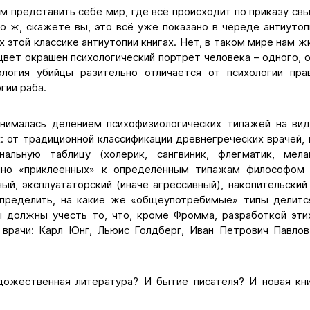
м представить себе мир, где всё происходит по приказу с
то ж, скажете вы, это всё уже показано в череде антиуто
х этой классике антиутопии книгах. Нет, в таком мире нам ж
цвет окрашен психологический портрет человека – одного, о
логия убийцы разительно отличается от психологии пра
гии раба.
анималась делением психофизиологических типажей на ви
: от традиционной классификации древнегреческих врачей,
нальную таблицу (холерик, сангвиник, флегматик, мела
ачно «приклеенных» к определённым типажам философом
й, эксплуататорский (иначе агрессивный), накопительский
пределить, на какие же «общеупотребимые» типы делитс
 должны учесть то, что, кроме Фромма, разработкой эти
врачи: Карл Юнг, Льюис Голдберг, Иван Петрович Павло
ожественная литература? И бытие писателя? И новая кн