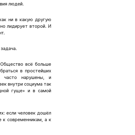
вия людей.
как ни в какую другую
но лидирует второй. И
т.
задача.
. Общество всё больше
браться в простейших
и часто нарушены, и
век внутри социума так
дной гуще» и в самой
их: если человек дошёл
 к современникам, а к