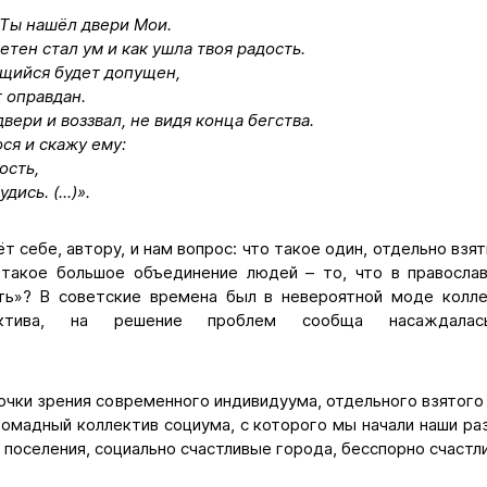
 Ты нашёл двери Мои.
етен стал ум и как ушла твоя радость.
ащийся будет допущен,
 оправдан.
вери и воззвал, не видя конца бегства.
ся и скажу ему:
ость,
ись. (...)».
 себе, автору, и нам вопрос: что такое один, отдельно взя
такое большое объединение людей – то, что в правосла
ть»? В советские времена был в невероятной моде колле
ектива, на решение проблем сообща насаждалась,
точки зрения современного индивидуума, отдельного взятого 
ромадный коллектив социума, с которого мы начали наши ра
 поселения, социально счастливые города, бесспорно счаст