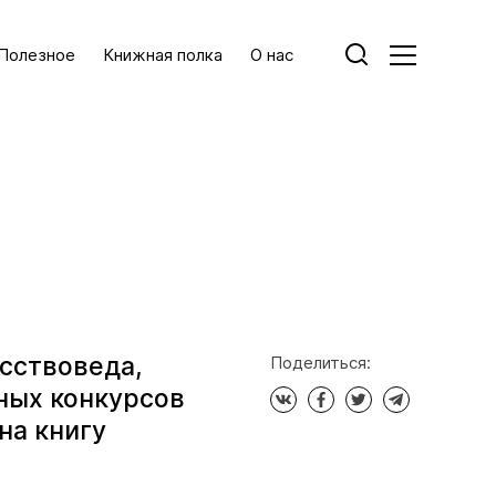
Полезное
Книжная полка
О нас
усствоведа,
Поделиться:
ных конкурсов
на книгу