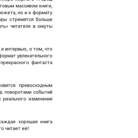
стовым массивом книги,
южета, но и к формату
торы стремятся больше
ать» читателя в омуты
и интервью, о том, что
формат увлекательного
прекрасного фантаста
новится превосходным
ад поворотами событий
я реального изменения
 каждая хорошая книга
о читает её!