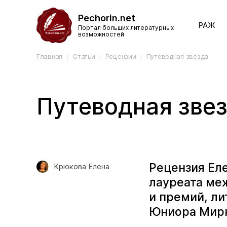
Pechorin.net
РАЖ
Портал больших литературных
возможностей
Главная
Статьи
Рецензии
Путеводная звезда
Путеводная зве
Рецензия Еле
Крюкова Елена
лауреата ме
и премий, ли
Юниора Мирн