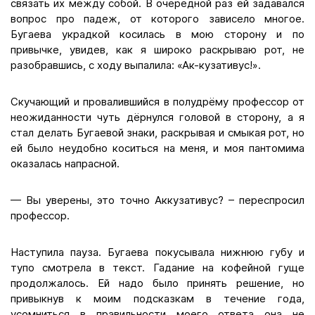
связать их между собой. В очередной раз ей задавался
вопрос про падеж, от которого зависело многое.
Бугаева украдкой косилась в мою сторону и по
привычке, увидев, как я широко раскрываю рот, не
разобравшись, с ходу выпалила: «Ак-кузативус!».
Скучающий и провалившийся в полудрёму профессор от
неожиданности чуть дёрнулся головой в сторону, а я
стал делать Бугаевой знаки, раскрывая и смыкая рот, но
ей было неудобно коситься на меня, и моя пантомима
оказалась напрасной.
— Вы уверены, это точно Аккузативус? – переспросил
профессор.
Наступила пауза. Бугаева покусывала нижнюю губу и
тупо смотрела в текст. Гадание на кофейной гуще
продолжалось. Ей надо было принять решение, но
привыкнув к моим подсказкам в течение года,
усомниться в правильности моего ответа она не