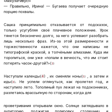
«Аккузативус!»
— Правильно, Ирина! — Бугаева получает очередную
порцию похвалы.
Сашка принципиально отказывается от подсказок,
только усугубляя своё плачевное положение. Урок
тянется бесконечно долго, за него успевают разобрать
лишь несколько фраз. Из-за этой размеренности и
торжественности кажется, что они написаны не
типографской краской, а толчёными алмазами. Куда им
торопиться, они уже «попали в вечность, что им стоит
потерять часок-другой?»(
3
)
Наступали календы(
4
) , их сменяли ноны(
, а затем и
5
)
иды(
. Не успели оглянуться, как пролетел год, и
6
)
наступило лето. Тополиный пух лежал на подоконниках,
разлетаясь врассыпную по сторонам, когда для
проветривания открывали окно. Солнце заглядывало в
аудиторию, поджигая полировку столешниц и