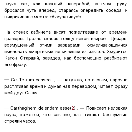
звука «а», как каждый наперебой, вытянув руку,
бросался чуть вперёд, стараясь опередить соседа, и
выкрикивал с места: «Аккузативус!»
На стенах кабинета висят пожелтевшие от времени
гравюры. Грозно сквозь толщу веков взирает Цезарь,
возмущённый этими варварами, осмеливающимися
именовать «мёртвым» величайший из языков. Хмурится
Катон Старший, завидев, как беспомощно разбирают
его фразу.
— Се-Te-rum censeo…, — натужно, по слогам, нарочно
растягивая время и думая над переводом, читает фразу
мой друг Сашка.
— Carthaginem delendam esse(
2
) . — Повисает неловкая
пауза, кажется, что слышно, как тикают бесшумные
стрелки часов.