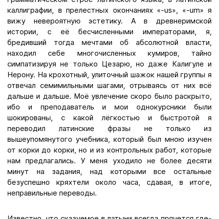
каллиграфии, в прелестных окончаниях «-us», «-um» я
вижу невероятную эстетику. А в древнеримской
истории, с её бесчисленными императорами, я,
бредивший тогда мечтами об абсолютной власти,
находил себе многочисленных кумиров, тайно
симпатизируя не только Цезарю, но даже Калигуле и
Нерону. На крохотный, улиточный шажок нашей группы я
отвечал семимильными шагами, отрываясь от них всё
дальше и дальше. Моё увлечение скоро было раскрыто,
ибо и преподаватель и мои однокурсники были
шокированы, с какой лёгкостью и быстротой я
переводил латинские фразы не только из
вышеупомянутого учебника, который был мною изучен
от корки до корки, но и из контрольных работ, которые
нам предлагались. У меня уходило не более десяти
минут на задания, над которыми все остальные
безуспешно кряхтели около часа, сдавая, в итоге,
неправильные переводы.
Известно, что сказуемое в латыни всегда прячется где-