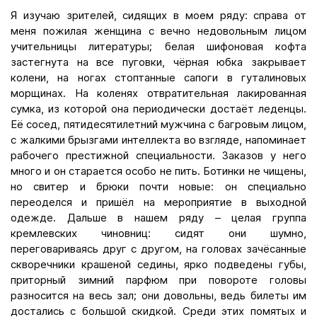
Я изучаю зрителей, сидящих в моем ряду: справа от
меня пожилая женщина с вечно недовольным лицом
учительницы литературы; белая шифоновая кофта
застегнута на все пуговки, чёрная юбка закрывает
колени, на ногах стоптанные сапоги в гуталиновых
морщинах. На коленях отвратительная лакированная
сумка, из которой она периодически достаёт леденцы.
Её сосед, пятидесятилетний мужчина с багровым лицом,
с жалкими брызгами интеллекта во взгляде, напоминает
рабочего престижной специальности. Заказов у него
много и он старается особо не пить. Ботинки не чищены,
но свитер и брюки почти новые: он специально
переоделся и пришёл на мероприятие в выходной
одежде. Дальше в нашем ряду – целая группа
кремлевских чиновниц: сидят они шумно,
переговариваясь друг с другом, на головах зачёсанные
скворечники крашеной седины, ярко подведены губы,
приторный зимний парфюм при повороте головы
разносится на весь зал; они довольны, ведь билеты им
достались с большой скидкой. Среди этих помятых и