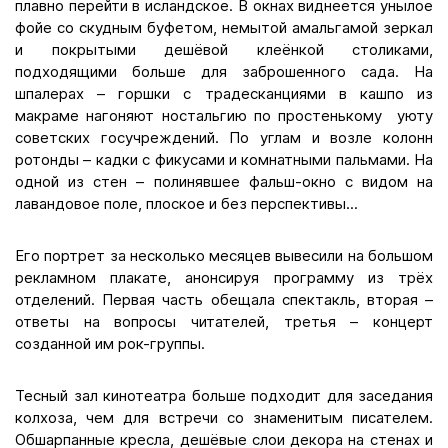
плавно перейти в исландское. В окнах виднеется унылое
фойе со скудным буфетом, немытой амальгамой зеркал
и покрытыми дешёвой клеёнкой столиками,
подходящими больше для заброшенного сада. На
шпалерах – горшки с традесканциями в кашпо из
макраме нагоняют ностальгию по простенькому уюту
советских госучреждений. По углам и возле колонн
ротонды – кадки с фикусами и комнатными пальмами. На
одной из стен – полинявшее фальш-окно с видом на
лавандовое поле, плоское и без перспективы...
Его портрет за несколько месяцев вывесили на большом
рекламном плакате, анонсируя программу из трёх
отделений. Первая часть обещала спектакль, вторая –
ответы на вопросы читателей, третья – концерт
созданной им рок-группы.
Тесный зал кинотеатра больше подходит для заседания
колхоза, чем для встречи со знаменитым писателем.
Обшарпанные кресла, дешёвые слои декора на стенах и