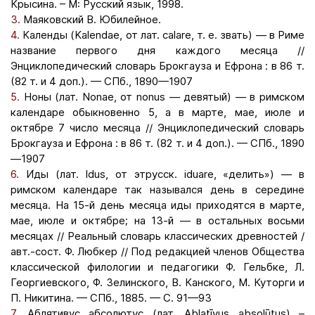
Крысина. – М: Русский язык, 1998.
3.
Маяковский В. Юбилейное.
4.
Календы (Kalendae, от лат. calare, т. е. звать) — в Риме
название первого дня каждого месяца //
Энциклопедический словарь Брокгауза и Ефрона : в 86 т.
(82 т. и 4 доп.). — СПб., 1890—1907
5.
Ноны (лат. Nonae, от nonus — девятый) — в римском
календаре обыкновенно 5, а в марте, мае, июле и
октябре 7 число месяца // Энциклопедический словарь
Брокгауза и Ефрона : в 86 т. (82 т. и 4 доп.). — СПб., 1890
—1907
6.
И́ды (лат. Idus, от этрусск. iduare, «делить») — в
римском календаре так назывался день в середине
месяца. На 15-й день месяца иды приходятся в марте,
мае, июле и октябре; на 13-й — в остальных восьми
месяцах // Реальный словарь классических древностей /
авт.-сост. Ф. Любкер // Под редакцией членов Общества
классической филологии и педагогики Ф. Гельбке, Л.
Георгиевского, Ф. Зелинского, В. Канского, М. Куторги и
П. Никитина. — СПб., 1885. — С. 91—93
7.
Аблятивус абсолютус (лат. Ablatīvus absolūtus) –