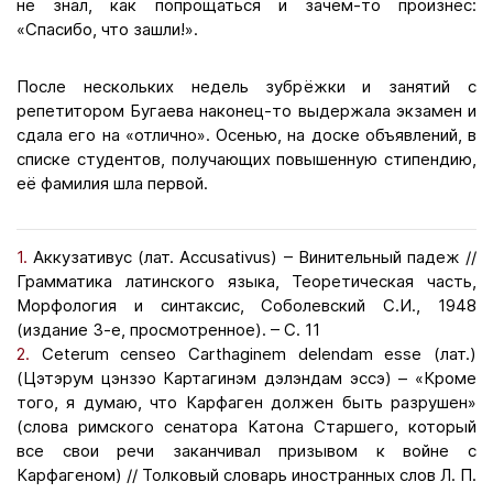
не знал, как попрощаться и зачем-то произнёс:
«Спасибо, что зашли!».
После нескольких недель зубрёжки и занятий с
репетитором Бугаева наконец-то выдержала экзамен и
сдала его на «отлично». Осенью, на доске объявлений, в
списке студентов, получающих повышенную стипендию,
её фамилия шла первой.
1.
Аккузативус (лат. Accusativus) – Винительный падеж //
Грамматика латинского языка, Теоретическая часть,
Морфология и синтаксис, Соболевский С.И., 1948
(издание 3-е, просмотренное). – С. 11
2.
Ceterum censeo Carthaginem delendam esse (лат.)
(Цэтэрум цэнзэо Картагинэм дэлэндам эссэ) – «Кроме
того, я думаю, что Карфаген должен быть разрушен»
(слова римского сенатора Катона Старшего, который
все свои речи заканчивал призывом к войне с
Карфагеном) // Толковый словарь иностранных слов Л. П.