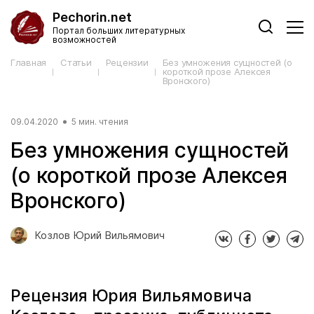
Pechorin.net
Портал больших литературных
возможностей
Главная
Статьи
Рецензии
Без умножения сущностей (о
короткой прозе Алексея
Вронского)
09.04.2020
5 мин. чтения
Без умножения сущностей
(о короткой прозе Алексея
Вронского)
Козлов Юрий Вильямович
Рецензия Юрия Вильямовича