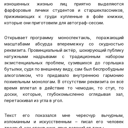
изношенных жизнью лиц приятно выделяются
фарфоровые личики студентов и старшеклассников,
прижимающих к груди купленные в фойе книжки,
которые они приготовили для автограф-сессии.
Открывает программу моноспектакль, поражающий
масштабами абсурда вперемежку со скудностью
реквизита. Провинциальный актёр, шокирующий публику
натужными надрывами с традиционным набором
экзистенциальных проблем, сузившихся до горлышка
бутылки, судя по внешнему виду, сам был беспробудным
алкоголиком, что придавало внутреннюю гармонию
похмельным монологам. В отсутствии реквизита он всё
время вплетал в действие то чемодан, то стул, то
доски, которые, глубокомысленно оглядывая зал,
перетаскивал из угла в угол.
Текст его показался мне чересчур вычурным,
изломанным и искусственным – писал его человек
трезвый, как стеклышко, явно далекий от темы...