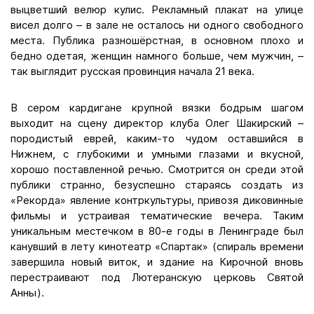
выцветший велюр кулис. Рекламный плакат на улице
висел долго – в зале не осталось ни одного свободного
места. Публика разношёрстная, в основном плохо и
бедно одетая, женщин намного больше, чем мужчин, –
так выглядит русская провинция начала 21 века.
В сером кардигане крупной вязки бодрым шагом
выходит на сцену директор клуба Олег Шакирский –
породистый еврей, каким-то чудом оставшийся в
Нижнем, с глубокими и умными глазами и вкусной,
хорошо поставленной речью. Смотрится он среди этой
публики странно, безуспешно стараясь создать из
«Рекорда» явление контркультуры, привозя диковинные
фильмы и устраивая тематические вечера. Таким
уникальным местечком в 80-е годы в Ленинграде был
канувший в лету кинотеатр «Спартак» (спираль времени
завершила новый виток, и здание на Кирочной вновь
перестраивают под Лютеранскую церковь Святой
Анны).