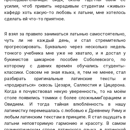
усилия, чтоб привить нерадивым студентам «живых»
кафедр хоть какую-то любовь к латыни, мне хотелось
сделать ей что-то приятное.
Я взял за правило заниматься латынью самостоятельно,
чуть ли не каждый день, и стал стремительно
прогрессировать. Буквально через несколько недель
тонкого учебника мне уже не хватало, и я достал у
букинистов шикарное пособие Соболевского, по
которому с давних времён обучались студенты-
классики. Совсем не зная языка, я, тем не менее, стал
разбирать оригинальные латинские тексты и
«продираться» сквозь Цезаря, Саллюстия и Цицерона.
Когда я почувствовал некую уверенность, то на моём
столе появились томики с более сложнымиГорацием и
Овидием. И тогда тайная влюблённость в нашу
латинистку перемешалась с любовью к Древнему Риму и
любым латинским текстам в принципе. Я стал ощущать в
латыни неповторимую гармонию и красоту. В самом
грамматическом строе латинского языка, в латинской