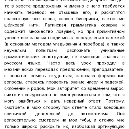
то в хвосте предложения, и именно с него требуется
начинать перевод: не отыщешь его, и раскатятся
врассыпную все слова, словно бисеринки, слетевшие
шёлковой нити. Латинская грамматика коварна и
содержит множество ловушек, но при примитивном
уровне все занятия сводились к определению падежей
(в основном методом угадывания и перебора), а также
неумелым попыткам распознать уникальные
грамматические конструкции, не имеющие аналога в
русском языке. Часто весь урок проходил в
механических переводах предложений, преподаватель,
в попытке помочь студентам, задавала формальные
вопросы, стараясь проверить знание чисел и падежей,
склонений и родов. Мой авторитет со временем вырос,
никто из сокурсников не смел усомниться в том, что я
могу ошибиться и дать неверный ответ. Поэтому,
смотреть в мою сторону при ответе стало всеобщей
привычкой, доведённой до автоматизма. Они
вопросительно смотрели на мои губы, и стоило мне
только широко раскрыть их, изображая артикуляцию