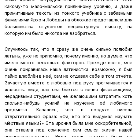
какому-то мало-мальски приличному уровню, и даже
примитивные тексты из тонкого учебника с забавными
фамилиями Ярхо и Лободы на обложке представляли для
большинства студентов неприступную высоту, на
которую им было никогда не взобраться.
Случилось так, что я сразу же очень сильно полюбил
латынь, уже не припомню, почему именно, но думаю, что
имело место несколько факторов. Прежде всего, мне
очень понравилась наша латинистка, возможно, я был
тайно влюблён в неё, сам не отдавая себе в том отчёта.
Зачастую вместе с любовью под руку прогуливается и
жалость: видя, как она бьётся с вечно фыркающими,
нерадивыми студентами, не желающими затратить хоть
сколько-нибудь усилий на изучение её любимого
предмета. Казалось, что в воздухе висела
отвратительная фраза: «Фи, кто это выдумал изучать
мёртвые языки?» Эта ирония была мне оскорбительной,
она ставила под сомнение сам смысл жизни нашей
преподавательницы. Видя, сколь тщетны были её