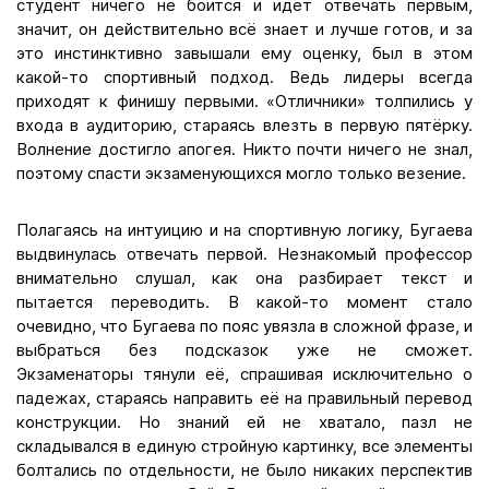
студент ничего не боится и идёт отвечать первым,
значит, он действительно всё знает и лучше готов, и за
это инстинктивно завышали ему оценку, был в этом
какой-то спортивный подход. Ведь лидеры всегда
приходят к финишу первыми. «Отличники» толпились у
входа в аудиторию, стараясь влезть в первую пятёрку.
Волнение достигло апогея. Никто почти ничего не знал,
поэтому спасти экзаменующихся могло только везение.
Полагаясь на интуицию и на спортивную логику, Бугаева
выдвинулась отвечать первой. Незнакомый профессор
внимательно слушал, как она разбирает текст и
пытается переводить. В какой-то момент стало
очевидно, что Бугаева по пояс увязла в сложной фразе, и
выбраться без подсказок уже не сможет.
Экзаменаторы тянули её, спрашивая исключительно о
падежах, стараясь направить её на правильный перевод
конструкции. Но знаний ей не хватало, пазл не
складывался в единую стройную картинку, все элементы
болтались по отдельности, не было никаких перспектив