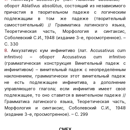
оборот Ablatīvus absolūtus, состоящий из независимого
причастия в творительном падеже с логическим
подлежащим в том же падеже (творительный
самостоятельный) // Грамматика латинского языка,
Теоретическая часть, Морфология и синтаксис,
Соболевский С.И., 1948 (издание 3-е, просмотренное). –
С. 330
8.
Аккузативус кум инфинитиво (лат. Accusativus cum
infinitivo) – оборот Accusativus cum infinitivo
(грамматическая конструкция Винительный падеж с
инфинитивом) – винительный падеж с неопределённым
наклонением, грамматически этот винительный падеж
не есть подлежащее инфинитива, а дополнение
управляющего глагола; если инфинитив имеет своё
подлежащее, то оно ставится в винительном падеже //
Грамматика латинского языка, Теоретическая часть,
Морфология и синтаксис, Соболевский С.И., 1948
(издание 3-е, просмотренное). – С. 299
СМЕХ