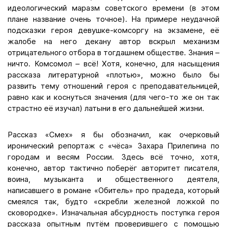
идеологический маразм советского времени (в этом
плане название очень точное). На примере неудачной
подсказки героя девушке-комсоргу на экзамене, её
жалобе на него декану автор вскрыл механизм
отрицательного отбора в тогдашнем обществе. Знания –
ничто. Комсомол – всё! Хотя, конечно, для насыщения
рассказа литературной «плотью», можно было бы
развить тему отношений героя с преподавательницей,
равно как и коснуться значения (для чего-то же он так
страстно её изучал) латыни в его дальнейшей жизни.
Рассказ «Смех» я бы обозначил, как очерковый
иронический репортаж с «чёса» Захара Прилепина по
городам и весям России. Здесь всё точно, хотя,
конечно, автор тактично поберёг авторитет писателя,
воина, музыканта и общественного деятеля,
написавшего в романе «Обитель» про прадеда, который
смеялся так, будто «скребли железной ложкой по
сковородке». Изначальная абсурдность поступка героя
рассказа опытным путём проверившего с помощью