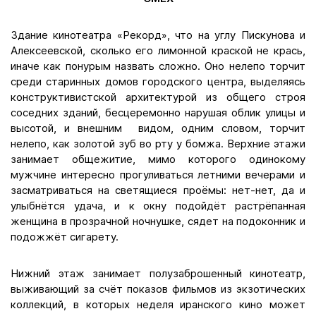
Здание кинотеатра «Рекорд», что на углу Пискунова и
Алексеевской, сколько его лимонной краской не крась,
иначе как понурым назвать сложно. Оно нелепо торчит
среди старинных домов городского центра, выделяясь
конструктивистской архитектурой из общего строя
соседних зданий, бесцеремонно нарушая облик улицы и
высотой, и внешним видом, одним словом, торчит
нелепо, как золотой зуб во рту у бомжа. Верхние этажи
занимает общежитие, мимо которого одинокому
мужчине интересно прогуливаться летними вечерами и
засматриваться на светящиеся проёмы: нет-нет, да и
улыбнётся удача, и к окну подойдёт растрёпанная
женщина в прозрачной ночнушке, сядет на подоконник и
подожжёт сигарету.
Нижний этаж занимает полузаброшенный кинотеатр,
выживающий за счёт показов фильмов из экзотических
коллекций, в которых неделя иранского кино может