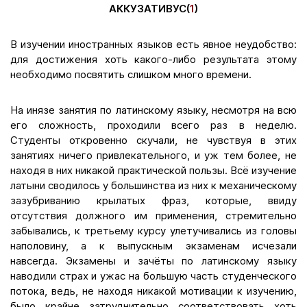
АККУЗАТИВУС(
1
)
В изучении иностранных языков есть явное неудобство:
для достижения хоть какого-либо результата этому
необходимо посвятить слишком много времени.
На инязе занятия по латинскому языку, несмотря на всю
его сложность, проходили всего раз в неделю.
Студенты откровенно скучали, не чувствуя в этих
занятиях ничего привлекательного, и уж тем более, не
находя в них никакой практической пользы. Всё изучение
латыни сводилось у большинства из них к механическому
зазубриванию крылатых фраз, которые, ввиду
отсутствия должного им применения, стремительно
забывались, к третьему курсу улетучивались из головы
наполовину, а к выпускным экзаменам исчезали
навсегда. Экзамены и зачёты по латинскому языку
наводили страх и ужас на большую часть студенческого
потока, ведь, не находя никакой мотивации к изучению,
было крайне затруднительно соответствовать хоть