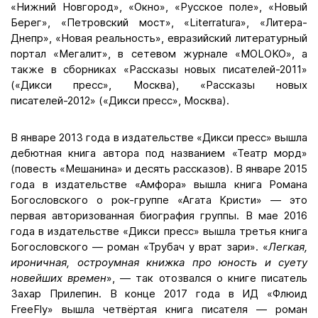
«Нижний Новгород», «Окно», «Русское поле», «Новый
Берег», «Петровский мост», «Literratura», «Литера-
Днепр», «Новая реальность», евразийский литературный
портал «Мегалит», в сетевом журнале «MOLOKO», а
также в сборниках «Рассказы новых писателей-2011»
(«Дикси пресс», Москва), «Рассказы новых
писателей-2012» («Дикси пресс», Москва).
В январе 2013 года в издательстве «Дикси пресс» вышла
дебютная книга автора под названием «Театр морд»
(повесть «Мешанина» и десять рассказов). В январе 2015
года в издательстве «Амфора» вышла книга Романа
Богословского о рок-группе «Агата Кристи» — это
первая авторизованная биография группы. В мае 2016
года в издательстве «Дикси пресс» вышла третья книга
Богословского — роман «Трубач у врат зари». «
Легкая,
ироничная, остроумная книжка про юность и суету
новейших времен
», — так отозвался о книге писатель
Захар Прилепин. В конце 2017 года в ИД «Флюид
FreeFly» вышла четвёртая книга писателя — роман