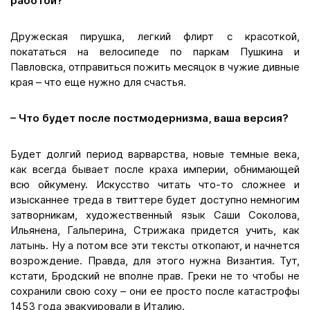
работой?
Дружеская пирушка, легкий флирт с красоткой,
покататься на велосипеде по паркам Пушкина и
Павловска, отправиться пожить месяцок в чужие дивные
края – что еще нужно для счастья.
– Что будет после постмодернизма, ваша версия?
Будет долгий период варварства, новые темные века,
как всегда бывает после краха империи, обнимающей
всю ойкумену. Искусство читать что-то сложнее и
изысканнее треда в твиттере будет доступно немногим
затворникам, художественный язык Саши Соколова,
Ильянена, Гальперина, Стрижака придется учить, как
латынь. Ну а потом все эти тексты откопают, и начнется
возрождение. Правда, для этого нужна Византия. Тут,
кстати, Бродский не вполне прав. Греки не то чтобы не
сохранили свою соху – они ее просто после катастрофы
1453 года эвакуировали в Италию.