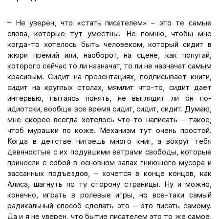
– Не уверен, что «стать писателем» – это те самые
слова, которые тут уместны. Не помню, чтобы мне
когда-то хотелось быть человеком, который сидит в
жюри премий или, наоборот, на сцене, как попугай,
которого сейчас то ли назначат, то ли не назначат самым
красивым. Сидит на презентациях, подписывает книги,
сидит на круглых столах, мямлит что-то, сидит дает
интервью, пытаясь понять, не выглядит ли он по-
идиотски, вообще все время сидит, сидит, сидит. Думаю,
мне скорее всегда хотелось что-то написать – такое,
чтоб мурашки по коже. Механизм тут очень простой.
Когда в детстве читаешь много книг, а вокруг тебя
девяностые с их подувшими ветрами свободы, которые
принесли с собой в основном запах гниющего мусора и
зассанных подъездов, – хочется в конце концов, как
Алиса, шагнуть по ту сторону страницы. Ну и можно,
конечно, играть в ролевые игры, но все-таки самый
радикальный способ сделать это – это писать самому.
Да и я не уверен, что бытие писателем это то же самое,