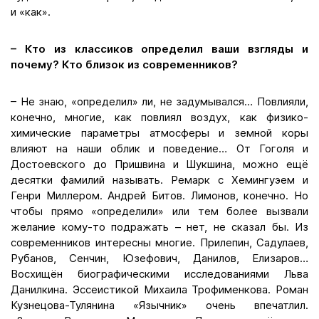
и «как».
– Кто из классиков определил ваши взгляды и
почему? Кто близок из современников?
– Не знаю, «определил» ли, не задумывался… Повлияли,
конечно, многие, как повлиял воздух, как физико-
химические параметры атмосферы и земной коры
влияют на наши облик и поведение… От Гоголя и
Достоевского до Пришвина и Шукшина, можно ещё
десятки фамилий называть. Ремарк с Хемингуэем и
Генри Миллером. Андрей Битов. Лимонов, конечно. Но
чтобы прямо «определили» или тем более вызвали
желание кому-то подражать – нет, не сказал бы. Из
современников интересны многие. Прилепин, Садулаев,
Рубанов, Сенчин, Юзефович, Данилов, Елизаров…
Восхищён биографическими исследованиями Льва
Данилкина. Эссеистикой Михаила Трофименкова. Роман
Кузнецова-Тулянина «Язычник» очень впечатлил.