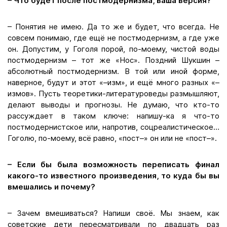
– Что будет после постмодернизма, ваша версия?
– Понятия не имею. Да то же и будет, что всегда. Не
совсем понимаю, где ещё не постмодернизм, а где уже
он. Допустим, у Гоголя порой, по-моему, чистой воды
постмодернизм – тот же «Нос». Поздний Шукшин –
абсолютный постмодернизм. В той или иной форме,
наверное, будут и этот «–изм», и ещё много разных «–
измов». Пусть теоретики-литературоведы размышляют,
делают выводы и прогнозы. Не думаю, что кто-то
рассуждает в таком ключе: напишу-ка я что-то
постмодернистское или, напротив, соцреалистическое…
Гоголю, по-моему, всё равно, «пост–» он или не «пост–».
– Если бы была возможность переписать финал
какого-то известного произведения, то куда бы вы
вмешались и почему?
– Зачем вмешиваться? Напиши своё. Мы знаем, как
советские дети пересматривали по двадцать раз