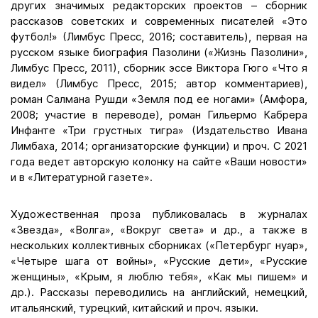
других значимых редакторских проектов – сборник
рассказов советских и современных писателей «Это
футбол!» (Лимбус Пресс, 2016; составитель), первая на
русском языке биография Пазолини («Жизнь Пазолини»,
Лимбус Пресс, 2011), сборник эссе Виктора Гюго «Что я
видел» (Лимбус Пресс, 2015; автор комментариев),
роман Салмана Рушди «Земля под ее ногами» (Амфора,
2008; участие в переводе), роман Гильермо Кабрера
Инфанте «Три грустных тигра» (Издательство Ивана
Лимбаха, 2014; организаторские функции) и проч. С 2021
года ведет авторскую колонку на сайте «Ваши новости»
и в «Литературной газете».
Художественная проза публиковалась в журналах
«Звезда», «Волга», «Вокруг света» и др., а также в
нескольких коллективных сборниках («Петербург нуар»,
«Четыре шага от войны», «Русские дети», «Русские
женщины», «Крым, я люблю тебя», «Как мы пишем» и
др.). Рассказы переводились на английский, немецкий,
итальянский, турецкий, китайский и проч. языки.