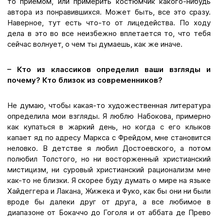
то приемом, или примерить костюмчик какого-нибудь
автора из понравившихся. Может быть, все это сразу.
Наверное, тут есть что-то от лицедейства. По ходу
дела в это во все неизбежно вплетается то, что тебя
сейчас волнует, о чем ты думаешь, как же иначе.
– Кто из классиков определил ваши взгляды и
почему? Кто близок из современников?
Не думаю, чтобы какая-то художественная литература
определила мои взгляды. Я люблю Набокова, примерно
как купаться в жаркий день, но когда с его клыков
капает яд по адресу Маркса с Фрейдом, мне становится
неловко. В детстве я любил Достоевского, а потом
полюбил Толстого, но ни восторженный христианский
мистицизм, ни суровый христианский рационализм мне
как-то не близки. Я скорее буду думать о мире на языке
Хайдеггера и Лакана, Жижека и Фуко, как бы они ни были
вроде бы далеки друг от друга, а все любимое в
диапазоне от Бокаччо до Гоголя и от аббата де Прево