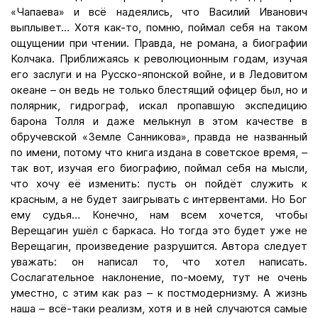
«Чапаева» и всё надеялись, что Василий Иванович
выплывет… Хотя как-то, помню, поймал себя на таком
ощущении при чтении. Правда, не романа, а биографии
Колчака. Приближаясь к революционным годам, изучая
его заслуги и на Русско-японской войне, и в Ледовитом
океане – он ведь не только блестящий офицер был, но и
полярник, гидрограф, искал пропавшую экспедицию
барона Толля и даже мелькнул в этом качестве в
обручевской «Земле Санникова», правда не названный
по имени, потому что книга издана в советское время, –
так вот, изучая его биографию, поймал себя на мысли,
что хочу её изменить: пусть он пойдёт служить к
красным, а не будет заигрывать с интервентами. Но Бог
ему судья… Конечно, нам всем хочется, чтобы
Верещагин ушёл с баркаса. Но тогда это будет уже не
Верещагин, произведение разрушится. Автора следует
уважать: он написал то, что хотел написать.
Сослагательное наклонение, по-моему, тут не очень
уместно, с этим как раз – к постмодернизму. А жизнь
наша – всё-таки реализм, хотя и в ней случаются самые