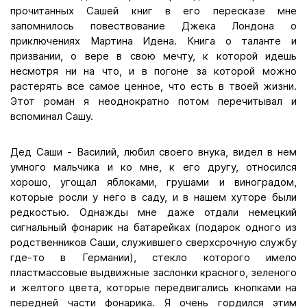
прочитанных Сашей книг в его пересказе мне
запомнилось повествование Джека Лондона о
приключениях Мартина Идена. Книга о таланте и
призвании, о вере в свою мечту, к которой идешь
несмотря ни на что, и в погоне за которой можно
растерять все самое ценное, что есть в твоей жизни.
Этот роман я неоднократно потом перечитывал и
вспоминал Сашу.
Дед Саши - Василий, любил своего внука, видел в нем
умного мальчика и ко мне, к его другу, относился
хорошо, угощал яблоками, грушами и виноградом,
которые росли у него в саду, и в нашем хуторе были
редкостью. Однажды мне даже отдали немецкий
сигнальный фонарик на батарейках (подарок одного из
родственников Саши, служившего сверхсрочную службу
где-то в Германии), стекло которого имело
пластмассовые выдвижные заслонки красного, зеленого
и желтого цвета, которые передвигались кнопками на
передней части фонарика. Я очень гордился этим