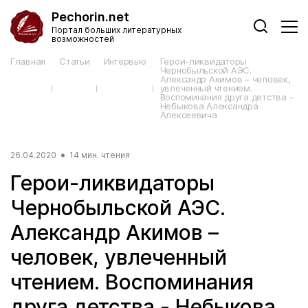
Pechorin.net
Портал больших литературных
возможностей
Главная
Статьи
Интервью
Герои-ликвидаторы
Чернобыльской АЭС.
Александр Акимов – человек,
увлеченный чтением.
Воспоминания друга детства -
Небыкова Александра
Алексеевича
26.04.2020
14 мин. чтения
Герои-ликвидаторы
Чернобыльской АЭС.
Александр Акимов –
человек, увлеченный
чтением. Воспоминания
друга детства - Небыкова