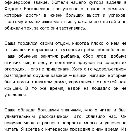
офицерское звание. Жители нашего хутора видели в
Федоре Васильевиче заслуженного, важного земляка,
который достиг в жизни больших высот и успехов.
Поэтому и мальчишки местные уважали его детей и не
обижали тех, за кого они заступались.
Саша гордился своим отцом, никогда плохо о нем не
отзывался и держался от хуторских ребят обособленно.
Наши обычные занятия: рыбалка, сбор ягод, добыча
птичьих яиц в лесу и поедание арбузов на соседских
огородах, - его не привлекали. Хотя он с удовольствием
разглядывал оружие казаков – шашки, нагайки, которые
были почти в каждом доме, «прятались» от детей под
крышей. В то же время, ездой на лошадях он не
увлекался.
Саша обладал большими знаниями, много читал и был
удивительным рассказчиком. Это сблизило нас. Он
приучил меня с раннего возраста много и увлеченно
читать. Я всегда с интересом проводил с ним время. Из