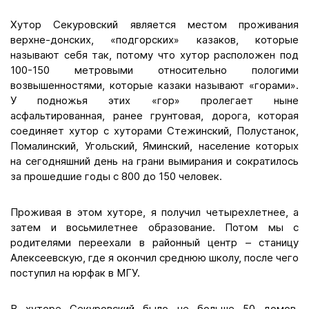
Хутор Секуровский является местом проживания
верхне-донских, «подгорских» казаков, которые
называют себя так, потому что хутор расположен под
100-150 метровыми относительно пологими
возвышенностями, которые казаки называют «горами».
У подножья этих «гор» пролегает ныне
асфальтированная, ранее грунтовая, дорога, которая
соединяет хутор с хуторами Стежинский, Полустанок,
Помалинский, Угольский, Яминский, население которых
на сегодняшний день на грани вымирания и сократилось
за прошедшие годы с 800 до 150 человек.
Проживая в этом хуторе, я получил четырехлетнее, а
затем и восьмилетнее образование. Потом мы с
родителями переехали в районный центр – станицу
Алексеевскую, где я окончил среднюю школу, после чего
поступил на юрфак в МГУ.
В хуторе Секуровский было не больше 50 домов,