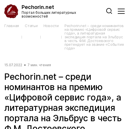
Pechorin.net
Портал больших литературных
возможностей
Главная
Статьи
Новости
Pechorin.net – среди номинантов
на премию «Цифровой сервис
года», а литературная
экспедиция портала на Эльбрус
в честь Ф.М. Достоевского
претендует на звание «Событие
года»
15.07.2022
7 мин. чтения
Pechorin.net – среди
номинантов на премию
«Цифровой сервис года», а
литературная экспедиция
портала на Эльбрус в честь
Ф.М. Достоевского