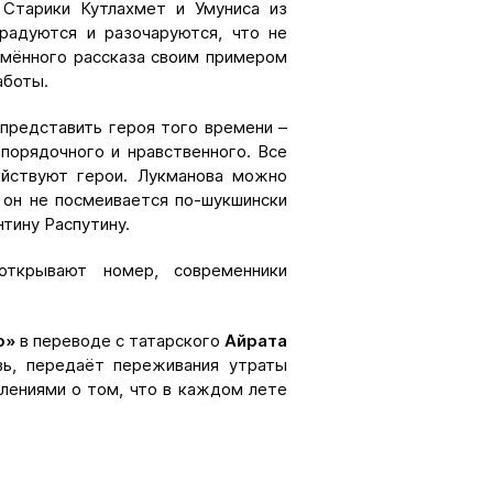
 Старики Кутлахмет и Умуниса из
радуются и разочаруются, что не
имённого рассказа своим примером
аботы.
 представить героя того времени –
порядочного и нравственного. Все
ействуют герои. Лукманова можно
 он не посмеивается по-шукшински
тину Распутину.
открывают номер, современники
о»
в переводе с татарского
Айрата
вь, передаёт переживания утраты
ениями о том, что в каждом лете