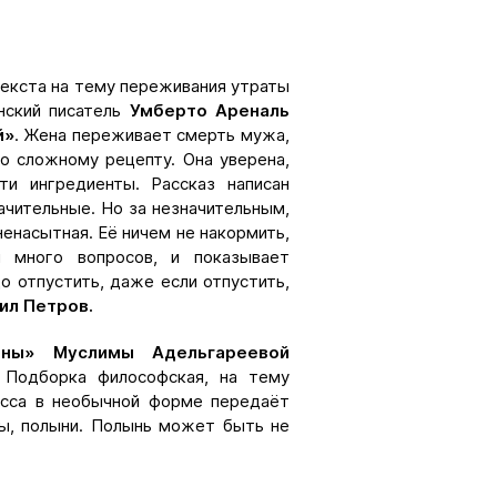
 текста на тему переживания утраты
инский писатель
Умберто Ареналь
й»
. Жена переживает смерть мужа,
о сложному рецепту. Она уверена,
и ингредиенты. Рассказ написан
начительные. Но за незначительным,
енасытная. Её ничем не накормить,
 много вопросов, и показывает
о отпустить, даже если отпустить,
ил Петров.
ны» Муслимы Адельгареевой
 Подборка философская, на тему
тесса в необычной форме передаёт
цы, полыни. Полынь может быть не