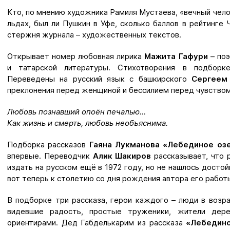
Кто, по мнению художника Рамиля Мустаева, «вечный чело
льдах, был ли Пушкин в Уфе, сколько баллов в рейтинге 
стержня журнала – художественных текстов.
Открывает номер любовная лирика
Мажита Гафури
– поэ
и татарской литературы. Стихотворения в подборке
Переведены на русский язык с башкирского
Сергеем
преклонения перед женщиной и бессилием перед чувством
Любовь познавший опоён печалью…
Как жизнь и смерть, любовь необъяснима.
Подборка рассказов
Гаяна Лукманова «Лебединое о
впервые. Переводчик
Алик Шакиров
рассказывает, что 
издать на русском ещё в 1972 году, но не нашлось досто
вот теперь к столетию со дня рождения автора его работ
В подборке три рассказа, герои каждого – люди в возра
видевшие радость, простые труженики, жители дере
ориентирами. Дед Габделькарим из рассказа
«Лебедин