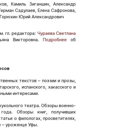
ков, Камиль Зиганшин, Александр
Герман Садулаев, Елена Сафронова,
: Горюхин Юрий Александрович
м. гл. редактора:
Чураева Светлана
тьяна Викторовна.
Подробнее
об
есов
венных текстов – поэзии и прозы,
тарского, испанского, хакасского и
зными интересами.
кукольного театра. Обзоры военно-
года. Обзоры книг, получивших
атьи о филологах, просветителях,
 – уроженце Уфы.