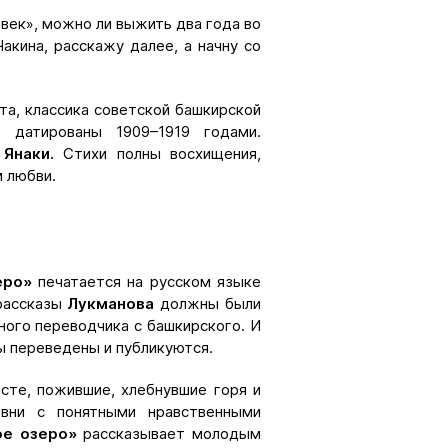
век», можно ли выжить два года во
Чакина, расскажу далее, а начну со
та, классика советской башкирской
 датированы 1909–1919 годами.
 Янаки.
Стихи полны восхищения,
 любви.
зеро»
печатается на русском языке
рассказы
Лукманова
должны были
йного переводчика с башкирского. И
ы переведены и публикуются.
сте, пожившие, хлебнувшие горя и
вни с понятными нравственными
ое озеро»
рассказывает молодым