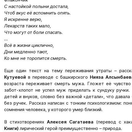
С настойкой полыни достала,
Чтоб вкус её вспомнить опять.
Я искренне верю,
Лекарств таких мало,
Что могут от боли спасать.
…
Всё в жизни циклично,
Дни медленно тают,
Ко мне не торопится смерть.
Еще один текст на тему переживания утраты – расс
Кутуевой
в переводе с башкирского
Нияза Алсынбаев
возраста переживает смерть мужа. Гложет её чувство 
забот-хлопот не успел муж приделать к сундуку ручки. 
детей и внуков, словно без важной «детали», что давала
без ручек. Рассказ написан с тонким психологизмом: пон
сомнения человека, у которого умер близкий.
В стихотворениях
Алексея
Сагатаева
(перевод с ха
Книги)
лирический герой преимущественно – природа.