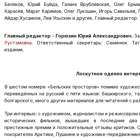
Беляков, Юрий Буйда, Галина Врублевская, Олег Ерма
Карасёв, Марат Каримов, Олег Лукошин, Игорь Савельев, 
Айдар Хусаинов, Лев Усыскин и другие. Главный редактор
Главный редактор - Горюхин Юрий Александрович
.
За
Рустэмовна
. Ответственный секретарь: Семенюк Та
издании.
Лоскутное одеяло интер
В шестом номере «Бельских просторов» помимо художест
переведённых на русский с пяти языков: башкирского, та
болгарского, много других материалов для читателей с ра
Три интервью: с художником, журналистом и режиссёром 
исторических фильмов, вышедших в последние два 
престижные премии и положительные отзывы критиков. Ст
покорителях Арктики, Пушкине и художнике-передвижнике