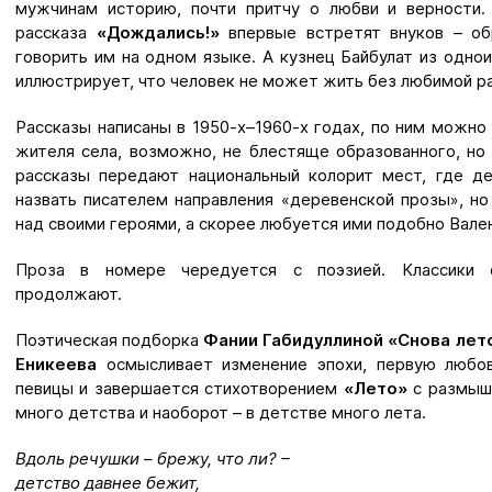
мужчинам историю, почти притчу о любви и верности.
рассказа
«Дождались!»
впервые встретят внуков – об
говорить им на одном языке. А кузнец Байбулат из одно
иллюстрирует, что человек не может жить без любимой р
Рассказы написаны в 1950-х–1960-х годах, по ним можно
жителя села, возможно, не блестяще образованного, но 
рассказы передают национальный колорит мест, где д
назвать писателем направления «деревенской прозы», но
над своими героями, а скорее любуется ими подобно Вален
Проза в номере чередуется с поэзией. Классики 
продолжают.
Поэтическая подборка
Фании Габидуллиной «Снова лет
Еникеева
осмысливает изменение эпохи, первую любо
певицы и завершается стихотворением
«Лето»
с размышл
много детства и наоборот – в детстве много лета.
Вдоль речушки – брежу, что ли? –
детство давнее бежит,