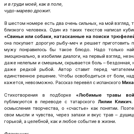
и в груди моей, как в поле,
чудо-марево дрожит.
В шестом номере есть два очень сильных, на мой взгляд,
близкого человека. Один из таких текстов написал куб
«Свиньи или собаки, натасканные на поиски трюфеле
она покупает дорогую рыбу-меч и решает приготовить п
мужу понравилось бы такое блюдо. Надо только найт
эмоционально, в изобилии диалоги, на первый взгляд, нез
даже нелепым и смешным, скрывается боль – бездонная, н
даже редкой рыбой. Автор ставит перед читателем
единственное решение. Чтобы освободиться от боли, над
кажется, невозможно. Рассказ перевёл с испанского
Миха
Стихотворения в подборке
«Любимые травы вой
публикуются в переводе с татарского
Лилии Кликич
.
осмысления творчества, о «счастье» как понятии. Поэ
свои мысли и чувства, через запахи и вкус трав – души
горькой, а целебной, как и любое событие в жизни.
Флакончик