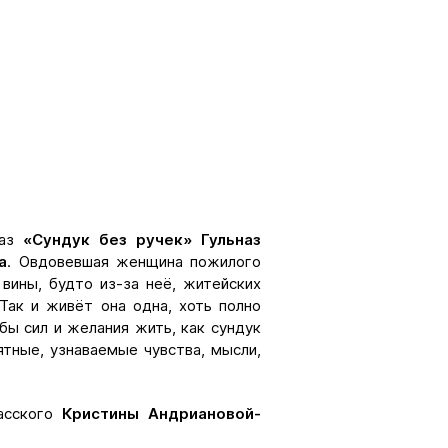
каз
«Сундук без ручек» Гульназ
а
. Овдовевшая женщина пожилого
вины, будто из-за неё, житейских
Так и живёт она одна, хоть полно
 бы сил и желания жить, как сундук
ятные, узнаваемые чувства, мысли,
касского
Кристины Андриановой-