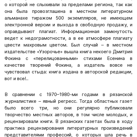
о которой не слыхивали за пределами региона, так как
она была провозглашена в местном литературном
альманахе тиражом 500 экземпляров, не имеющем
электронной версии и выхода в свободную продажу, и
оправдывают плагиат. Информационная замкнутость
ведет к недограмотности, а в ее атмосфере плагиату
цвести махровым цветом. Был случай – в местном
издательстве «Узорочье» вышла книга некоего Дмитрия
Фокина с «перелицованными» стихами Есенина в
качестве творений Фокина, а издатель вовсе не
чувствовал стыда: книга издана в авторской редакции,
вот и все!..
В сравнении с 1970–1980-ми годами в рязанской
журналистике – явный регресс. Тогда областных газет
было всего три, но они регулярно публиковали
творчество местных авторов, в том числе молодых, и
рецензировали книги. В рязанских газетах была в ходу
практика рецензирования литературных произведений
представителями профессий, о которых шла речь в