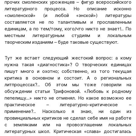
прочих смоленских уроженцев – фигур всероссийского
литературного процесса. Но описание исконно
«смоленской» (и любой «энской») литературы
составляется не по талантливым и прославленным
единицам, а по тем/тому, кого/что никто не знает!.. По
местным литературным студиям и локальным
творческим изданиям – буде таковые существуют.
Тут же встает следующий жестокий вопрос: а кому
нужна такая «диагностика»? О творческих единицах
пишут много и охотно; собственно, из того текущая
критика в основном и состоит. А о региональных
литпроцессах?.. Об этом мы тоже говорили на
обсуждении статьи Трифоновой. «Любовь к родному
пепелищу...» никто не отменял. Но какое возможно ее
практическое – литературно-критическое –
применение?.. Насколько я знаю, ни один из
провинциальных критиков не сделал себе имя на работе
с земляками или на провозглашении локальных
литературных школ. Критическая «слава» достигалась