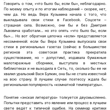
Говорить о том, «что было бы, если бы», неблагодарно.
По моему опыту и по итогам наблюдений – скорее, нет,
чем да. Но ведь Вера Кузьмина начала с того, что
выкладывала свои стихи в Facebook. Соцсети –
страшная сила. Возможно, они бы и без Дмитрия
Львовича сработали... но это опять «что было бы, если
бы»... Но вот обратная цепочка «если» представляется
несомненной: если бы Вера Кузьмина выпускала свои
стихи в региональных газетах (сейчас в большинстве
регионов эта советская практика прекратила
существование, но – допустим), издавала бумажные
малотиражные сборники, выступала в местных
библиотеках и не выходила в Сеть, то, сколько бы ее ни
хвалил уральский Вася Булкин, она бы не стала известной
на всю страну. В лучшем случае поэтессу ждала бы
региональная популярность «комнатной температуры».
Понятие «энская литература» толкуется двусмысленно.
Попытки представить это явление или процесс в лучшем
свете ведёт к типичной ошибке. На семинар критики