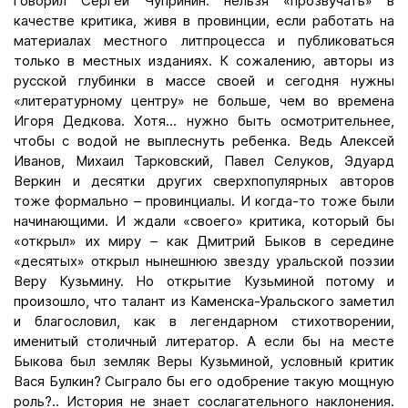
говорил Сергей Чупринин: нельзя «прозвучать» в
качестве критика, живя в провинции, если работать на
материалах местного литпроцесса и публиковаться
только в местных изданиях. К сожалению, авторы из
русской глубинки в массе своей и сегодня нужны
«литературному центру» не больше, чем во времена
Игоря Дедкова. Хотя... нужно быть осмотрительнее,
чтобы с водой не выплеснуть ребенка. Ведь Алексей
Иванов, Михаил Тарковский, Павел Селуков, Эдуард
Веркин и десятки других сверхпопулярных авторов
тоже формально – провинциалы. И когда-то тоже были
начинающими. И ждали «своего» критика, который бы
«открыл» их миру – как Дмитрий Быков в середине
«десятых» открыл нынешнюю звезду уральской поэзии
Веру Кузьмину. Но открытие Кузьминой потому и
произошло, что талант из Каменска-Уральского заметил
и благословил, как в легендарном стихотворении,
именитый столичный литератор. А если бы на месте
Быкова был земляк Веры Кузьминой, условный критик
Вася Булкин? Сыграло бы его одобрение такую мощную
роль?.. История не знает сослагательного наклонения.