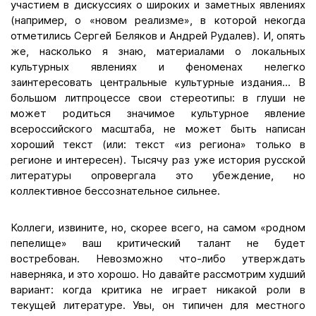
участием в дискуссиях о широких и заметных явлениях
(например, о «новом реализме», в которой некогда
отметились Сергей Беляков и Андрей Рудалев). И, опять
же, насколько я знаю, материалами о локальных
культурных явлениях и феноменах нелегко
заинтересовать центральные культурные издания... В
большом литпроцессе свои стереотипы: в глуши не
может родиться значимое культурное явление
всероссийского масштаба, не может быть написан
хороший текст (или: текст «из региона» только в
регионе и интересен). Тысячу раз уже история русской
литературы опровергала это убеждение, но
коллективное бессознательное сильнее.
Коллеги, извините, но, скорее всего, на самом «родном
пепелище» ваш критический талант не будет
востребован. Невозможно что-либо утверждать
наверняка, и это хорошо. Но давайте рассмотрим худший
вариант: когда критика не играет никакой роли в
текущей литературе. Увы, он типичен для местного