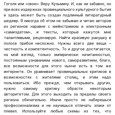
Гоголя или «свою» Веру Кузьмину. И, как ни забавно, но
при всех издержках провинциального культурного бытия
и здесь может быть создан подлинный литературный
шедевр. Я никогда об этом не забываю и читаю авторов
из регионов наравне с мейнстримом и электронным
«самиздатом», и тексты, которые кажутся мне
талантливыми, рецензирую. Найти красивую ракушку в
полосе прибоя несложно. Нужны всего две вещи –
честность и компетентность. То и другое достигается,
на мой взгляд, только эмпирически: начитанностью,
постоянным узнаванием нового, саморазвитием, благо,
все возможности для этого нынче есть в том же
интернете. Он уравнивает провинциальных критиков в
возможностях с жителями столиц, и этим надо
пользоваться. Ибо прежде, чем открывать других,
нужно самому критику обрасти некоторым
авторитетом. Для этого выходить за пределы своего
региона обязательно. Иначе просто не наберешься
профессионализма и не научишься отличать злаки от
плевел. Используйте любые схемы из тех, что