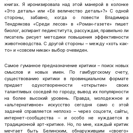
книгах. Я иронизировала над этой манерой в колонке
«Это деталь» или «Её величество деталь»?» С одной
стороны, забавно, когда о повести Владимира
Тендрякова «Среди лесов» в «Роман-газете» пишет
биолог, аспирант пединститута, рассуждая, правильно ли
писатель рисует методики повышения эффективности
животноводства. С другой стороны – между «хоть как-
то» и «совсем никак» выбор очевиден.
Самое гуманное предназначение критики – поиск новых
смыслов и новых имен. По гамбургскому счету,
существованию критики в провинциальном формате
придает одухотворенности «открытие» своих
талантливых соседей по городу, вывод их популярности
на более высокий уровень. Правда, молодежное и
«альтернативное» искусство сегодня само с этой
задачей справляется неплохо – через соцсети, сайты,
интернет-сообщества – и особо не нуждается в
традиционной арт-критике. Но, по мне, каждый критик
мечтает быть Белинским, обнаружившим «своего»