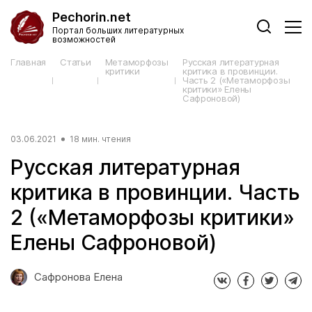
Pechorin.net
Портал больших литературных
возможностей
Главная
Статьи
Метаморфозы
Русская литературная
критики
критика в провинции.
Часть 2 («Метаморфозы
критики» Елены
Сафроновой)
03.06.2021
18 мин. чтения
Русская литературная
критика в провинции. Часть
2 («Метаморфозы критики»
Елены Сафроновой)
Сафронова Елена