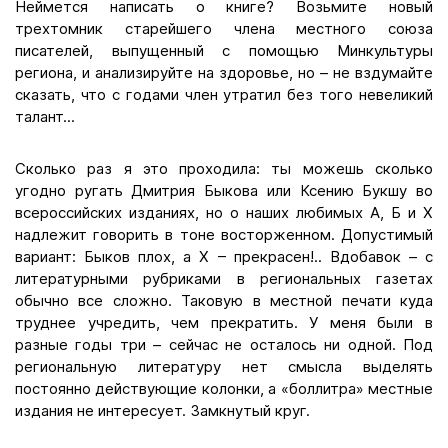
Неймется написать о книге? Возьмите новый
трехтомник старейшего члена местного союза
писателей, выпущенный с помощью Минкультуры
региона, и анализируйте на здоровье, но – не вздумайте
сказать, что с годами член утратил без того невеликий
талант...
Сколько раз я это проходила: ты можешь сколько
угодно ругать Дмитрия Быкова или Ксению Букшу во
всероссийских изданиях, но о наших любимых А, Б и Х
надлежит говорить в тоне восторженном. Допустимый
вариант: Быков плох, а Х – прекрасен!.. Вдобавок – с
литературными рубриками в региональных газетах
обычно все сложно. Таковую в местной печати куда
труднее учредить, чем прекратить. У меня были в
разные годы три – сейчас не осталось ни одной. Под
региональную литературу нет смысла выделять
постоянно действующие колонки, а «боллитра» местные
издания не интересует. Замкнутый круг.