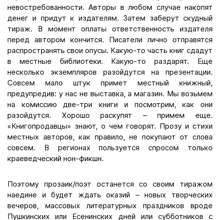
невостребованности. Авторы в любом случае накопят
денег и придут к издателям. Затем заберут скудный
тираж. В момент оплаты ответственность издателя
перед автором кончится. Писатели лично отправятся
распространять свои опусы. Какую-то часть книг сдадут
в местные библиотеки. Какую-то раздарят. Еще
несколько экземпляров разойдутся на презентации.
Совсем мало штук примет местный книжный,
предупредив: у нас не выставка, а магазин. Мы возьмем
на комиссию две-три книги и посмотрим, как они
разойдутся. Хорошо раскупят – примем еще.
«Книгопродавцы» знают, о чем говорят. Прозу и стихи
местных авторов, как правило, не покупают от слова
совсем. В регионах пользуется спросом только
краеведческий нон-фикшн.
Поэтому прозаик/поэт останется со своим тиражом
наедине и будет ждать оказий – новых творческих
вечеров, массовых литературных праздников вроде
Пушкинских или Есенинских дней или субботников с