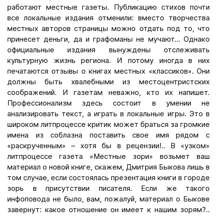
работают местные газеты. Публикацию стихов почти
все локальные издания отменили: вместо творчества
местных авторов страницы можно отдать под то, что
принесет деньги, да и графоманы не мучают... Однако
официальные издания вынуждены отслеживать
культурную жизнь региона. И потому иногда в них
печатаются отзывы о книгах местных «классиков». Они
должны быть хвалебными из местоцентристских
соображений. И газетам неважно, кто их напишет.
Профессионализм здесь состоит в умении не
анализировать текст, а играть в локальные игры. Это в
широком литпроцессе критик может браться за громкие
имена из соблазна поставить свое имя рядом с
«раскрученным» – хотя бы в рецензии!.. В «узком»
литпроцессе газета «Местные зори» возьмет ваш
материал о новой книге, скажем, Дмитрия Быкова лишь в
том случае, если состоялась презентация книги в городе
зорь в присутствии писателя. Если же такого
инфоповода не было, вам, пожалуй, материал о Быкове
завернут: какое отношение он имеет к нашим зорям?..