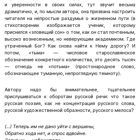
и уверенности в своих силах, тут звучит весьма
драматично, и, по мысли автора, она призвана настроить
читателя на непростые раздумья о жизненном пути (в
стихотворении изображается ученик, которому
приснился «зловещий сон» о том, как он стал почтенным,
высоко вознесенным, но неверующим академиком. Где
утраченный Бог? Как снова найти к Нему дорогу? И
потом,
«тьма»
— числовое старославянское
обозначение конкретного количества, это десять тысяч
— отнюдь не
«потьма»
(простонародное слово,
обозначающее туманную, непроглядную темноту).
Автору надо бы внимательнее, тщательнее
прислушиваться к оборотам русской речи: что такое
русская поэзия, как не концентрация русского слова,
русской художественной образности, русского мелоса?
(…) Теперь им не дано уйти с вершины,
Обратно хода нет, и спрос вдвойне.