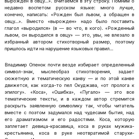
вырожден в овцу…». Вчитаемся в эту строку. Помним о
недавно воспетом русском языке: много лучше,
конечно, написать: «Рожден был львом, а обращен в
овцу…». Вместо «вырожден» надо было поставить
глагол «выродился» (в — во что, в кого). «Рожденный
львом, он выродился в овцу» — это, увы, не влезало в
избранный автором стихотворный размер, поэтому
пришлось идти на нарушение языковых правил…
Владимир Опенок почти везде избирает определенный
символ-знак, мыслеобраз стихотворения, задает
сюжетную и тематическую канву — и по этой канве
движется, как когда-то пел Окуджава, «от пролога к
эпилогу». «Коса», «Ошибка», «Пугало» — это все
тематические тексты, и в каждом автор стремится
раскрыть заявленную символику так, чтобы читатель
вместе с поэтом задумался над чудесами бытия, над
его драматизмом и его радостями. Коса, которую
заплетает девица-красавица, коса в руках мужика-
крестьянина, коса в руке неотвратимой старухи-