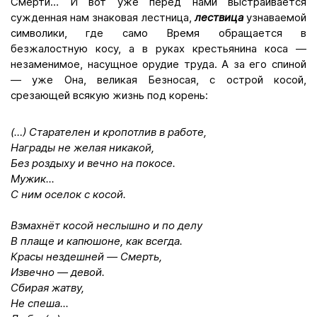
Смерти… И вот уже перед нами выстраивается
сужденная нам знаковая лестница,
лествица
узнаваемой
символики, где само Время обращается в
безжалостную косу, а в руках крестьянина коса —
незаменимое, насущное орудие труда. А за его спиной
— уже Она, великая Безносая, с острой косой,
срезающей всякую жизнь под корень:
(…) Старателен и кропотлив в работе,
Награды не желая никакой,
Без роздыху и вечно на покосе.
Мужик...
С ним оселок с косой.
Взмахнёт косой неслышно и по делу
В плаще и капюшоне, как всегда.
Красы нездешней — Смерть,
Извечно — девой.
Сбирая жатву,
Не спеша...