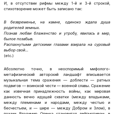
И, в отсутствии рифмы между 1-й и 3-й строкой,
стихотворение может быть записано так:
В безвременье, на камне, одиноко ждала душа
родителей земных.
Познав любви блаженство и утробу, явилась в мир,
былое позабыв.
Распахнутыми детскими глазами взирала на суровый
выбор свой…
(etc.)
Абсолютно точно, в неоспоримый мифолого-
метафизический авторский ландшафт вписывается
музыкальная тема сражения — доблести — ратных
подвигов — воинской чести — военной славы. Сражение
как извечная принадлежность войны, как мировая
данность вечно идущей схватки (между владыками,
между племенами и народами, между честью и
бесчестьем, и — шире — между Добром и Злом), в
поэзии Владимир Опенка становится лейтмотивом, в