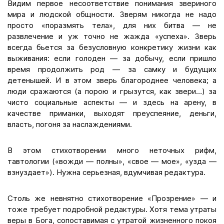
Видим первое несоответствие понимания звериного
мира и людской общности. Зверям никогда не надо
просто «поразмять тела», для них битва — не
развлечение и уж точно не жажда «успеха». Зверь
всегда бьется за безусловную конкретику жизни как
выживания: если голоден — за добычу, если пришло
время продолжить род — за самку и будущих
детенышей. И в этом зверь благороднее человека; а
люди сражаются (а порою и грызутся, как звери…) за
чисто социальные аспекты — и здесь на арену, в
качестве приманки, выходят преуспеяние, деньги,
власть, погоня за наслаждениями.
В этом стихотворении много неточных рифм,
тавтологии («вожди — полны», «свое — мое», «узда —
взнуздает»). Нужна серьезная, вдумчивая редактура.
Столь же невнятно стихотворение «Прозрение» — и
тоже требует подробной редактуры. Хотя тема утраты
веры в Бога, сопоставимая с утратой жизненного покоя