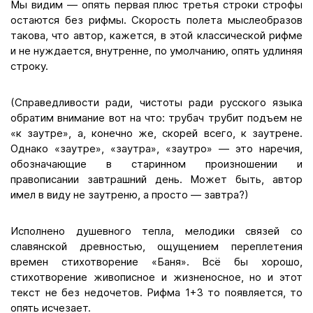
Мы видим — опять первая плюс третья строки строфы
остаются без рифмы. Скорость полета мыслеобразов
такова, что автор, кажется, в этой классической рифме
и не нуждается, внутренне, по умолчанию, опять удлиняя
строку.
(Справедливости ради, чистоты ради русского языка
обратим внимание вот на что: трубач трубит подъем не
«к заутре», а, конечно же, скорей всего, к заутрене.
Однако «заутре», «заутра», «заутро» — это наречия,
обозначающие в старинном произношении и
правописании завтрашний день. Может быть, автор
имел в виду не заутреню, а просто — завтра?)
Исполнено душевного тепла, мелодики связей со
славянской древностью, ощущением переплетения
времен стихотворение «Баня». Всё бы хорошо,
стихотворение живописное и жизненосное, но и этот
текст не без недочетов. Рифма 1+3 то появляется, то
опять исчезает.