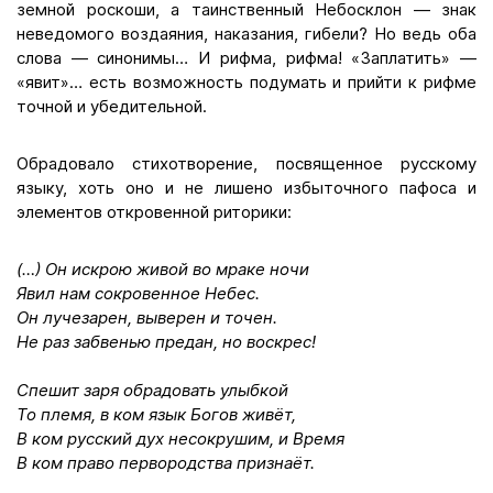
земной роскоши, а таинственный Небосклон — знак
неведомого воздаяния, наказания, гибели? Но ведь оба
слова — синонимы… И рифма, рифма! «Заплатить» —
«явит»… есть возможность подумать и прийти к рифме
точной и убедительной.
Обрадовало стихотворение, посвященное русскому
языку, хоть оно и не лишено избыточного пафоса и
элементов откровенной риторики:
(…) Он искрою живой во мраке ночи
Явил нам сокровенное Небес.
Он лучезарен, выверен и точен.
Не раз забвенью предан, но воскрес!
Спешит заря обрадовать улыбкой
То племя, в ком язык Богов живёт,
В ком русский дух несокрушим, и Время
В ком право первородства признаёт.