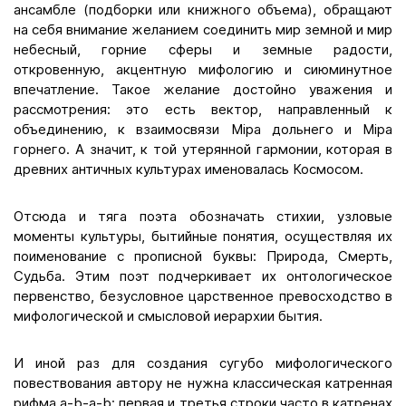
ансамбле (подборки или книжного объема), обращают
на себя внимание желанием соединить мир земной и мир
небесный, горние сферы и земные радости,
откровенную, акцентную мифологию и сиюминутное
впечатление. Такое желание достойно уважения и
рассмотрения: это есть вектор, направленный к
объединению, к взаимосвязи Мiра дольнего и Мiра
горнего. А значит, к той утерянной гармонии, которая в
древних античных культурах именовалась Космосом.
Отсюда и тяга поэта обозначать стихии, узловые
моменты культуры, бытийные понятия, осуществляя их
поименование с прописной буквы: Природа, Смерть,
Судьба. Этим поэт подчеркивает их онтологическое
первенство, безусловное царственное превосходство в
мифологической и смысловой иерархии бытия.
И иной раз для создания сугубо мифологического
повествования автору не нужна классическая катренная
рифма a-b-a-b: первая и третья строки часто в катренах