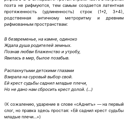
поэта не рифмуются, тем самым создается латентная
протяженность (удлиненность) строк (1+2, 3+4),
родственная античному метроритму и древним
рифмованным пространствам:
В безвременье, на камне, одиноко
Ждала душа родителей земных.
Познав любви блаженство и утробу,
Явилась в мир, былое позабыв.
Распахнутыми детскими глазами
Взирала на суровый выбор свой.
Ей крест судьбы саднил младые плечи,
Но не дано нам сбросить крест долой. (…)
(К сожалению, ударение в слове «сАднить» — на первый
слог, но правка здесь простая: «Ей саднил крест судьбы
младые плечи…»)