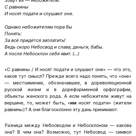
Зовут их — небожители.
С равнины
И носят подати и слушают оне.
Однако небожителям пора бы
Понять:
За всё придётся заплатить!
Ведь скоро Небосвод и слава, деньги, бабы.
А после Небосклон себя явит. (…)
«С равнины / И носят подати и слушают оне» — что это,
каков тут смысл? Прежде всего надо понять, что «оне»
— местоимение, обозначавшее, в дореволюционной
русской жизни и в дореформенной орфографии,
объекты женского рода. А если небожители живут на
вершине, то, может быть, «
им
носят подати» (жители
равнины)? А они благосклонно эту дань принимают.
Разница между Небосводом и Небосклоном — какова
она? В чем она? Возможно, тут Небосвод — символ