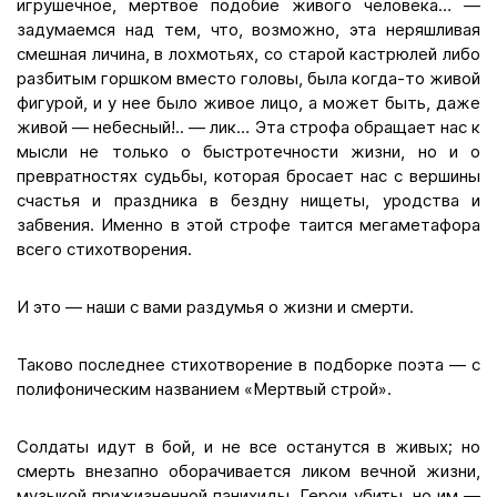
игрушечное, мертвое подобие живого человека… —
задумаемся над тем, что, возможно, эта неряшливая
смешная личина, в лохмотьях, со старой кастрюлей либо
разбитым горшком вместо головы, была когда-то живой
фигурой, и у нее было живое лицо, а может быть, даже
живой — небесный!.. — лик… Эта строфа обращает нас к
мысли не только о быстротечности жизни, но и о
превратностях судьбы, которая бросает нас с вершины
счастья и праздника в бездну нищеты, уродства и
забвения. Именно в этой строфе таится мегаметафора
всего стихотворения.
И это — наши с вами раздумья о жизни и смерти.
Таково последнее стихотворение в подборке поэта — с
полифоническим названием «Мертвый строй».
Солдаты идут в бой, и не все останутся в живых; но
смерть внезапно оборачивается ликом вечной жизни,
музыкой прижизненной панихиды. Герои убиты, но им —