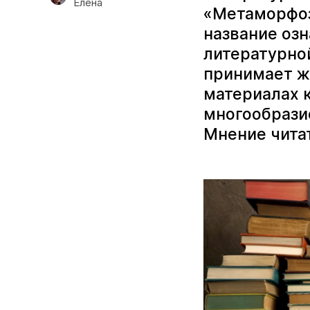
Елена
«Метаморфоз
название оз
литературно
принимает жа
материалах 
многообрази
Мнение чита