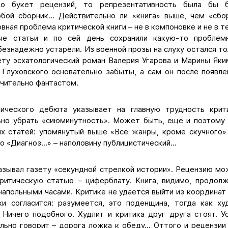
то букет рецензий, то репрезентативность была бы б
бой сборник... Действительно ли «книга» выше, чем «сбо
овная проблема критической книги – не в компоновке и не в 
ые статьи и по сей день сохранили какую-то проблем
езнадежно устарели. Из военной прозы на слуху остался т
Лету эсхатологический роман Валерия Угарова и Марины Яки
Глуховского основательно забыты, а сам он после появле
чительно фантастом.
ического дебюта указывает на главную трудность крити
ьно убрать «сиюминутность». Может быть, ещё и поэтому 
их статей: упомянутый выше «Все жанры, кроме скучного» 
то «Диагноз...» – наполовину публицистический...
азывал газету «секундной стрелкой истории». Рецензию мо
ритическую статью – циферблату. Книга, видимо, продол
напольными часами. Критике не удается выйти из координат 
ки согласится: разумеется, это поденщина, тогда как х
. Ничего подобного. Худлит и критика друг друга стоят. 
льно говорит – дорога ложка к обеду... Оттого и рецензии