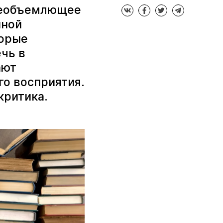
всеобъемлющее
нной
торые
чь в
ают
о восприятия.
критика.