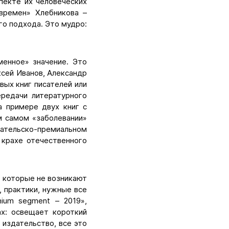
пекте их человеческих
 времен» Хлебникова –
го подхода. Это мудро:
менное» значение. Это
ксей Иванов, Александр
ых книг писателей или
ередачи литературного
а примере двух книг с
м самом «заболевании»
ательско-премиальном
 крахе отечественного
я, которые не возникают
, практики, нужные все
mium segment – 2019»,
ах: освещает короткий
в издательство, все это