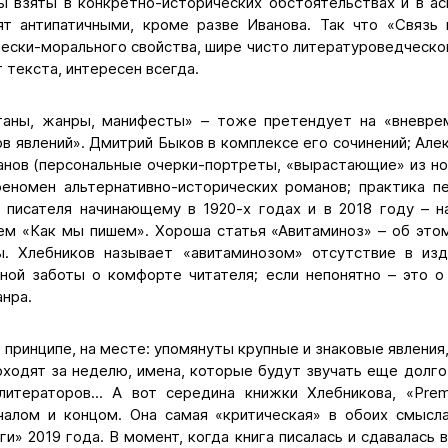
ры взяты в конкретно-исторических обстоятельствах и в ас
ят антипатичными, кроме разве Иванова. Так что «Связь
ески-морального свойства, шире чисто литературоведческо
т текста, интересен всегда.
таны, жанры, манифесты» – тоже претендует на «вневре
в явлений». Дмитрий Быков в комплексе его сочинений; Але
анов (персональные очерки-портреты, «вырастающие» из нов
феномен альтернативно-исторических романов; практика п
 писателя начинающему в 1920-х годах и в 2018 году – н
ем «Как мы пишем». Хороша статья «Авитаминоз» – об это
ы. Хлебников называет «авитаминозом» отсутствие в изд
ной заботы о комфорте читателя; если непонятно – это о
нра.
 в принципе, на месте: упомянуты крупные и знаковые явлени
оходят за неделю, имена, которые будут звучать еще долго
итераторов... А вот середина книжки Хлебникова, «Рre
чалом и концом. Она самая «критическая» в обоих смысл
ги» 2019 года. В момент, когда книга писалась и сдавалась 