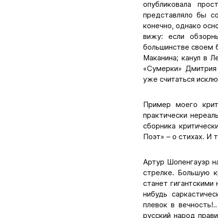
опубликовала прос
представляло бы со
конечно, однако осн
вижу: если обзорн
большинстве своем б
Маканина; канул в 
«Сумерки» Дмитрия 
уже считаться исклю
Пример моего крит
практически нереал
сборника критическ
Поэт» – о стихах. И 
Артур Шопенгауэр н
стрелке. Большую к
станет гигантскими 
нибудь саркастичес
плевок в вечность!.
русский народ прави