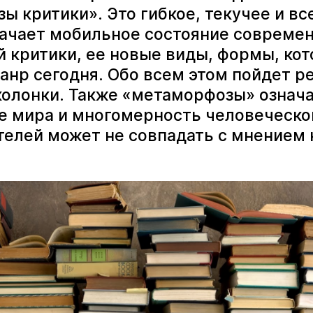
ы критики». Это гибкое, текучее и 
начает мобильное состояние совреме
й критики, ее новые виды, формы, ко
нр сегодня. Обо всем этом пойдет ре
колонки. Также «метаморфозы» означ
е мира и многомерность человеческог
телей может не совпадать с мнением 