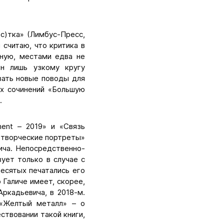
с)тка» (Лимбус-Пресс,
 считаю, что критика в
ную, местами едва не
ен лишь узкому кругу
вать новые поводы для
их сочинений «Большую
.
ment – 2019» и «Связь
«творческие портреты»
ича. Непосредственно-
ует только в случае с
есятых печатались его
 Галиче имеет, скорее,
ркадьевича, в 2018-м.
 «Желтый металл» – о
ствовании такой книги,