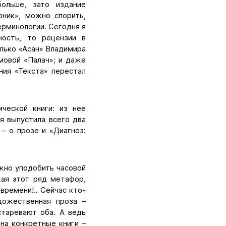
ольше, зато издание
рник», можно спорить,
терминологии. Сегодня я
ность, то рецензии в
олько «Асан» Владимира
мовой «Палач»; и даже
ния «Текста» перестал
ческой книги: из нее
я выпустила всего два
– о прозе и «Диагноз:
жно уподобить часовой
жая этот ряд метафор,
времени!.. Сейчас кто-
удожественная проза –
Устаревают оба. А ведь
 на конкретные книги –