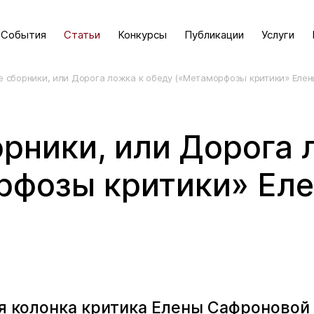
События
Статьи
Конкурсы
Публикации
Услуги
е сборники, или Дорога ложка к обеду («Метаморфозы критики» Еле
рники, или Дорога 
рфозы критики» Ел
я колонка критика Елены Сафроновой