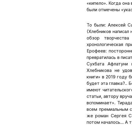
«кипело». Когда она 
были отмечены «указ
То были: Алексей С
(Хлебников написал 
обзор творчества
хронологическая пр
Ерофеев: посторонн
превратилась в писа
Сухбата Афлатуни 
Хлебникова не удо
книги» в 2019 году 
будет эта главка?..
имеют читательског
статьи, автору вруч
вспоминает». Тирад
всем премиальным сп
же роман Сергея С
потом началось... А 