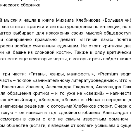
тического сборника.
 мысли я нашла в книге Михаила Хлебникова «Большая чи(
к «на стыке» критики и литературоведения по интенции, но я
 Автор выбирает для изложения своих мыслей общедоступ
 и совершенно правильно делает. «Птичий язык» понят
ересен вообще считанным единицам. Не стоит критикам да
ии «в башне из слоновой кости». Также к ряду критическ
 отнести ещё некоторые черты, о которых речь пойдёт ниже
 три части: «Титаны, жанры, манифесты», «Рremium seg
 часть – поклон «занимательному литературоведению». Это 
: Валентина Иванова, Александра Гладкова, Александра Гал
для обращения критика – и то уже не «свежий» – наличеств
лах «Новый мир», «Звезда», «Знамя» и «Нева» в середине д
ли написаны рецензии, с которыми Хлебников спорит. Очерк о
тскую – он написан в год «двойного юбилея» Александра А
ассмотрен в связи с его не самым известным романом
ом обществе (кстати, я впервые от коллеги услышала о суще