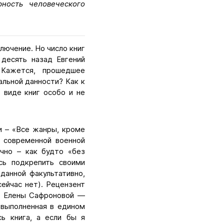
ность человеческого
ключение. Но число книг
 десять назад Евгений
 Кажется, прошедшее
альной данности? Как к
 виде книг особо и не
ки – «Все жанры, кроме
, современной военной
учно – как будто «без
сь подкрепить своими
данной факультативно,
сейчас нет). Рецензент
га Елены Сафроновой —
 выполненная в едином
сь книга, а если бы я