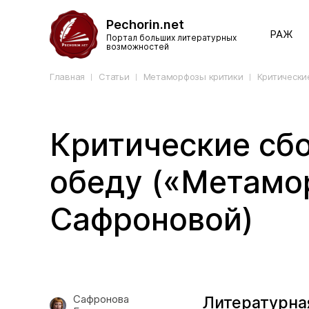
Pechorin.net
РАЖ
Портал больших литературных
возможностей
Главная
Статьи
Метаморфозы критики
Критически
Критические сбо
обеду («Метамо
Сафроновой)
Сафронова
Литературна