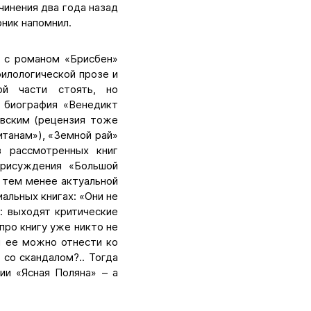
очинения два года назад
ник напомнил.
н с романом «Брисбен»
филологической прозе и
ой части стоять, но
; биография «Венедикт
овским (рецензия тоже
итанам»), «Земной рай»
з рассмотренных книг
присуждения «Большой
, тем менее актуальной
иальных книгах: «Они не
: выходят критические
про книгу уже никто не
и ее можно отнести ко
 со скандалом?.. Тогда
и «Ясная Поляна» – а