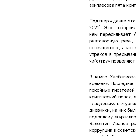
ахиллесова пята кри
Подтверждение этой
2021). Это – сборни
нем пересиливает.
разговорную речь,
посвященных, а инт
упрёков в пребыван
чи(с)тку» позволяют
В книге Хлебникова
времен». Последняя
покойных писателей
критический повод 
Гладковым: в журна
дневники, на них бы
подоплеку журналис
Валентин Иванов р
коррупции в советск