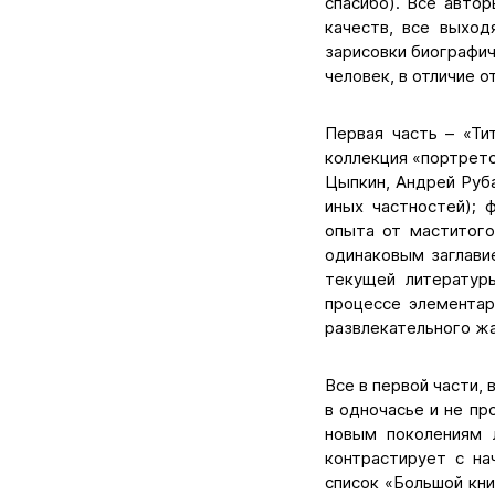
спасибо). Все авто
качеств, все выход
зарисовки биографич
человек, в отличие о
Первая часть – «Ти
коллекция «портрето
Цыпкин, Андрей Руб
иных частностей); 
опыта от маститого
одинаковым заглави
текущей литератур
процессе элементар
развлекательного жа
Все в первой части,
в одночасье и не пр
новым поколениям л
контрастирует с на
список «Большой кни