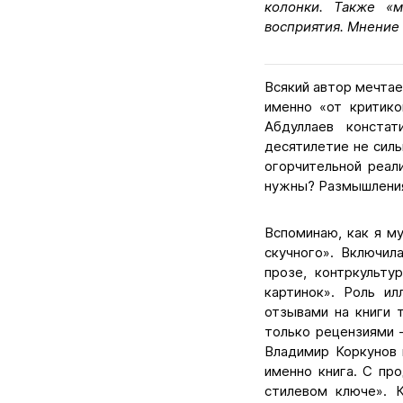
колонки. Также «
восприятия. Мнение 
Всякий автор мечтае
именно «от критико
Абдуллаев конста
десятилетие не силь
огорчительной реал
нужны? Размышления
Вспоминаю, как я му
скучного». Включил
прозе, контркульту
картинок». Роль и
отзывами на книги 
только рецензиями –
Владимир Коркунов 
именно книга. С пр
стилевом ключе». К