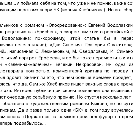
вышла... я поймала себя на том, что уже и не помню, какие с
ующим перстом» жюри БК (ирония Хлебникова). Но вот сбор
альников с романом «Опосредованно»; Евгений Водолазки
не рецензию на «Брисбен», а скорее заметки о российской 
 Водолазкина; по-хорошему, этой статье бы в перв
ивязка велела иначе); «Дни Савелия» Григория Служителя
ий», написанная О. Лекмановым, М. Свердловым, И. Симан
тельский портрет Ерофеева, и ее бы тоже переместить к «т
и «Калечина-малечина» Евгении Некрасовой. Ни одна и
влетворила полностью, комментарий критика по поводу 
был ядовит. Значит ли это, что чем больше времени пройдет
 Боюсь, что да. Сам же Хлебников пишет важные слова о прем
о эха. Интерес публики при своём появлении они вызывают
ают очередную серьёзную премию. Но спустя несколько лет 
а обращена к художественным романам Быкова, но по сут
искам. Да и разве только одна «БК» в том году вручалась
амсонова «Держаться за землю» произвел фурор на преми
теперь подзабылось...