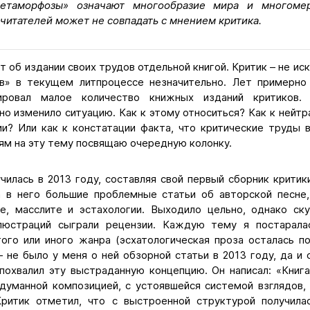
метаморфозы» означают многообразие мира и многомер
читателей может не совпадать с мнением критика.
т об издании своих трудов отдельной книгой. Критик – не ис
в» в текущем литпроцессе незначительно. Лет примерно
тировал малое количество книжных изданий критиков.
но изменило ситуацию. Как к этому относиться? Как к нейтр
ии? Или как к констатации факта, что критические труды в
м на эту тему посвящаю очередную колонку.
чилась в 2013 году, составляя свой первый сборник крити
а в него большие проблемные статьи об авторской песне
ре, масслите и эстахологии. Выходило цельно, однако ск
ллюстраций сыграли рецензии. Каждую тему я постарала
того или иного жанра (эсхатологическая проза осталась по
 не было у меня о ней обзорной статьи в 2013 году, да и 
похвалил эту выстраданную концепцию. Он написал: «Кни
одуманной композицией, с устоявшейся системой взглядов,
ритик отметил, что с выстроенной структурой получила