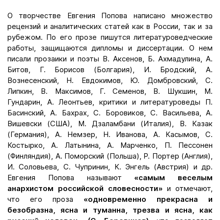
О творчестве Евгения Попова написано множество
рецензий и аналитических статей как в России, так и за
рубежом. По его прозе пишутся литературоведческие
работы, защищаются дипломы и диссертации. О нем
писали прозаики и поэты В. Аксенов, Б. Ахмадулина, А.
Битов, Г. Борисов (Болгария), И. Бродский, А.
Вознесенский, Н. Евдокимов, Ю. Домбровский, С.
Липкин, В. Максимов, Г. Семенов, В. Шукшин, М.
Гундарин, А. Леонтьев, критики и литературоведы П.
Басинский, А. Бахрах, С. Боровиков, С. Васильева, А.
Вишевски (США), М. Дзаламбани (Италия), В. Казак
(Германия), А. Немзер, Н. Иванова, А. Касымов, С.
Костырко, А. Латынина, А. Марченко, П. Пессонен
(Финляндия), А. Поморский (Польша), Р. Портер (Англия),
И. Соловьева, С. Чупринин, К. Энгель (Австрия) и др.
Евгения Попова называют
«самым веселым
анархистом российской словесности»
и отмечают,
что его проза
«одновременно прекрасна и
безобразна, ясна и туманна, трезва и ясна, как