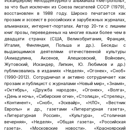
Искандером) неподцензурного альманаха «Метрополь»,
за что был исключен из Союза писателей СССР (1979),
восстановлен в 1988 году. Широко печатается как
прозаик и эссеист в российских и зарубежных журналах,
альманахах, интернет-порталах. Автор 20-ти с лишним
книг прозы, переведенных на многие языки более чем в
двадцати странах (США, Великобритания, Франция,
Италия, Финляндия, Польша и др.). Беседы с
выдающимися деятелями отечественной культуры
(Ахмадулина, Аксенов, Алешковский, Войнович,
Жутовский, Искандер, Липкин, Ю. Любимов и др.)
публиковались в изданиях «Неделя», «Огонек», «Сноб»
(1990–2012). Сотрудничал и активно сотрудничает как
прозаик и публицист с журналами «Новый мир», «Знамя»,
«Октябрь», «Дружба народов», «Огонек», «Волга»,
«День и ночь», «Сибирские огни», «Столица», «Стрелец»,
«Континент», «Сноб», «Эсквайр», «НЛО», «Вестник
Европы» и др., газетами «Литературная газета»,
«Литературная Россия», «Культура», «Столичная
вечерняя», «Неделя», «Общая газета», «Российская
газета», «Московские новости», «Красноярский