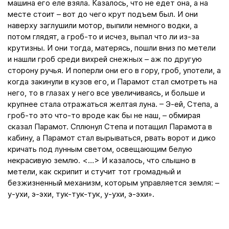
машина его еле взяла. Казалось, что не едет она, а на
месте стоит – вот до чего крут подъем был. И они
наверху заглушили мотор, выпили немного водки, а
потом глядят, а гроб-то и исчез, выпал что ли из-за
крутизны. И они тогда, матерясь, пошли вниз по метели
и нашли гроб среди вихрей снежных – аж по другую
сторону ручья. И поперли они его в гору, гроб, употели, а
когда закинули в кузов его, и Парамот стал смотреть на
него, то в глазах у него все увеличиваясь, и больше и
крупнее стала отражаться желтая луна. – Э-ей, Степа, а
гроб-то это что-то вроде как бы не наш, – обмирая
сказал Парамот. Сплюнул Степа и потащил Парамота в
кабину, а Парамот стал вырываться, рвать ворот и дико
кричать под лунным светом, освещающим белую
некрасивую землю. <…> И казалось, что слышно в
метели, как скрипит и стучит тот громадный и
безжизненный механизм, которым управляется земля: –
у-ухи, э-эхи, тук-тук-тук, у-ухи, э-эхи».