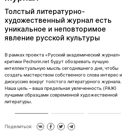
Толстый литературно-
художественный журнал есть
уникальное и неповторимое
явление русской культуры
да
В рамках проекта «Русский академический журнал»
М
критики Pechorin.net будут обозревать лучшую
к
интеллектуальную мысль сегодняшнего дня, чтобы
л
создать мастерством собственного слова интерес и
я
дискуссию вокруг толстого литературного журнала.
п
Наша цель – ваша предельная увлеченность (РАЖ)
н
ой
лучшими образцами современной художественной
д
литературы.
Поделиться: