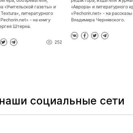
регера, обозревателя,
редактора, издателя журна
а «Учительской газеты» и
«Аврора» и литературного к
«Textura», литературного
«Pechorin.net» - на рассказы
Pechorin.net» - на книгу
Владимира Чернявского.
ергея Штерна.
252
 наши социальные сети