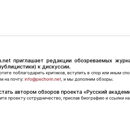
in.net приглашает редакции обозреваемых журн
публицистики) к дискуссии.
хотите поблагодарить критиков, вступить в спор или иным с
м на почту:
info@pechorin.net
, и мы дополним обзоры.
стать автором обзоров проекта «Русский академ
те проекту сотрудничество, прислав биографию и ссылки на 