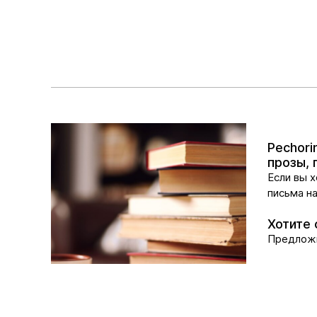
Pechor
прозы, 
Если вы 
письма на
Хотите 
Предложи