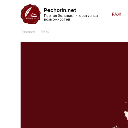
Pechorin.net
РАЖ
Портал больших литературных
возможностей
Главная
РАЖ