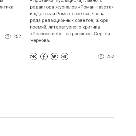
ла
- прозаика, публициста, главного
ритика
редактора журналов «Роман-газета»
и «Детская Роман-газета», члена
ряда редакционных советов, жюри
премий, литературного критика
«Pechorin.net» - на рассказы Сергея
252
Чернова.
252