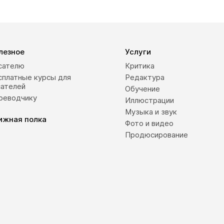
лезное
Услуги
сателю
Критика
сплатные курсы для
Редактура
сателей
Обучение
реводчику
Иллюстрации
Музыка и звук
ижная полка
Фото и видео
Продюсирование