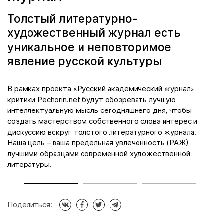
Толстый литературно-
художественный журнал есть
уникальное и неповторимое
явление русской культуры
да
В рамках проекта «Русский академический журнал»
М
критики Pechorin.net будут обозревать лучшую
к
интеллектуальную мысль сегодняшнего дня, чтобы
л
создать мастерством собственного слова интерес и
я
дискуссию вокруг толстого литературного журнала.
п
Наша цель – ваша предельная увлеченность (РАЖ)
н
ой
лучшими образцами современной художественной
д
литературы.
Поделиться: