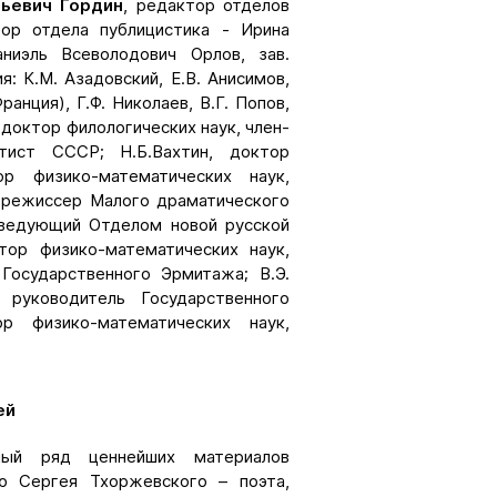
ьевич Гордин
, редактор отделов
тор отдела публицистика - Ирина
ниэль Всеволодович Орлов, зав.
: К.М. Азадовский, Е.В. Анисимов,
анция), Г.Ф. Николаев, В.Г. Попов,
 доктор филологических наук, член-
тист СССР; Н.Б.Вахтин, доктор
ор физико-математических наук,
й режиссер Малого драматического
аведующий Отделом новой русской
тор физико-математических наук,
Государственного Эрмитажа; В.Э.
 руководитель Государственного
ор физико-математических наук,
ей
лый ряд ценнейших материалов
ю Сергея Тхоржевского – поэта,