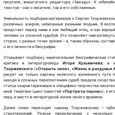
писателя, внештатного редактора «Звезды». К юбилейн
текстов – как о писателе, так и его собственные.
Уникальность подборки материалов о Сергее Тхоржевском
различных жанров, написанные разными людьми. В воспо
предстает перед нами и как любящий отец, и как верный 
человек со сложной судьбой. Это позволяет нам взглянуть
сторон, с разных точек зрения – и, таким образом, соста
о его личности и биографии.
Открывает подборку замечательная биографическая ст
критика и литературоведа
Игоря Кузьмичева
; в н
Тхоржевского
(
«Открыть окно», «Жизнь и раздумья
рисует не только картину нелегкого жизненного пути п
находя в сложных переплетениях судеб предков сходства
статье охарактеризована и специфика творчества писател
иной тематике (цикл повестей
«Портреты пером»
), и е
перу, и место в литературной жизни своего времени.
Далее слово переходит самому Тхоржевскому – публ
стихотворений. Резкое переключение с несколько 