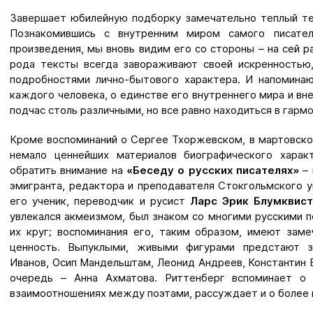
Завершает юбилейную подборку замечательно теплый т
Познакомившись с внутренним миром самого писател
произведения, мы вновь видим его со стороны – на сей р
рода тексты всегда завораживают своей искренностью
подробностями лично-бытового характера. И напомина
каждого человека, о единстве его внутреннего мира и вн
подчас столь различными, но все равно находиться в гармо
Кроме воспоминаний о Сергее Тхоржевском, в мартовск
немало ценнейших материалов биографического харак
обратить внимание на
«Беседу о русских писателях»
– 
эмигранта, редактора и преподавателя Стокгольмского 
его ученик, переводчик и русист
Ларс Эрик Блумквис
увлекался акмеизмом, был знаком со многими русскими п
их круг; воспоминания его, таким образом, имеют зам
ценность. Выпуклыми, живыми фигурами предстают з
Иванов, Осип Мандельштам, Леонид Андреев, Константин 
очередь – Анна Ахматова. Риттенберг вспоминает о 
взаимоотношениях между поэтами, рассуждает и о более 