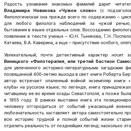
Радость узнавания знакомых фамилий дарит читате
Владимира Новикова «Чужое слово»
(с подзагол
Филологическая она прежде всего по содержанию – цикл
для любого филолога наблюдений за чужой речью,
бытования в языке отдельных слов. Воссозданию филолог
появление в тексте ученых – Ю.Н. Тынянова, Г.Н. Поспелов
Катаева, В.А. Каверина, а еще – присутствие особого, оп
Увлекательный, почти детективный характер носит 
Виницкого «Филотерапия, или третий бастион Самю
для увлеченного историко-литературными загадками фи
посвященной 400-летию выхода в свет книги Роберта Берт
автор встречает опаленный войной экземпляр книги 
клуба» на русском языке; по легенде, книга принадлежа
читавшему ее во время осады Севастополя, а позже была
в 1855 году. В рамках выставки книга эта позиционир
человеку отгородиться от событий ужасающей военно
любознательность заставляет автора самостоятельно про
всю историю трудной и полной событий жизни старин
отделить реальность от позднейших легенд; насколько эт