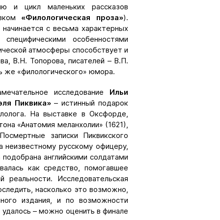
лю и цикл маленьких рассказов
овком
«Филологическая проза»
).
 начинается с весьма характерных
 специфическими особенностями
ической атмосферы способствует и
а, В.Н. Топорова, писателей – В.П.
ять же «филологического» юмора.
замечательное исследование
Ильи
эля Пиквика»
– истинный подарок
лолога. На выставке в Оксфорде,
она «Анатомия меланхолии» (1621),
«Посмертные записки Пиквикского
ла неизвестному русскому офицеру,
 подобрана английскими солдатами
овалась как средство, помогавшее
й реальности. Исследовательская
следить, насколько это возможно,
ного издания, и по возможности
о удалось – можно оценить в финале