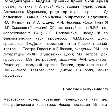
Соредакторы - Андрей Юрьевич Арьев, Яков Аркад
поэзия, критика - Алексей Арнольдович Пурин, редак
Аркадьевна Муравьева, редактор отдела прозы - Да
редакцией - Галина Леонидовна Кондратенко. Редколлегия
И.С. Кузьмичев, А.С. Кушнер, А.И. Нежный, Жорж Нива (Фр
И.П. Смирнов (Германия). Общественный совет: В.Е.Багно,
корреспондент РАН; О.В. Басилашвили, народный ар
филологических наук, профессор; А.М.Вершик, докт
профессор; Л.А.Додин, народный артист России, главны
театра — Театра Европы; А.В.Лавров, академик РАН, з
литературы ИРЛИ (Пушкинский Дом); М.П.Петров, док
профессор; М.Б.Пиотровский, академик РАН, директор 
Рецептер, народный артист России, художественный
Пушкинского театрального центра; Э.А.Тропп, докт
профессор.
Полотно неслучайност
Мартовский номер «Звезды» преподносит нам це
биографического характера. Номер посвящен 95-лети