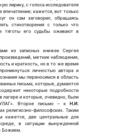
ую лирику, с голоса исследователя
е впечатление; кажется, вот только
руг он сам заговорил, обращаясь
лять стихотворения с только что
е тяготы его судьбы оживают в
ками из записных книжек Сергея
 произведений, меткие наблюдения,
сть и краткость, но в то же время
проникнуться личностью автора и
 сознания мы переносимся в область
ованных письма, которые, думаются
содержит некоторые подробности
в лагере и которые, очевидно, были
ГУЛАГ». Второе письмо – к
Н.И.
ах религиозно-философских. Таким
ам кажется, две центральные для
среде, в ситуации вынужденной
е Божием.