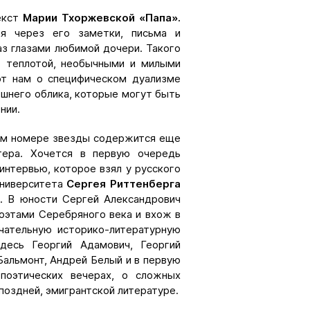
екст
Марии Тхоржевской «Папа».
я через его заметки, письма и
аз глазами любимой дочери. Такого
, теплотой, необычными и милыми
ют нам о специфическом дуализме
ешнего облика, которые могут быть
нии.
ом номере звезды содержится еще
тера. Хочется в первую очередь
интервью, которое взял у русского
университета
Сергея Риттенберга
т
. В юности Сергей Александрович
оэтами Серебряного века и вхож в
ечательную историко-литературную
десь Георгий Адамович, Георгий
Бальмонт, Андрей Белый и в первую
поэтических вечерах, о сложных
поздней, эмигрантской литературе.