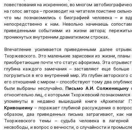
повествования на искреннюю, во многом автобиографическ
на голос автора – производит на читателя поистине сильно
что мы познакомились с биографией человека – и вд
непосредственно к нам. Невольно начинаешь сопостав
приведенными событиями из жизни автора; пережиты
проникнутых внутренним драматизмом строках.
Впечатление усиливается приведенными далее отрыв
Тхоржевского. Это маленькие зарисовки из жизни, планы
приобретающие почти что статус афоризма. Эта отрывисто
глубина каждого замечания – заставляют еще больше 
погрузиться в его внутренний мир. Из глубин авторского
его отношений с миром – способствуют тому два опублик
были выбраны неслучайно.
Письмо А.И. Солженицыну
относительно лиц, с которыми Тхоржевский познакомился 
упомянуты в недавно вышедшей книге «Архипелаг 
Кривошеину
– поражает глубиной рассуждения о вопрос
образом, два приведенных письма затрагивают, как н
Тхоржевского темы – судьба человека в лагерной 
несвободы, и вопрос о вечности, о случайности и промысл