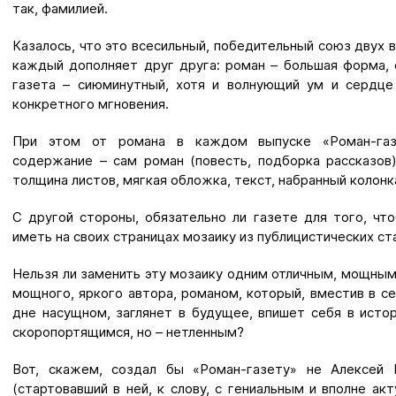
так, фамилией.
Казалось, что это всесильный, победительный союз двух 
каждый дополняет друг друга: роман – большая форма, 
газета – сиюминутный, хотя и волнующий ум и сердце 
конкретного мгновения.
При этом от романа в каждом выпуске «Роман-газ
содержание – сам роман (повесть, подборка рассказов
толщина листов, мягкая обложка, текст, набранный колонк
С другой стороны, обязательно ли газете для того, чт
иметь на своих страницах мозаику из публицистических ст
Нельзя ли заменить эту мозаику одним отличным, мощным
мощного, яркого автора, романом, который, вместив в с
дне насущном, заглянет в будущее, впишет себя в исто
скоропортящимся, но – нетленным?
Вот, скажем, создал бы «Роман-газету» не Алексей 
(стартовавший в ней, к слову, с гениальным и вполне а