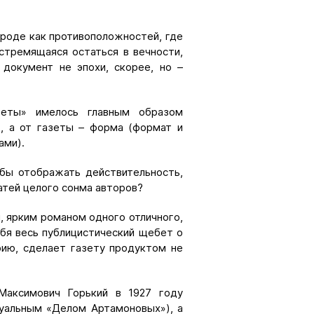
вроде как противоположностей, где
стремящаяся остаться в вечности,
документ не эпохи, скорее, но –
еты» имелось главным образом
), а от газеты – форма (формат и
ами).
обы отображать действительность,
атей целого сонма авторов?
, ярким романом одного отличного,
ебя весь публицистический щебет о
рию, сделает газету продуктом не
Максимович Горький в 1927 году
ктуальным «Делом Артамоновых»), а