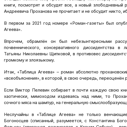
книги, посмотрят и обсудят все, а новый злободневный 
Андреевича Проханова не прочитает и не обсудит никто, и
В первом за 2021 год номере «Роман-газеты» был опуб
Агеева».
Впрочем, обрамлён он был небезынтересными рассуж
почвеннического, консервативного диссидентства в л
Татьяны Николаевны Щипковой, в противовес диссидентс
громкому и злоязыкому.
Итак, «Таблица Агеева» – роман абсолютно прохановски
«всеобъяснения», в которой, в свою очередь, переоценён 
Если Виктор Пелевин собирает в почти каждую свою кни
хаотически, мимоходом издеваясь над ними, то Прохан
сочного мяса на шампур, на генеральную смыслообразующ
Неслучайны в «Таблице Агеева» не только венчающи
Богоносцев (списанный, разумеется, с Константина Бого
Фалькон (списанная, разумеется, с Ксении Собчак) – пе