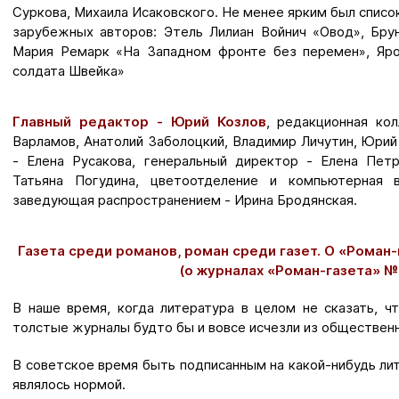
Суркова, Михаила Исаковского. Не менее ярким был списо
зарубежных авторов: Этель Лилиан Войнич «Овод», Бру
Мария Ремарк «На Западном фронте без перемен», Яр
солдата Швейка»
Главный редактор - Юрий Козлов
, редакционная ко
Варламов, Анатолий Заболоцкий, Владимир Личутин, Юрий
- Елена Русакова, генеральный директор - Елена Пет
Татьяна Погудина, цветоотделение и компьютерная 
заведующая распространением - Ирина Бродянская.
Газета среди романов, роман среди газет. О «Роман-
(о журналах «Роман-газета» № 1
В наше время, когда литература в целом не сказать, ч
толстые журналы будто бы и вовсе исчезли из обществен
В советское время быть подписанным на какой-нибудь л
являлось нормой.