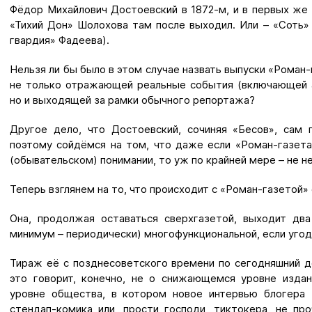
Фёдор Михайлович Достоевский в 1872-м, и в первых же 
«Тихий Дон» Шолохова там после выходил. Или – «Соть»
гвардия» Фадеева).
Нельзя ли бы было в этом случае назвать выпуски «Роман
не только отражающей реальные события (включающей а
но и выходящей за рамки обычного репортажа?
Другое дело, что Достоевский, сочиняя «Бесов», сам 
поэтому сойдёмся на том, что даже если «Роман-газета
(обывательском) понимании, то уж по крайней мере – не не
Теперь взглянем на то, что происходит с «Роман-газетой» 
Она, продолжая оставаться сверхгазетой, выходит два
минимум – периодически) многофункциональной, если угод
Тираж её с позднесоветского времени по сегодняшний де
это говорит, конечно, не о снижающемся уровне изда
уровне общества, в котором новое интервью блогера
стендап-комика или, прости господи, тиктокера, не про