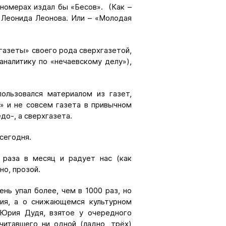
номерах издал бы «Бесов». (Как –
 Леонида Леонова. Или – «Молодая
-газеты» своего рода сверхгазетой,
налитику по «нечаевскому делу»),
пользовался материалом из газет,
» и не совсем газета в привычном
до-, а сверхгазета.
сегодня.
 раза в месяц и радует нас (как
но, прозой.
нь упал более, чем в 1000 раз, но
ния, а о снижающемся культурном
 Юрия Дудя, взятое у очередного
читавшего ни одной (ладно, трёх)