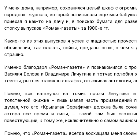
У меня дома, например, сохранился целый шкаф с огро
народов», журнала, который выписывали ещё мои бабушка
приехал я как-то на дачу и, в поисках бумаги для разв
стопку выпусков «Роман-газеты» за 1980-е гг.
Какие-то из этих выпусков я успел с жадностью прочесть
объявления, так сказать, войны, преданы огню, о чём я
страшно.
Именно благодаря «Роман-газете» я познакомился с про
Василия Белова и Владимира Личутина и тотчас полюбил э
тексты, рыться в книжных шкафах, отыскивая антологии, а
Помню, как наткнулся на томик прозы Личутина и
толстенной книжке
– лишь
малая часть произведений п
думал, что его «Крылатая Серафима» должна была сочин
автора всё время и силы,
–
такой там был сложный
повествующий, к тому же, исключительно о самом важном
Помню, что «Роман-газета» всегда восхищала меня своим