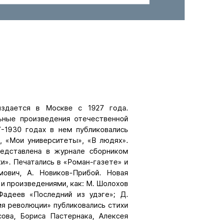
издается в Москве с 1927 года.
ьные произведения отечественной
7-1930 годах в нем публиковались
, «Мои университеты», «В людях».
редставлена в журнале сборником
и». Печатались в «Роман-газете» и
мович, А. Новиков-Прибой. Новая
и произведениями, как: М. Шолохов
Фадеев «Последний из удэге»; Д.
я революции» публиковались стихи
ова, Бориса Пастернака, Алексея