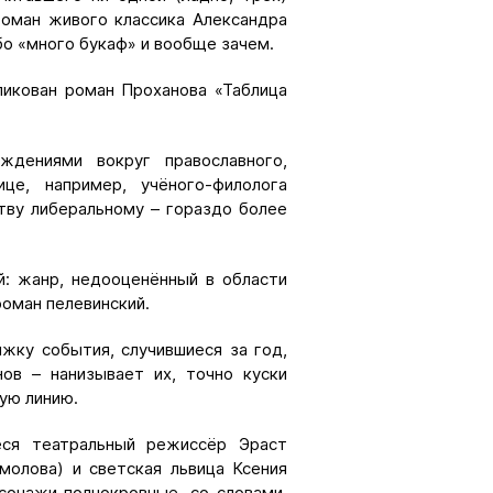
роман живого классика Александра
бо «много букаф» и вообще зачем.
ликован роман Проханова «Таблица
дениями вокруг православного,
ице, например, учёного-филолога
тву либеральному – гораздо более
й: жанр, недооценённый в области
роман пелевинский.
жку события, случившиеся за год,
ов – нанизывает их, точно куски
ую линию.
еся театральный режиссёр Эраст
молова) и светская львица Ксения
рсонажи полнокровные, со словами,