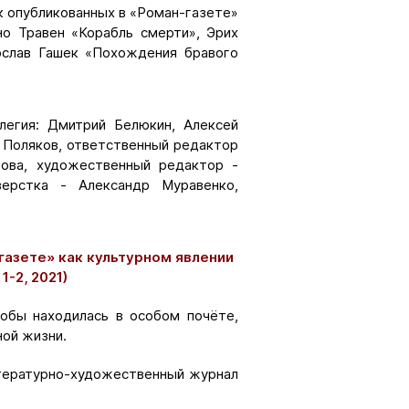
к опубликованных в «Роман-газете»
но Травен «Корабль смерти», Эрих
ослав Гашек «Похождения бравого
ллегия: Дмитрий Белюкин, Алексей
 Поляков, ответственный редактор
рова, художественный редактор -
верстка - Александр Муравенко,
газете» как культурном явлении
-2, 2021)
тобы находилась в особом почёте,
ной жизни.
итературно-художественный журнал