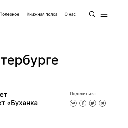
Полезное
Книжная полка
О нас
етербурге
дет
Поделиться:
кт «Буханка