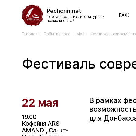
Pechorin.net
РАЖ
Портал больших литературных
возможностей
Главная
События года
Май
Фестиваль современно
Фестиваль совр
22 мая
В рамках фес
возможность
19.00
для Донбасса
Кофейня ARS
AMANDI, Санкт-