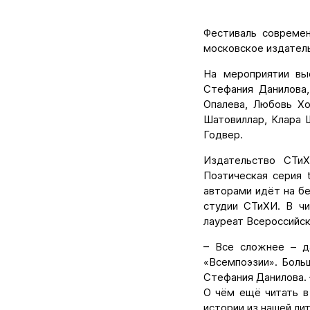
Фестиваль совреме
московское издатель
На мероприятии вы
Стефания Данилова,
Опалева, Любовь Хо
Шатовиллар, Клара 
Годвер.
Издательство СТиХ
Поэтическая серия 
авторами идёт на бе
студии СТиХИ. В чи
лауреат Всероссийск
– Все сложнее – д
«Всемпоэзии». Боль
Стефания Данилова. 
О чём ещё читать в
истории из нашей ли