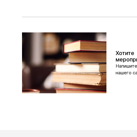
Хотите
меропри
Напишит
нашего са