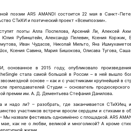
нной поэзии ARS AMANDI состоится 22 мая в Санкт-Петер
ство СТиХИ и поэтический проект «Всемпоэзии».
ступят поэты Алла Поспелова, Арсений Ли, Алексей Ахма
 Юлия Рубинштейн, Александр Пелевин, Ксения Коржик, 
мутова, Иван Чудасов, Николай Мильто, Яна Ишмухаметов
Шох, Ксения Савина, Мария Бишокова, Олисава Тугова, Саша
И, основанное в 2015 году, опубликовало произведени
theSingle стала самой большой в России – в ней вышло бол
звозмездной основе – как и с участниками крупнейшей в с
сле преподавателей Студии – основатель продюсерского
ой премии им. А. Д. Дементьева Стефания Данилова.
а и надо ли? – разобрать, где заканчивается СТиХИец и
шинство участников встречи вросли сердцем и стихами в об
– Мы назвали фестиваль одноимённо с площадкой. ARS AMAN
 мае, как не о любви, великой и многоликой? А кроме стих
тературной жизни.