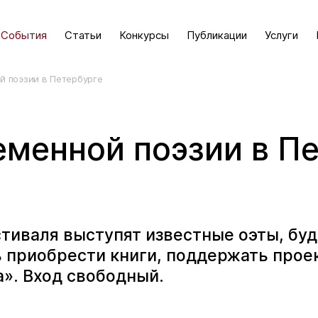
События
Статьи
Конкурсы
Публикации
Услуги
й поэзии в Петербурге
еменной поэзии в П
тиваля выступят известные оэты, бу
 приобрести книги, поддержать прое
». Вход свободный.