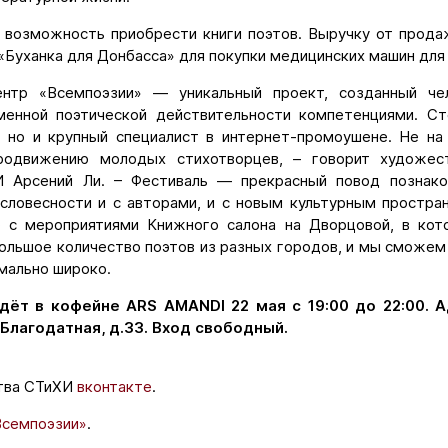
 возможность приобрести книги поэтов. Выручку от прод
«Буханка для Донбасса» для покупки медицинских машин для
нтр «Всемпоэзии» — уникальный проект, созданный че
менной поэтической действительности компетенциями. Ст
, но и крупный специалист в интернет-промоушене. Не на 
родвижению молодых стихотворцев, – говорит художес
И Арсений Ли. – Фестиваль — прекрасный повод познако
словесности и с авторами, и с новым культурным простра
о с мероприятиями Книжного салона на Дворцовой, в ко
ольшое количество поэтов из разных городов, и мы сможем
мально широко.
ёт в кофейне ARS AMANDI 22 мая с 19:00 до 22:00. А
. Благодатная, д.33. Вход свободный.
тва СТиХИ
вконтакте
.
Всемпоэзии»
.