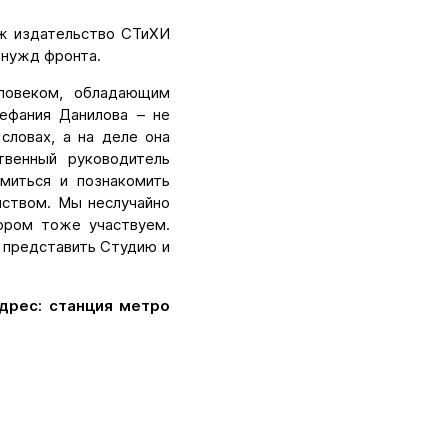
аж издательство СТиХИ
 нужд фронта.
ловеком, обладающим
ефания Данилова – не
словах, а на деле она
твенный руководитель
миться и познакомить
нством. Мы неслучайно
тором тоже участвуем.
 представить Студию и
дрес: станция метро