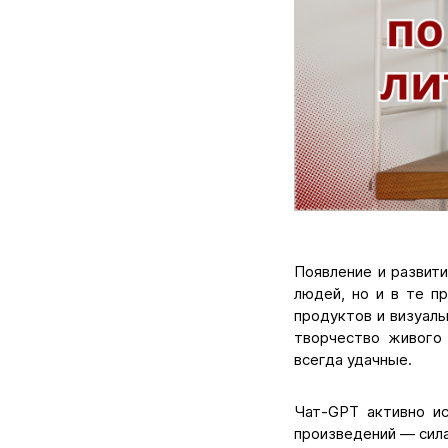
Появление и развит
людей, но и в те п
продуктов и визуал
творчество живого 
всегда удачные.
Чат-GPT активно ис
произведений — сила