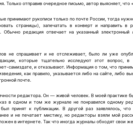
ия. Только отправив очередное письмо, автор выясняет, что 
ые принимают рукописи только по почте России, тогда нужн
овать страницы), запечатать в конверт и направить в 
). Обычно редакция отвечает на указанный электронный 
лов не спрашивает и не отслеживает, было ли уже опубл
дакции, которые тщательно исследуют этот вопрос, в
ет-самиздате, и отказывают. Информация о том, что прини
зведения, как правило, указывается либо на сайте, либо вы
ронной почте.
ичности редактора. Он — живой человек. В моей практике бы
каз в одном и том же журнале не понравился одному ред
 был принят к публикации. В другой раз заявлялось, чт
анее и не печатает мистику, но редакторы взяли мой расск
ожен в интернете. Так что иногда журналы обходят свои же