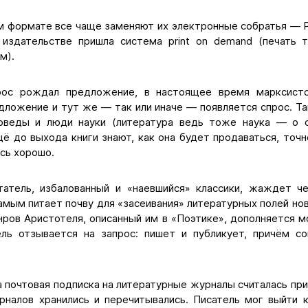
 формате все чаще заменяют их электронные собратья — P
издательстве пришла система print on demand (печать 
м).
рос рождал предложение, в настоящее время марксист
дложение и тут же — так или иначе — появляется спрос. Т
воведы и люди науки (литература ведь тоже наука — о с
ё до выхода книги знают, как она будет продаваться, точне
сь хорошо.
атель, избалованный и «наевшийся» классики, жаждет ч
амым питает почву для «засеивания» литературных полей н
нров Аристотеля, описанный им в «Поэтике», дополняется 
ль отзывается на запрос: пишет и публикует, причём с
 почтовая подписка на литературные журналы считалась пр
рналов хранились и перечитывались. Писатель мог выйти 