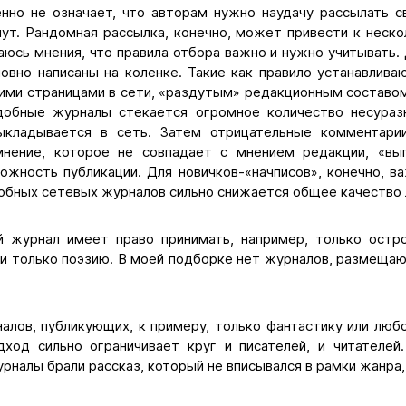
нно не означает, что авторам нужно наудачу рассылать с
мут. Рандомная рассылка, конечно, может привести к неско
юсь мнения, что правила отбора важно и нужно учитывать.
ловно написаны на коленке. Такие как правило устанавлив
ими страницами в сети, «раздутым» редакционным составо
добные журналы стекается огромное количество несуразн
ыкладывается в сеть. Затем отрицательные комментари
мнение, которое не совпадает с мнением редакции, «вып
ожность публикации. Для новичков-«начписов», конечно, ва
добных сетевых журналов сильно снижается общее качество 
й журнал имеет право принимать, например, только остр
ли только поэзию. В моей подборке нет журналов, размещаю
алов, публикующих, к примеру, только фантастику или люб
дход сильно ограничивает круг и писателей, и читателей.
рналы брали рассказ, который не вписывался в рамки жанра, 