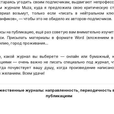
стараясь угодить своим подписчикам, выдвигают непрофесс
м журнале Muza, куда я предложила свою критическую с
териал возьмут, только если «писать в нейтральном к
анфиков», — чтобы это не обидело их авторов-подписчиков.
сы на публикацию, ещё раз советую вам внимательно изучит
си. Присылать материалы в формате Word (вложением в 
илию, город проживания...
о, какой журнал вы выберете — онлайн или бумажный, н
циями — очень важно не писать специально
под журнал
, 
гда почувствует вашу душу, когда произведение написано
 желанием. Всем удачи!
ественные журналы: направленность, периодичность в
публикациям