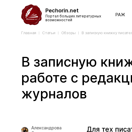
Pechorin.net
РАЖ
Портал больших литературных
возможностей
Главная
Статьи
Обзоры
В записную книжку писате
В записную книж
работе с редак
журналов
Александрова
Для тех писа