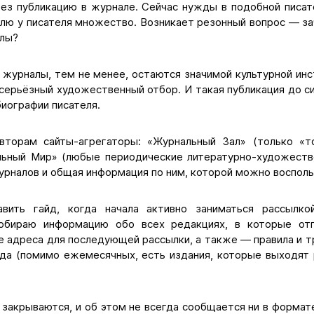
ез публикацию в журнале. Сейчас нужды в подобной писат
телю у писателя множество. Возникает резонный вопрос — 
алы?
 журналы, тем не менее, остаются значимой культурной ин
серьёзный художественный отбор. И такая публикация до с
биографии писателя.
вторам сайты-агрегаторы: «Журнальный Зал» (только «т
ьный Мир» (любые периодические литературно-художеств
рналов и общая информация по ним, которой можно восполь
вить гайд, когда начала активно заниматься рассылко
собираю информацию обо всех редакциях, в которые отп
 адреса для последующей рассылки, а также — правила и т
да (помимо ежемесячных, есть издания, которые выходят р
закрываются, и об этом не всегда сообщается ни в формате