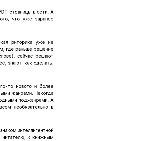
DF-страницы в сети. А
того, что уже заранее
ская риторика уже не
ам, где раньше решение
лове), сейчас решают
е, знают, как сделать,
его-то нового и более
овыми жанрами. Некогда
модными поджанрами. А
овсем необязательно в
изнаком интеллигентной
к читателю, к книжным