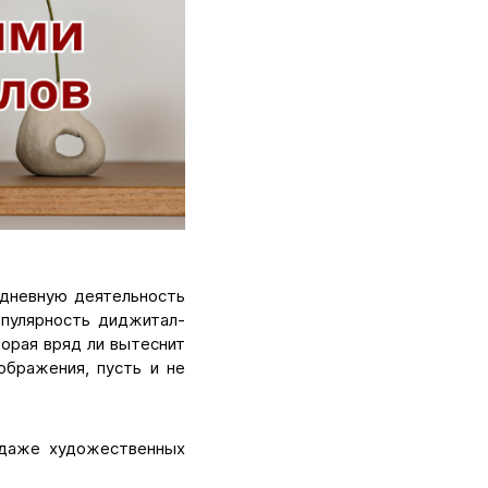
едневную деятельность
опулярность диджитал-
орая вряд ли вытеснит
ображения, пусть и не
и даже художественных