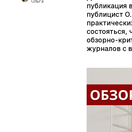
Ольга
публикация в
публицист О
практически
состояться, 
обзорно-кри
журналов с 