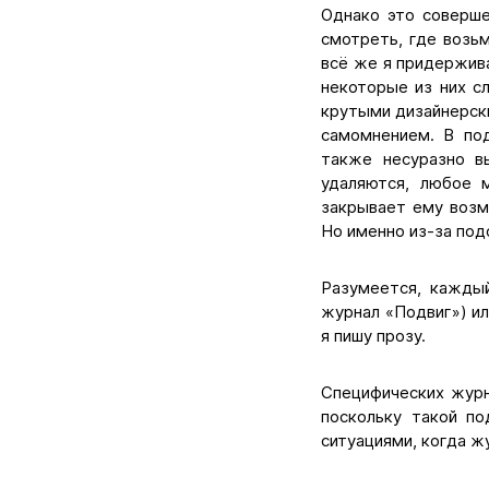
Однако это соверше
смотреть, где возь
всё же я придержива
некоторые из них с
крутыми дизайнерск
самомнением. В по
также несуразно в
удаляются, любое 
закрывает ему возм
Но именно из-за по
Разумеется, кажды
журнал «Подвиг») и
я пишу прозу.
Специфических журн
поскольку такой по
ситуациями, когда жу