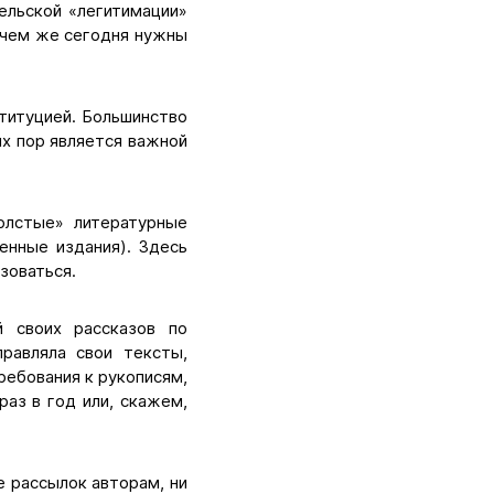
ельской «легитимации»
зачем же сегодня нужны
ституцией. Большинство
их пор является важной
олстые» литературные
енные издания). Здесь
зоваться.
й своих рассказов по
равляла свои тексты,
ребования к рукописям,
аз в год или, скажем,
 рассылок авторам, ни