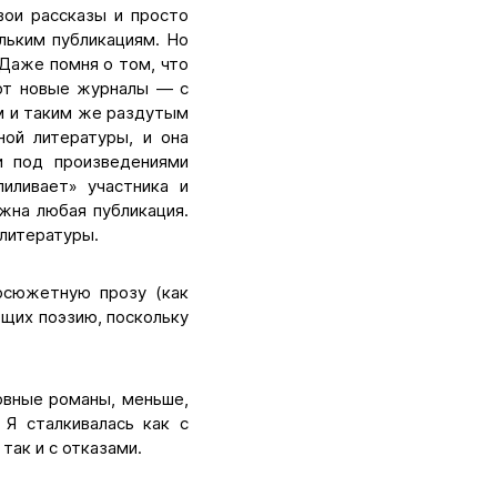
вои рассказы и просто
льким публикациям. Но
 Даже помня о том, что
ают новые журналы — с
м и таким же раздутым
ой литературы, и она
и под произведениями
иливает» участника и
жна любая публикация.
литературы.
осюжетную прозу (как
щих поэзию, поскольку
овные романы, меньше,
 Я сталкивалась как с
так и с отказами.