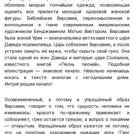
облепила мокрая тончайшая одежда, позволяющая
оценить все прелести молодой здоровой женской
фигуры. Библейская Вирсавия, переосмысленная и
воплощенная в глине современным американским
художником Бенджамином Мэтью Виктором. Вирсавия
была женой Урии — военачальника ветхозаветного царя
Давида-псалмопевца. Царь соблазнил Вирсавию, а после
устроил смерть её мужа, чтобы скрыть свой грех. Она
стала одной из жен Давида и матерью царя Соломона,
известного книгой «Песнь песней». Подобная
иллюстрация — знаковое начало. Невольно начинаешь
искать в тексте аналогии с сегодняшним днём.
Интригующее начало!
Осовремененный, а потому и упрощённый образ
Вирсавии, говорит о том, что сущность человека не
изменилась: красота по-прежнему привлекает и
соблазняет, грех остаётся грехом, а вопрос о покаянии
— открытым. Упрощённым образ кажется не потому,
что на полотнах художников ушедших эпох (Ганс