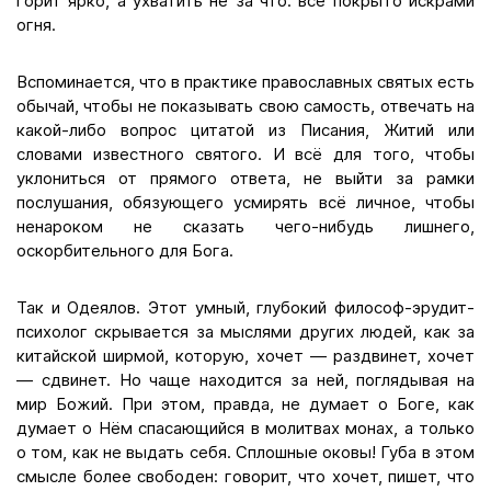
горит ярко, а ухватить не за что: всё покрыто искрами
огня.
Вспоминается, что в практике православных святых есть
обычай, чтобы не показывать свою самость, отвечать на
какой-либо вопрос цитатой из Писания, Житий или
словами известного святого. И всё для того, чтобы
уклониться от прямого ответа, не выйти за рамки
послушания, обязующего усмирять всё личное, чтобы
ненароком не сказать чего-нибудь лишнего,
оскорбительного для Бога.
Так и Одеялов. Этот умный, глубокий философ-эрудит-
психолог скрывается за мыслями других людей, как за
китайской ширмой, которую, хочет — раздвинет, хочет
— сдвинет. Но чаще находится за ней, поглядывая на
мир Божий. При этом, правда, не думает о Боге, как
думает о Нём спасающийся в молитвах монах, а только
о том, как не выдать себя. Сплошные оковы! Губа в этом
смысле более свободен: говорит, что хочет, пишет, что