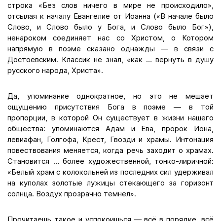
строка «Без слов ничего в мире не происходило»,
отсылая к началу Евангелие от Иоанна («В начале было
Слово, и Слово было у Бога, и Слово было Бог»),
ненароком соединяет нас со Христом, о Котором
напрямую в поэме сказано однажды — в связи с
Достоевским. Классик не знал, «как … вернуть в душу
русского народа, Христа».
Да, упоминание однократное, но это не мешает
ощущению присутствия Бога в поэме — в той
пропорции, в которой Он существует в жизни нашего
общества: упоминаются Адам и Ева, пророк Иона,
левиафан, Голгофа, Крест, Гвозди и храмы. Интонация
повествования меняется, когда речь заходит о храмах.
Становится … более художественной, тонко-лиричной:
«Белый храм с колокольней из последних сил удерживал
на куполах золотые лужицы стекающего за горизонт
солнца. Воздух прозрачно темнел».
Прочитаешь такое и успокоишься — всё в порядке, всё