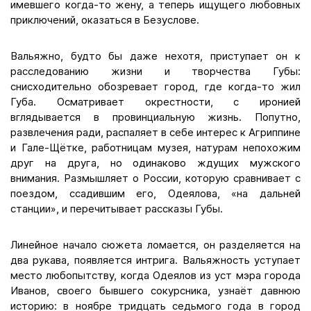
имевшего когда-то жену, а теперь ищущего любовных
приключений, оказаться в Безуслове.
Вальяжно, будто бы даже нехотя, приступает он к
расследованию жизни и творчества Губы:
снисходительно обозревает город, где когда-то жил
Губа. Осматривает окрестности, с иронией
вглядывается в провинциальную жизнь. Попутно,
развлечения ради, распаляет в себе интерес к Агриппине
и Гале-Щётке, работницам музея, натурам непохожим
друг на друга, но одинаково ждущих мужского
внимания. Размышляет о России, которую сравнивает с
поездом, ссадившим его, Одеялова, «на дальней
станции», и перечитывает рассказы Губы.
Линейное начало сюжета ломается, он разделяется на
два рукава, появляется интрига. Вальяжность уступает
место любопытству, когда Одеялов из уст мэра города
Иванов, своего бывшего сокурсника, узнаёт давнюю
историю: в ноябре тридцать седьмого года в город