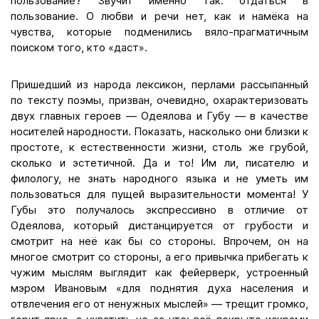
пользование? Звучит именно так: отдаться в
пользование. О любви и речи нет, как и намёка на
чувства, которые подменились вяло-прагматичным
поиском того, кто «даст».
Пришедший из народа лексикон, перлами рассыпанный
по тексту поэмы, призван, очевидно, охарактеризовать
двух главных героев — Одеялова и Губу — в качестве
носителей народности. Показать, насколько они близки к
простоте, к естественности жизни, столь же грубой,
сколько и эстетичной. Да и то! Им ли, писателю и
филологу, не знать народного языка и не уметь им
пользоваться для пущей выразительности момента! У
Губы это получалось экспрессивно в отличие от
Одеялова, который дистанцируется от грубости и
смотрит на неё как бы со стороны. Впрочем, он на
многое смотрит со стороны, а его привычка прибегать к
чужим мыслям выглядит как фейерверк, устроенный
мэром Ивановым «для поднятия духа населения и
отвлечения его от ненужных мыслей» — трещит громко,