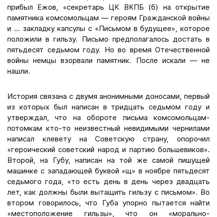
прибыл Ежов, «секретарь ЦК ВКПБ (б) на открытие
памятника комсомольцам — героям Гражданской войны
и … закладку капсулы с «Письмом в будущее», которое
положили в гильзу. Письмо предполагалось достать в
пятьдесят седьмом году. Но во время Отечественной
войны немцы взорвали памятник. После искали — не
нашли.
История связана с двумя анонимными доносами, первый
из которых был написан в тридцать седьмом году и
утверждал, что на обороте письма комсомольцам-
потомкам кто-то неизвестный невидимыми чернилами
написал клевету на Советскую страну, опорочил
«героический советский народ и партию большевиков».
Второй, на Губу, написан на той же самой пишущей
машинке с западающей буквой «щ» в ноябре пятьдесят
седьмого года, «то есть день в день через двадцать
лет, как должны были вытащить гильзу с письмом». Во
втором говорилось, что Губа упорно пытается найти
«местоположение гильзы», что он «морально-