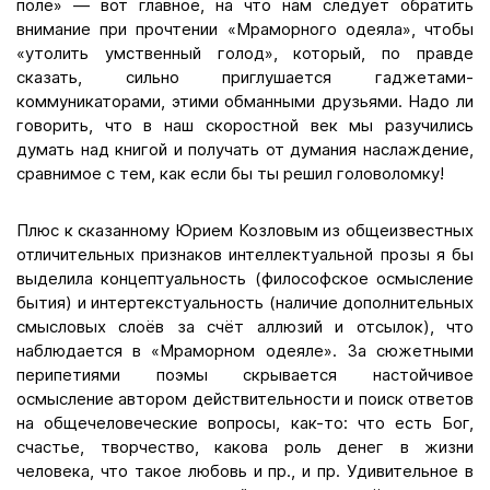
поле» — вот главное, на что нам следует обратить
внимание при прочтении «Мраморного одеяла», чтобы
«утолить умственный голод», который, по правде
сказать, сильно приглушается гаджетами-
коммуникаторами, этими обманными друзьями. Надо ли
говорить, что в наш скоростной век мы разучились
думать над книгой и получать от думания наслаждение,
сравнимое с тем, как если бы ты решил головоломку!
Плюс к сказанному Юрием Козловым из общеизвестных
отличительных признаков интеллектуальной прозы я бы
выделила концептуальность (философское осмысление
бытия) и интертекстуальность (наличие дополнительных
смысловых слоёв за счёт аллюзий и отсылок), что
наблюдается в «Мраморном одеяле». За сюжетными
перипетиями поэмы скрывается настойчивое
осмысление автором действительности и поиск ответов
на общечеловеческие вопросы, как-то: что есть Бог,
счастье, творчество, какова роль денег в жизни
человека, что такое любовь и пр., и пр. Удивительное в