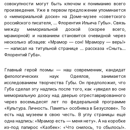
совокупности могут быть ключом к пониманию всего
произведения. Уже в первом предложении упоминается
о «мемориальной доске» на Доме-музее «советского
российского писателя, … Флорентия Ильича Губы». Связь
между мемориальной доской (скорее всего,
мраморной) и названием становится очевидной через
несколько абзацев: «Мрамор — сон! Мрамору — верь!»
— написал на титульной странице … рассказа «Сныть…
Флорентий Губа».
Главный герой поэмы — наш современник, кандидат
филологических наук Одеялов, занимается
исследованием творчества Губы. Он предположил, что
Губа сделал эту надпись после того, как «увидел во сне
мемориальную доску над дверью отреставрированного
через восемьдесят лет по федеральной программе
«Культура. Личность. Память» особняка в Безуслове». То
есть над музеем в свою честь. В углу страницы ещё
одна надпись: «Мрамор есть — меня нету». А на коробке
из-под папирос «Казбек»: «Что снилось, то сбылось!».