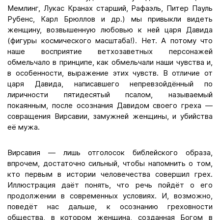
Мемлинг, Лукас Кранах старший, Рафаэль, Питер Пауль
Рубенс, Карл Брюллов и др.) мы привыкли видеть
женщину, возвышенную любовью к ней царя Давида
(фигуры космического масштаба!). Нет. А потому что
наше восприятие ветхозаветных персонажей
обмельчало в принципе, как обмельчали наши чувства и,
в особенности, выражение этих чувств. В отличие от
царя Давида, написавшего непревзойдённый по
лиричности пятидесятый псалом, называемый
покаянным, после осознания Давидом своего греха —
совращения Вирсавии, замужней женщины, и убийства
её мужа.
Вирсавия — лишь отголосок библейского образа,
впрочем, достаточно сильный, чтобы напомнить о том,
кто первым в истории человечества совершил грех.
Иллюстрация даёт понять, что речь пойдёт о его
продолжении в современных условиях. И, возможно,
поведёт нас дальше, к осознанию греховности
общества, в котором женщина, созданная Богом в