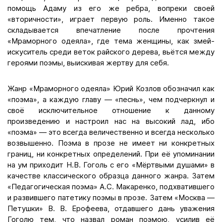
помощь Адаму из его же ребра, вопреки своей
«вторичности», играет первую роль. Именно такое
складывается впечатление после прочтения
«Мраморного одеяла», где тема женщины, как змей-
искуситель среди веток райского дерева, вьётся между
героями поэмы, выискивая жертву для себя.
Жанр «Мраморного одеяла» Юрий Козлов обозначил как
«поэма», а каждую главу — «песнь», чем подчеркнул и
своё исключительное отношение к данному
произведению и настроил нас на высокий лад, ибо
«поэма» — это всегда величественно и всегда несколько
возвышенно. Поэма в прозе не имеет ни конкретных
границ, ни конкретных определений. При её упоминании
на ум приходит Н.В. Гоголь с его «Мёртвыми душами» в
качестве классического образца данного жанра. Затем
«Педагогическая поэма» А.С. Макаренко, подхватившего
и развившего патетику поэмы в прозе. Затем «Москва —
Петушки» В. В. Ерофеева, отдавшего дань уважения
Гоголю тем, что назвал роман поэмою, усилив её