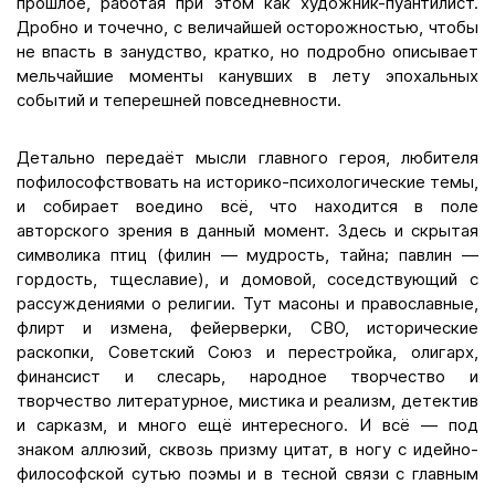
прошлое, работая при этом как художник-пуантилист.
Дробно и точечно, с величайшей осторожностью, чтобы
не впасть в занудство, кратко, но подробно описывает
мельчайшие моменты канувших в лету эпохальных
событий и теперешней повседневности.
Детально передаёт мысли главного героя, любителя
пофилософствовать на историко-психологические темы,
и собирает воедино всё, что находится в поле
авторского зрения в данный момент. Здесь и скрытая
символика птиц (филин — мудрость, тайна; павлин —
гордость, тщеславие), и домовой, соседствующий с
рассуждениями о религии. Тут масоны и православные,
флирт и измена, фейерверки, СВО, исторические
раскопки, Советский Союз и перестройка, олигарх,
финансист и слесарь, народное творчество и
творчество литературное, мистика и реализм, детектив
и сарказм, и много ещё интересного. И всё — под
знаком аллюзий, сквозь призму цитат, в ногу с идейно-
философской сутью поэмы и в тесной связи с главным