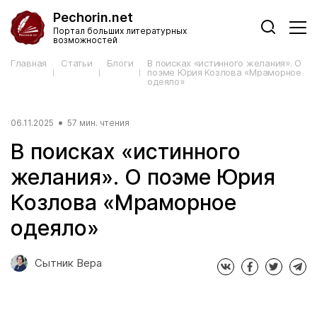
Pechorin.net
Портал больших литературных
возможностей
Главная
Статьи
Блоги
В поисках «истинного желания». О
поэме Юрия Козлова «Мраморное
одеяло»
06.11.2025
57 мин. чтения
В поисках «истинного
желания». О поэме Юрия
Козлова «Мраморное
одеяло»
Сытник Вера