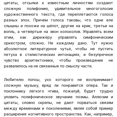
цитаты, отсылки к известным личностям создают
сложную полифонию, удивительное многоголосие
художественного текста, где переплетаются голоса
разных эпох. Причём голоса таковы, что одни еле
слышны и похожи на шёпот, другие на крик, третьи на
вопль, а четвёртые на звон колоколов. Управлять всем
этим, как дирижёру управлять симфоническим
оркестром, сложно. Не каждому дано. Тут нужно
абсолютное литературное чутьё, чтобы не пустить
петуха в стилистических интонациях, и безупречное
чувство архитектоники, чтобы произведение не
развалилось на не связанные по смыслу части.
Любителю попсы, ухо которого не воспринимает
сложную музыку, вряд ли понравится опера. Так и
поклоннику лёгкого чтива, пожалуй, будет трудно
уловить полифоническое звучание поэмы. Аллюзии и
цитаты, словно скрепы, не дают порваться связям
между временами и поколениями, являя собой пример
расширения когнитивного пространства. Как, например,