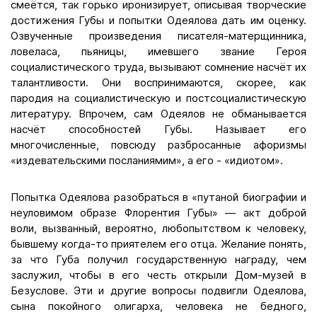
смеётся, так горько иронизирует, описывая творческие
достижения Губы и попытки Одеялова дать им оценку.
Озвученные произведения писателя-матерщинника,
ловеласа, пьяницы, имевшего звание Героя
социалистического труда, вызывают сомнение насчёт их
талантливости. Они воспринимаются, скорее, как
пародия на социалистическую и постсоциалистическую
литературу. Впрочем, сам Одеялов не обманывается
насчёт способностей Губы. Называет его
многочисленные, повсюду разбросанные афоризмы
«издевательскими посланиямим», а его - «идиотом».
Попытка Одеялова разобраться в «путаной биографии и
неуловимом образе Флорентия Губы» — акт доброй
воли, вызванный, вероятно, любопытством к человеку,
бывшему когда-то приятелем его отца. Желание понять,
за что Губа получил государственную награду, чем
заслужил, чтобы в его честь открыли Дом-музей в
Безуслове. Эти и другие вопросы подвигли Одеялова,
сына покойного олигарха, человека не бедного,