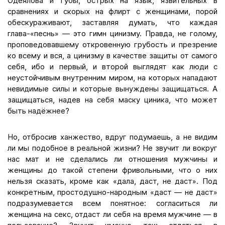
Одеялова и Губы, острых на язык, язвительных в
сравнениях и скорых на флирт с женщинами, порой
обескураживают, заставляя думать, что каждая
глава-«песнь» — это гимн цинизму. Правда, не голому,
проповедовавшему откровенную грубость и презрение
ко всему и вся, а цинизму в качестве защиты от самого
себя, ибо и первый, и второй выглядят как люди с
неустойчивым внутренним миром, на которых нападают
невидимые силы и которые вынуждены защищаться. А
защищаться, надев на себя маску циника, что может
быть надёжнее?
Но, отбросив ханжество, вдруг подумаешь, а не видим
ли мы подобное в реальной жизни? Не звучит ли вокруг
нас мат и не сделались ли отношения мужчины и
женщины до такой степени фривольными, что о них
нельзя сказать, кроме как «дала, даст, не даст». Под
конкретным, простодушно-народным «даст — не даст»
подразумевается всем понятное: согласиться ли
женщина на секс, отдаст ли себя на время мужчине — в