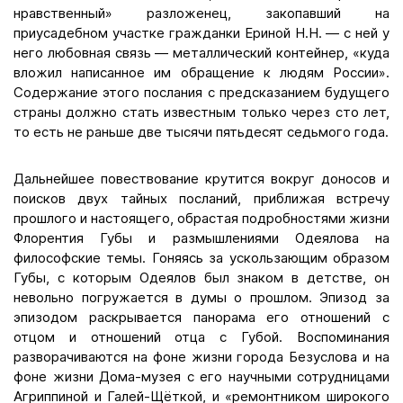
нравственный» разложенец, закопавший на
приусадебном участке гражданки Ериной Н.Н. — с ней у
него любовная связь — металлический контейнер, «куда
вложил написанное им обращение к людям России».
Содержание этого послания с предсказанием будущего
страны должно стать известным только через сто лет,
то есть не раньше две тысячи пятьдесят седьмого года.
Дальнейшее повествование крутится вокруг доносов и
поисков двух тайных посланий, приближая встречу
прошлого и настоящего, обрастая подробностями жизни
Флорентия Губы и размышлениями Одеялова на
философские темы. Гоняясь за ускользающим образом
Губы, с которым Одеялов был знаком в детстве, он
невольно погружается в думы о прошлом. Эпизод за
эпизодом раскрывается панорама его отношений с
отцом и отношений отца с Губой. Воспоминания
разворачиваются на фоне жизни города Безуслова и на
фоне жизни Дома-музея с его научными сотрудницами
Агриппиной и Галей-Щёткой, и «ремонтником широкого