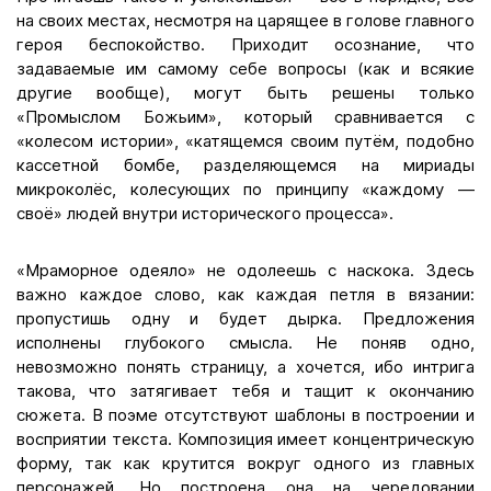
на своих местах, несмотря на царящее в голове главного
героя беспокойство. Приходит осознание, что
задаваемые им самому себе вопросы (как и всякие
другие вообще), могут быть решены только
«Промыслом Божьим», который сравнивается с
«колесом истории», «катящемся своим путём, подобно
кассетной бомбе, разделяющемся на мириады
микроколёс, колесующих по принципу «каждому —
своё» людей внутри исторического процесса».
«Мраморное одеяло» не одолеешь с наскока. Здесь
важно каждое слово, как каждая петля в вязании:
пропустишь одну и будет дырка. Предложения
исполнены глубокого смысла. Не поняв одно,
невозможно понять страницу, а хочется, ибо интрига
такова, что затягивает тебя и тащит к окончанию
сюжета. В поэме отсутствуют шаблоны в построении и
восприятии текста. Композиция имеет концентрическую
форму, так как крутится вокруг одного из главных
персонажей. Но построена она на чередовании