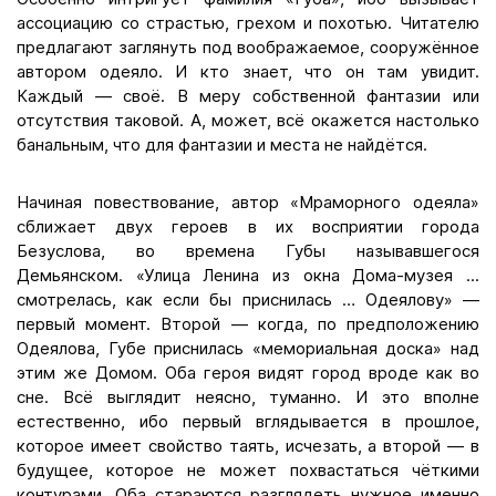
ассоциацию со страстью, грехом и похотью. Читателю
предлагают заглянуть под воображаемое, сооружённое
автором одеяло. И кто знает, что он там увидит.
Каждый — своё. В меру собственной фантазии или
отсутствия таковой. А, может, всё окажется настолько
банальным, что для фантазии и места не найдётся.
Начиная повествование, автор «Мраморного одеяла»
сближает двух героев в их восприятии города
Безуслова, во времена Губы называвшегося
Демьянском. «Улица Ленина из окна Дома-музея ...
смотрелась, как если бы приснилась … Одеялову» —
первый момент. Второй — когда, по предположению
Одеялова, Губе приснилась «мемориальная доска» над
этим же Домом. Оба героя видят город вроде как во
сне. Всё выглядит неясно, туманно. И это вполне
естественно, ибо первый вглядывается в прошлое,
которое имеет свойство таять, исчезать, а второй — в
будущее, которое не может похвастаться чёткими
контурами. Оба стараются разглядеть нужное именно