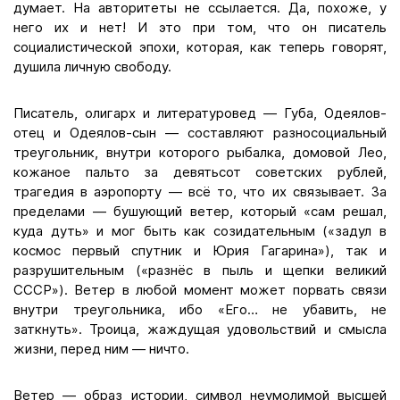
думает. На авторитеты не ссылается. Да, похоже, у
него их и нет! И это при том, что он писатель
социалистической эпохи, которая, как теперь говорят,
душила личную свободу.
Писатель, олигарх и литературовед — Губа, Одеялов-
отец и Одеялов-сын — составляют разносоциальный
треугольник, внутри которого рыбалка, домовой Лео,
кожаное пальто за девятьсот советских рублей,
трагедия в аэропорту — всё то, что их связывает. За
пределами — бушующий ветер, который «сам решал,
куда дуть» и мог быть как созидательным («задул в
космос первый спутник и Юрия Гагарина»), так и
разрушительным («разнёс в пыль и щепки великий
СССР»). Ветер в любой момент может порвать связи
внутри треугольника, ибо «Его… не убавить, не
заткнуть». Троица, жаждущая удовольствий и смысла
жизни, перед ним — ничто.
Ветер — образ истории, символ неумолимой высшей