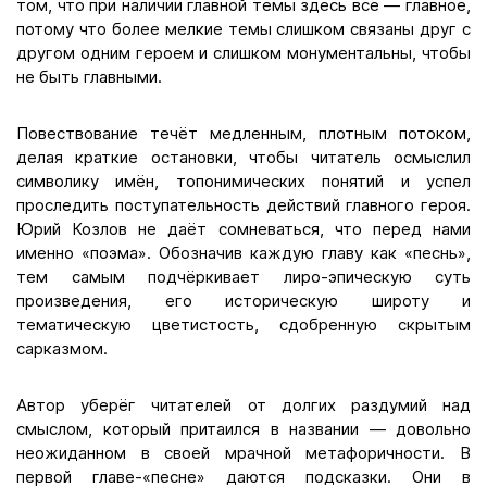
том, что при наличии главной темы здесь всё — главное,
потому что более мелкие темы слишком связаны друг с
другом одним героем и слишком монументальны, чтобы
не быть главными.
Повествование течёт медленным, плотным потоком,
делая краткие остановки, чтобы читатель осмыслил
символику имён, топонимических понятий и успел
проследить поступательность действий главного героя.
Юрий Козлов не даёт сомневаться, что перед нами
именно «поэма». Обозначив каждую главу как «песнь»,
тем самым подчёркивает лиро-эпическую суть
произведения, его историческую широту и
тематическую цветистость, сдобренную скрытым
сарказмом.
Автор уберёг читателей от долгих раздумий над
смыслом, который притаился в названии — довольно
неожиданном в своей мрачной метафоричности. В
первой главе-«песне» даются подсказки. Они в