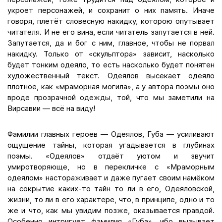
укроет персонажей, и сохранит о них память. Иначе
говоря, плетёт словесную накидку, которою опутывает
читателя. И не его вина, если читатель запутается в ней.
Запутается, да и бог с ним, главное, чтобы не порвал
накидку. Только от «скульптора» зависит, насколько
будет тонким одеяло, то есть насколько будет понятен
художественный текст. Одеялов высекает одеяло
плотное, как «мраморная могила», а у автора поэмы оно
вроде прозрачной одежды, той, что мы заметили на
Вирсавии — всё на виду!
Фамилии главных героев — Одеялов, Губа — усиливают
ощущение тайны, которая угадывается в глубинах
поэмы. «Одеялов» отдаёт уютом и звучит
умиротворяюще, но в перекличке с «Мраморным
одеялом» настораживает и даже пугает своим намёком
на сокрытие каких-то тайн то ли в его, Одеяловской,
жизни, то ли в его характере, что, в принципе, одно и то
же и что, как мы увидим позже, оказывается правдой.
Особенно интригует фамилия «Губа», ибо вызывает