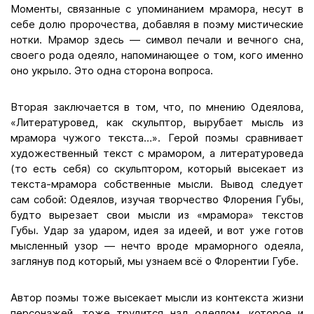
Моменты, связанные с упоминанием мрамора, несут в
себе долю пророчества, добавляя в поэму мистические
нотки. Мрамор здесь — символ печали и вечного сна,
своего рода одеяло, напоминающее о том, кого именно
оно укрыло. Это одна сторона вопроса.
Вторая заключается в том, что, по мнению Одеялова,
«Литературовед, как скульптор, вырубает мысль из
мрамора чужого текста…». Герой поэмы сравнивает
художественный текст с мрамором, а литературоведа
(то есть себя) со скульптором, который высекает из
текста-мрамора собственные мысли. Вывод следует
сам собой: Одеялов, изучая творчество Флорения Губы,
будто вырезает свои мысли из «мрамора» текстов
Губы. Удар за ударом, идея за идеей, и вот уже готов
мысленный узор — нечто вроде мраморного одеяла,
заглянув под который, мы узнаем всё о Флорентии Губе.
Автор поэмы тоже высекает мысли из контекста жизни
персонажей, тоже трудится над одеялом, которое и