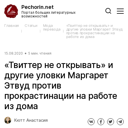
Pechorin.net
Портал больших литературных
возможностей
Главная
Статьи
Мода
«Твиттер не открывать» и
перевода
другие уловки Маргарет Этвуд
против прокрастинации на
работе из дома
15.08.2020
5 мин. чтения
«Твиттер не открывать» и
другие уловки Маргарет
Этвуд против
прокрастинации на работе
из дома
Кютт Анастасия