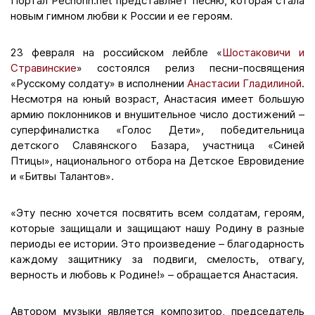
Портал Pechorin.net представляет песню, которая стала
новым гимном любви к России и ее героям.
23 февраля на российском лейбле «
Шостаковичи и
Стравинские
» состоялся релиз песни-посвящения
«Русскому солдату» в исполнении
Анастасии Гладилиной
.
Несмотря на юный возраст, Анастасия имеет большую
армию поклонников и внушительное число достижений –
суперфиналистка «Голос Дети», победительница
детского Славянского Базара, участница «Синей
Птицы», национального отбора на Детское Евровидение
и «Битвы Талантов».
«Эту песню хочется посвятить всем солдатам, героям,
которые защищали и защищают нашу Родину в разные
периоды ее истории. Это произведение – благодарность
каждому защитнику за подвиги, смелость, отвагу,
верность и любовь к Родине!» – обращается Анастасия.
Автором музыки является композитор, председатель