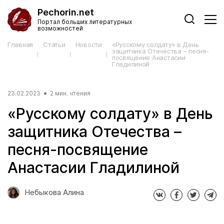
Pechorin.net
Портал больших литературных
возможностей
Главная
Статьи
Новости
«Русскому солдату» в День
защитника Отечества – песня-
посвящение Анастасии
Гладилиной
23.02.2023
2 мин. чтения
«Русскому солдату» в День
защитника Отечества –
песня-посвящение
Анастасии Гладилиной
Небыкова Алина