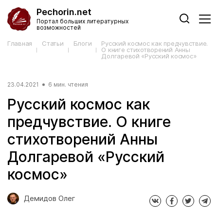
Pechorin.net
Портал больших литературных
возможностей
Главная
Статьи
Блоги
Русский космос как предчувствие.
О книге стихотворений Анны
Долгаревой «Русский космос»
23.04.2021
6 мин. чтения
Русский космос как
предчувствие. О книге
стихотворений Анны
Долгаревой «Русский
космос»
Демидов Олег