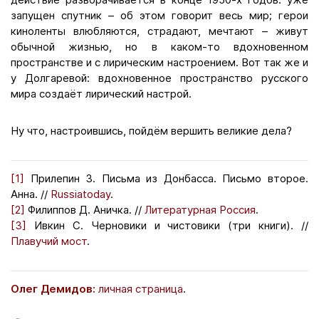
запущен спутник – об этом говорит весь мир; герои
киноленты влюбляются, страдают, мечтают – живут
обычной жизнью, но в каком-то вдохновенном
пространстве и с лирическим настроением. Вот так же и
у Долгаревой: вдохновенное пространство русского
мира создаёт лирический настрой.
Ну что, настроившись, пойдём вершить великие дела?
[1]
Прилепин З. Письма из Донбасса. Письмо второе.
Анна. //
Russiatoday
.
[2]
Филиппов Д. Аничка. //
Литературная Россия
.
[3]
Ивкин С. Черновики и чистовики (три книги). //
Плавучий мост
.
Олег Демидов:
личная страница
.