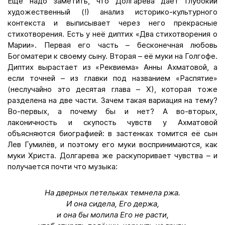
Ещё надо заметить, что Долгарева даёт глубокий
художественный (!) анализ историко-культурного
контекста и выписывает через него прекрасные
стихотворения. Есть у неё диптих «Два стихотворения о
Марии». Первая его часть – бесконечная любовь
Богоматери к своему сыну. Вторая – её муки на Голгофе.
Диптих вырастает из «Реквиема» Анны Ахматовой, а
если точней – из главки под названием «Распятие»
(неслучайно это десятая глава – Х), которая тоже
разделена на две части. Зачем такая вариация на тему?
Во-первых, а почему бы и нет? А во-вторых,
лаконичность и скупость чувств у Ахматовой
объясняются биографией: в застенках томится её сын
Лев Гумилёв, и поэтому его муки воспринимаются, как
муки Христа. Долгарева же раскупоривает чувства – и
получается почти что музыка:
На дверных петельках темнела ржа.
И она сидела, Его держа,
и она бы молила Его не расти,