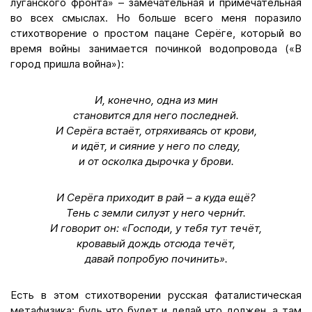
луганского фронта» – замечательная и примечательная
во всех смыслах. Но больше всего меня поразило
стихотворение о простом пацане Серёге, который во
время войны занимается починкой водопровода («В
город пришла война»):
И, конечно, одна из мин
становится для него последней.
И Серёга встаёт, отряхиваясь от крови,
и идёт, и сияние у него по следу,
и от осколка дырочка у брови.
И Серёга приходит в рай – а куда ещё?
Тень с земли силуэт у него черни́т.
И говорит он: «Господи, у тебя тут течёт,
кровавый дождь отсюда течёт,
давай попробую починить».
Есть в этом стихотворении русская фаталистическая
метафизика: будь что будет и делай что должен, а там