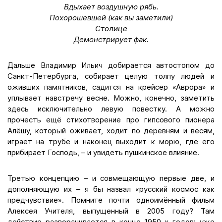
Вдыхает воздушную рябь.
Похорошевшей (как вы заметили)
Столице
Демонстрирует фак.
Дальше Владимир Ильич добирается автостопом до
Санкт-Петербурга, собирает целую толпу людей и
оживших памятников, садится на крейсер «Аврора» и
уплывает навстречу весне. Можно, конечно, заметить
здесь исключительно левую повестку. А можно
прочесть ещё стихотворение про гипсового пионера
Алёшу, который оживает, ходит по деревням и весям,
играет на трубе и наконец выходит к морю, где его
прибирает Господь, – и увидеть пушкинское влияние.
Третью концепцию – и совмещающую первые две, и
дополняющую их – я бы назвал «русский космос как
предчувствие». Помните почти одноимённый фильм
Алексея Учителя, выпущенный в 2005 году? Там
действие разворачивается в конце 1950-х годов: уже