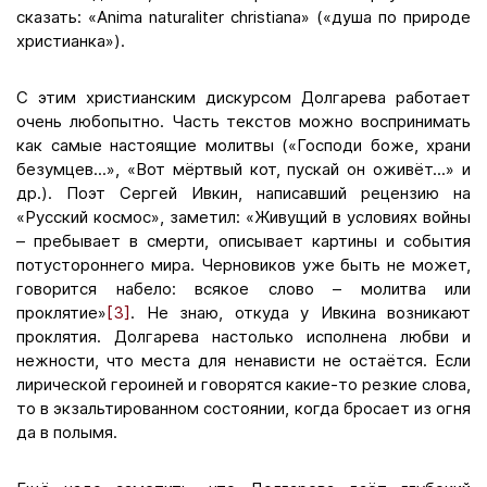
сказать: «Anima naturaliter christiana» («душа по природе
христианка»).
С этим христианским дискурсом Долгарева работает
очень любопытно. Часть текстов можно воспринимать
как самые настоящие молитвы («Господи боже, храни
безумцев...», «Вот мёртвый кот, пускай он оживёт...» и
др.). Поэт Сергей Ивкин, написавший рецензию на
«Русский космос», заметил: «Живущий в условиях войны
– пребывает в смерти, описывает картины и события
потустороннего мира. Черновиков уже быть не может,
говорится набело: всякое слово – молитва или
проклятие»
[3]
. Не знаю, откуда у Ивкина возникают
проклятия. Долгарева настолько исполнена любви и
нежности, что места для ненависти не остаётся. Если
лирической героиней и говорятся какие-то резкие слова,
то в экзальтированном состоянии, когда бросает из огня
да в полымя.