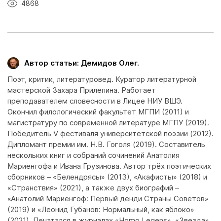
4868
Автор статьи: Демидов Олег.
Поэт, критик, литературовед. Куратор литературной
мастерской Захара Прилепина. Работает
преподавателем словесности в Лицее НИУ ВШЭ.
Окончил филологический факультет МГПИ (2011) и
магистратуру по современной литературе МГПУ (2019).
Победитель V фестиваля университетской поэзии (2012).
Дипломант премии им. Н.В. Гоголя (2019). Составитель
нескольких книг и собраний сочинений Анатолия
Мариенгофа и Ивана Грузинова. Автор трёх поэтических
сборников – «Белендрясы» (2013), «Акафисты» (2018) и
«Странствия» (2021), а также двух биографий –
«Анатолий Мариенгоф: Первый денди Страны Советов»
(2019) и «Леонид Губанов: Нормальный, как яблоко»
(2021). Печатался в журналах «Homo Legens», «Звезда»,