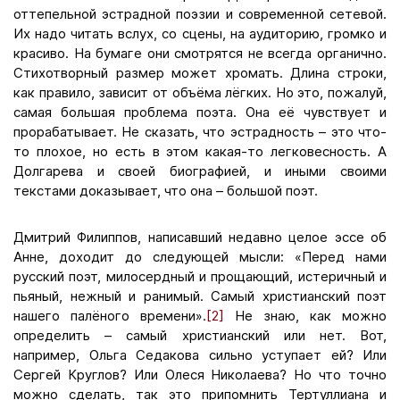
оттепельной эстрадной поэзии и современной сетевой.
Их надо читать вслух, со сцены, на аудиторию, громко и
красиво. На бумаге они смотрятся не всегда органично.
Стихотворный размер может хромать. Длина строки,
как правило, зависит от объёма лёгких. Но это, пожалуй,
самая большая проблема поэта. Она её чувствует и
прорабатывает. Не сказать, что эстрадность – это что-
то плохое, но есть в этом какая-то легковесность. А
Долгарева и своей биографией, и иными своими
текстами доказывает, что она – большой поэт.
Дмитрий Филиппов, написавший недавно целое эссе об
Анне, доходит до следующей мысли: «Перед нами
русский поэт, милосердный и прощающий, истеричный и
пьяный, нежный и ранимый. Самый христианский поэт
нашего палёного времени».
[2]
Не знаю, как можно
определить – самый христианский или нет. Вот,
например, Ольга Седакова сильно уступает ей? Или
Сергей Круглов? Или Олеся Николаева? Но что точно
можно сделать, так это припомнить Тертуллиана и