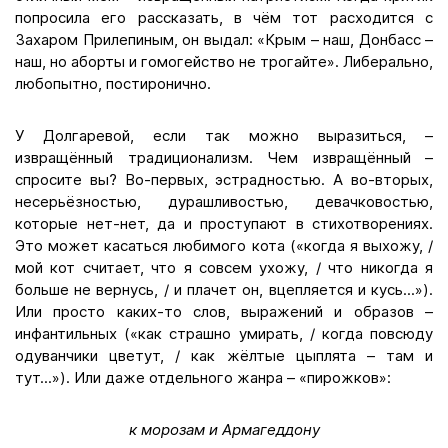
попросила его рассказать, в чём тот расходится с
Захаром Прилепиным, он выдал: «Крым – наш, Донбасс –
наш, но аборты и гомогейство не трогайте». Либерально,
любопытно, постиронично.
У Долгаревой, если так можно выразиться, –
извращённый традиционализм. Чем извращённый –
спросите вы? Во-первых, эстрадностью. А во-вторых,
несерьёзностью, дурашливостью, девачковостью,
которые нет-нет, да и проступают в стихотворениях.
Это может касаться любимого кота («когда я выхожу, /
мой кот считает, что я совсем ухожу, / что никогда я
больше не вернусь, / и плачет он, вцепляется и кусь...»).
Или просто каких-то слов, выражений и образов –
инфантильных («как страшно умирать, / когда повсюду
одуванчики цветут, / как жёлтые цыплята – там и
тут...»). Или даже отдельного жанра – «пирожков»:
к морозам и Армагеддону