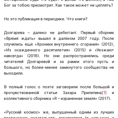
Бог за тобою присмотрит. Как такое может не цеплять?
Но это публикация в периодике. Что книги?
Долгарева – далеко не дебютант. Первый сборник
«Время ждать» вышел в далёком 2007 году. После
случились ещё «Хроники внутреннего сгорания» (2012),
«Из осажденного десятилетия» (2015) и «Уезжают
навсегда» (2016). Но они распространялись среди
читателей Долгаревой и за рамки этого пусть и
большого, но более-менее замкнутого сообщества не
выходили.
В полный голос о поэте заговорили после большой и
прочувствованной статьи Захара Прилепина
[1]
и
коллективного сборника «Я – израненная земля» (2017).
«Русский космос» же, выпущенный одним из лучших
поэтических издательств, легализовал (в кавычках и