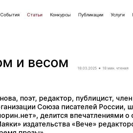
События
Статьи
Конкурсы
Публикации
Услуги
ом и весом
18.03.2025
18 мин. чтения
ова, поэт, редактор, публицист, чле
рганизации Союза писателей России, 
чорин.нет», делится впечатлениями о
аяки» издательства «Вече» редакторс
ремя прозы».