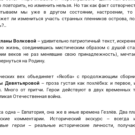
но
повторить
, но
изменить
нельзя. Но так как факт сотворчест
читываем мы уже в другом состоянии, настроении, то
может ли измениться участь странных пленников острова, п
?..
тланы Волковой
– удивительно патриотичный текст, искренн
ую жизнь, соединившись мистическим образом с душой ста
нии веков не раз менявшие свою принадлежность), мечт
ернуться на Родину.
ических вех объединяет «Якоба» с продолжающим сборн
ны Девятьяровой
– проза густая как похлёбка: и первое,
. Много от притчи. Герои действуют в двух временных т
ликая Отечественная война.
а одна – Евпатория, она же в иные времена Гезлёв. Два пла
ские комментарии. Исторический экскурс – всегда 
вые герои
– реальные исторические личности, получа