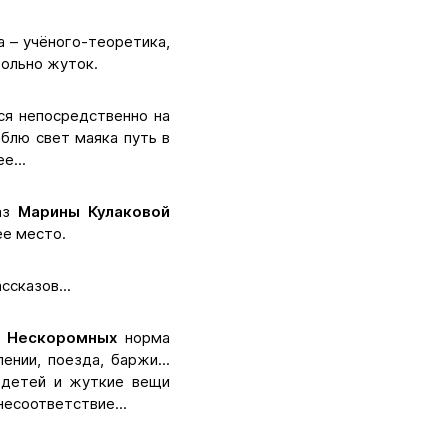
а – учёного-теоретика,
вольно жуток.
ся непосредственно на
аблю свет маяка путь в
е...
каз
Марины Кулаковой
е место.
сказов...
а Нескоромных
норма
нии, поезда, баржи...
и детей и жуткие вещи
несоответствие...