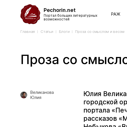
Pechorin.net
РАЖ
Портал больших литературных
возможностей
Главная
Статьи
Блоги
Проза со смыслом и весом
Проза со смысл
Великанова
Юлия Великан
Юлия
городской о
портала «Пе
рассказов «М
Небыкова «В