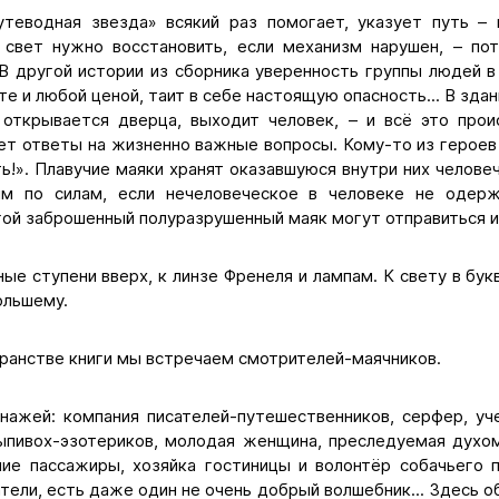
теводная звезда» всякий раз помогает, указует путь –
 свет нужно восстановить, если механизм нарушен, – п
 В другой истории из сборника уверенность группы людей 
те и любой ценой, таит в себе настоящую опасность... В зда
 открывается дверца, выходит человек, – и всё это про
ет ответы на жизненно важные вопросы. Кому-то из героев
ь!». Плавучие маяки хранят оказавшуюся внутри них челове
им по силам, если нечеловеческое в человеке не одер
гой заброшенный полуразрушенный маяк могут отправиться и
ные ступени вверх, к линзе Френеля и лампам. К свету в бук
ольшему.
ранстве книги мы встречаем смотрителей-маячников.
нажей: компания писателей-путешественников, серфер, уч
ыпивох-эзотериков, молодая женщина, преследуемая духо
ие пассажиры, хозяйка гостиницы и волонтёр собачьего 
ели, есть даже один не очень добрый волшебник... Здесь о