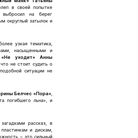
жный маяк» Татьяны
елеп в своей попытке
н выбросил на берег
ым округлый затылок и
олее узкая тематика,
азами, насыщенными и
и
«Не уходит» Анны
 что не стоит судить о
подобной ситуации не
ерины Белчес «Пора»
,
та погибшего льна», и
загадками рассказ, в
 пластинкам и дискам,
ожность – это сильный