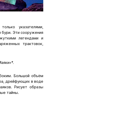
только указателями,
 бури. Эти сооружения
 жуткими легендами и
аряженных трактовок,
аяки»*.
убоким. Большой объём
ра, дрейфующих в воде
аяков. Рисует образы
ные тайны.