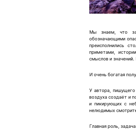
Мы знаем, что за
обозначающими опас
преисполнились ст
приметами, истори
смыслов и значений.
И очень богатая пол
У автора, пишущего
воздуха создаёт и 
и пикирующих с не
нелюдимых смотрител
Главная роль, задача