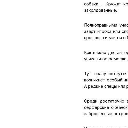
собаки... Кружат-
заколдованные.
Полноправными учас
азарт игрока или с
прошлого и мечты о 
Как важно для авто
уникальное ремесло,
Тут сразу соткутс
возникнет особый ин
А редкие спецы или 
Среди достаточно э
серферские океанск
заброшенные острова