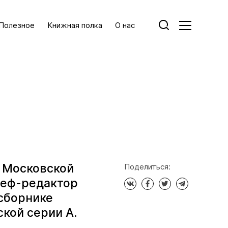
Полезное
Книжная полка
О нас
н Московской
Поделиться:
шеф-редактор
 сборнике
кой серии А.