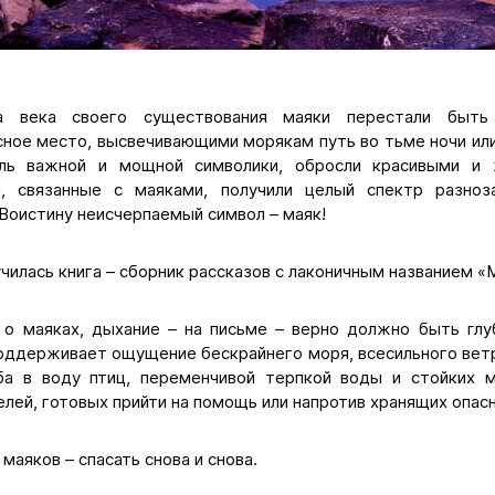
 века своего существования маяки перестали быть 
ное место, высвечивающими морякам путь во тьме ночи или
оль важной и мощной символики, обросли красивыми и
и, связанные с маяками, получили целый спектр разноз
 Воистину неисчерпаемый символ – маяк!
училась книга – сборник рассказов с лаконичным названием «М
 о маяках, дыхание – на письме – верно должно быть гл
поддерживает ощущение бескрайнего моря, всесильного вет
ба в воду птиц, переменчивой терпкой воды и стойких м
ей, готовых прийти на помощь или напротив хранящих опас
 маяков – спасать снова и снова.