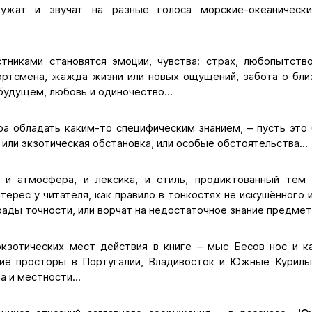
кружат и звучат на разные голоса морские-океаничес
тниками становятся эмоции, чувства: страх, любопытств
портсмена, жажда жизни или новых ощущений, забота о бли
будущем, любовь и одиночество...
ра обладать каким-то специфическим знанием, – пусть это 
 или экзотическая обстановка, или особые обстоятельства...
я и атмосфера, и лексика, и стиль, продиктованный тем
терес у читателя, как правило в тонкостях не искушённого 
рады точности, или ворчат на недостаточное знание предмета
кзотических мест действия в книге – мыс Бесов нос и к
ие просторы в Португалии, Владивосток и Южные Курилы
 и местности...