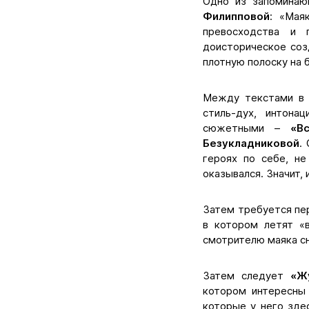
Одно из запоминаю
Филипповой
: «Мая
превосходства и 
доисторическое соз
плотную полоску на б
Между текстами в 
стиль-дух, интона
сюжетными –
«В
Безукладниковой
.
героях по себе, н
оказывался. Значит, и
Затем требуется пе
в котором летят «в
смотрителю маяка сня
Затем следует
«Ж
котором интересны 
которые у него зде