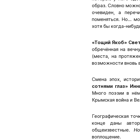
образ. Словно мож
очевиден, а пере
поменяться. Но... 
хотя бы когда-нибудь
«Тощий Якоб» Све
обречённая на вечн
(места, на протяже
возможности вновь в
Смена эпох, истор
сотнями глаз» Ин
Много поэзии в нём
Крымская война и Ве
Географическая точк
конце даны автор
общеизвестные.
Но
воплощение.