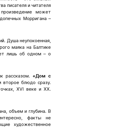
ва писателя и читателя
 произведение может
одопечных Морригана –
ий. Душа неупокоенная,
рого маяка на Балтике
ает лишь об одном – о
ик рассказом.
«Дом с
 и второе блюдо сразу.
очках, XVI веке и XX.
на, объем и глубина. В
интересно, факты не
ющие художественное