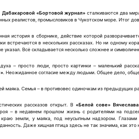
 Дабакаровой «Бортовой журнал»
сталкиваются два мир
нных реалистов, промысловиков в Чукотском море. Итог до
нная история в сборнике, действие которой разворачивает
ки встречаются в нескольких рассказах. Но ни одному кор
е указал. Всё складывается несколько сложнее и символичне
духа – просто люди, просто картинки – маленький расс
к»
. Неожиданное согласие между людьми. Общее дело, обще
й маяка. Семья – в противовес одиночкам из предыдущих рас
стических рассказов открыт. В
«Белой сове» Вячеслав
роя – в недавнем прошлом жизнь с родителями на подселе
 краю земли, у маяка, под неусыпным надзором. Глазам
данность. Даже хищная птица здесь не так значима, как это 