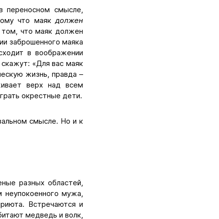
 в переносном смысле,
отому что маяк
должен
в том, что маяк должен
нии заброшенного маяка
исходит в воображении
 скажут: «Для вас маяк
ческую жизнь, правда –
живает верх над всем
грать окрестные дети.
вальном смысле. Но и к
еные разных областей,
м неупокоенного мужа,
приюта. Встречаются и
битают медведь и волк,