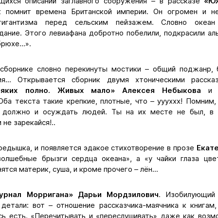
щихся описаний заглавного сооружения – в рассказе
«Ю
к помнит времена Британской империи. Он огромен и н
гигантизма перед сельским пейзажем. Словно океа
дание. Этого левиафана добротно побелили, подкрасили ал
рюхе...».
сборнике словно перекинуты мостики – общий поджанр, б
ция... Открывается сборник двумя хтоническими расск
сяких полно. Живых мало» Алексея Небыкова
 Оба текста такие крепкие, плотные, что – уууххх! Помним,
е должно и осуждать людей. Ты на их месте не был, в 
 не зарекайся!..
редышка, и появляется эдакое стихотворение в прозе
Екат
олшебные брызги сердца океана», а «у чайки глаза цве
тся материк, суша, и кроме прочего – лён...
урнал Морригана» Дарьи Мордзилович
. Изобилующий 
детали: вот – отношение рассказчика-маячника к книгам,
сь есть. «Перечитывать и «переслушивать» даже как возм