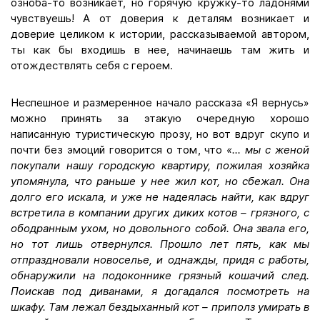
озноба-то возникает, но горячую кружку-то ладонями
чувствуешь! А от доверия к деталям возникает и
доверие целиком к истории, рассказываемой автором,
ты как бы входишь в нее, начинаешь там жить и
отождествлять себя с героем.
Неспешное и размеренное начало рассказа «Я вернусь»
можно принять за этакую очередную хорошо
написанную туристическую прозу, но вот вдруг скупо и
почти без эмоций говорится о том, что
«...
мы с женой
покупали нашу городскую квартиру, пожилая хозяйка
упомянула, что раньше у нее жил кот, но сбежал. Она
долго его искала, и уже не надеялась найти, как вдруг
встретила в компании других диких котов – грязного, с
ободранным ухом, но довольного собой. Она звала его,
но тот лишь отвернулся. Прошло лет пять, как мы
отпраздновали новоселье, и однажды, придя с работы,
обнаружили на подоконнике грязный кошачий след.
Поискав под диванами, я догадался посмотреть на
шкафу. Там лежал бездыханный кот – приполз умирать в