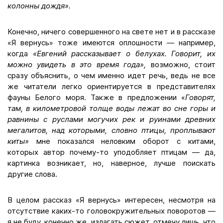
колонны дождя».
Конечно, ничего совершенного на свете нет и в рассказе
«Я вернусь» тоже имеются оплошности — например,
когда
«
Евгений рассказывает о белухах. Говорит, их
можно увидеть в это время года»,
возможно, стоит
сразу объяснить, о чем именно идет речь, ведь не все
же читатели легко ориентируется в представителях
фауны Белого моря. Также в предложении «
Говорят,
там, в километровой толще воды лежат во сне горы и
равнины с руслами могучих рек и руинами древних
мегалитов, над которыми, словно птицы, проплывают
киты»
мне показался неловким оборот с китами,
которых автор почему-то уподобляет птицам — да,
картинка возникает, но, наверное, лучше поискать
другие слова.
В целом рассказ «Я вернусь» интересен, несмотря на
отсутствие каких-то головокружительных поворотов —
я не буду, конечно же, излагать сюжет, отмечу лишь, что