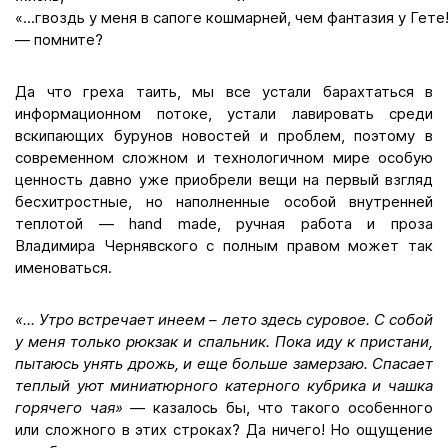
«...гвоздь у меня в сапоге кошмарней, чем фантазия у Гете
— помните?
Да что греха таить, мы все устали барахтаться в
информационном потоке, устали лавировать среди
вскипающих бурунов новостей и проблем, поэтому в
современном сложном и технологичном мире особую
ценность давно уже приобрели вещи на первый взгляд
бесхитростные, но наполненные особой внутренней
теплотой — hand made, ручная работа и проза
Владимира Чернявского с полным правом может так
именоваться.
«... Утро встречает инеем – лето здесь суровое. С собой
у меня только рюкзак и спальник. Пока иду к пристани,
пытаюсь унять дрожь, и еще больше замерзаю. Спасает
теплый уют миниатюрного катерного кубрика и чашка
горячего чая»
— казалось бы, что такого особенного
или сложного в этих строках? Да ничего! Но ощущение