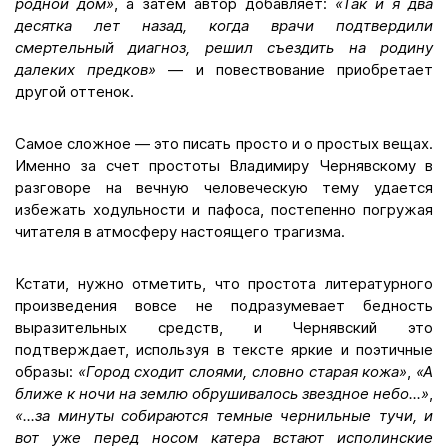
родной дом»
, а затем автор добавляет:
«Так и я два
десятка лет назад, когда врачи подтвердили
смертельный диагноз, решил съездить на родину
далеких предков»
— и повествование приобретает
другой оттенок.
Самое сложное — это писать просто и о простых вещах.
Именно за счет простоты Владимиру Чернявскому в
разговоре на вечную человеческую тему удается
избежать ходульности и пафоса, постепенно погружая
читателя в атмосферу настоящего трагизма.
Кстати, нужно отметить, что простота литературного
произведения вовсе не подразумевает бедность
выразительных средств, и Чернявский это
подтверждает, используя в тексте яркие и поэтичные
образы:
«
Город сходит слоями, словно старая кожа»
,
«А
ближе к ночи на землю обрушивалось звездное небо...»
,
«...за минуты собираются темные чернильные тучи, и
вот уже перед носом катера встают исполинские