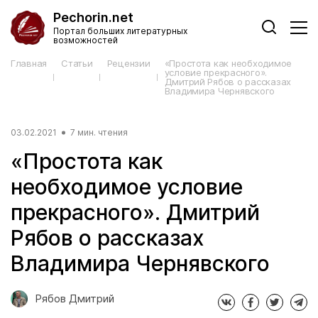
Pechorin.net
Портал больших литературных
возможностей
Главная
Статьи
Рецензии
«Простота как необходимое
условие прекрасного».
Дмитрий Рябов о рассказах
Владимира Чернявского
03.02.2021
7 мин. чтения
«Простота как
необходимое условие
прекрасного». Дмитрий
Рябов о рассказах
Владимира Чернявского
Рябов Дмитрий