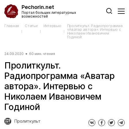
Pechorin.net
Портал больших литературных
возможностей
Главная
Статьи
Интервью
Пролиткульт. Радиопрограмма
«Аватар автора». Интервью с
Николаем Ивановичем
Годиной
24.09.2020
60 мин. чтения
Пролиткульт.
Радиопрограмма «Аватар
автора». Интервью с
Николаем Ивановичем
Годиной
Пролиткульт