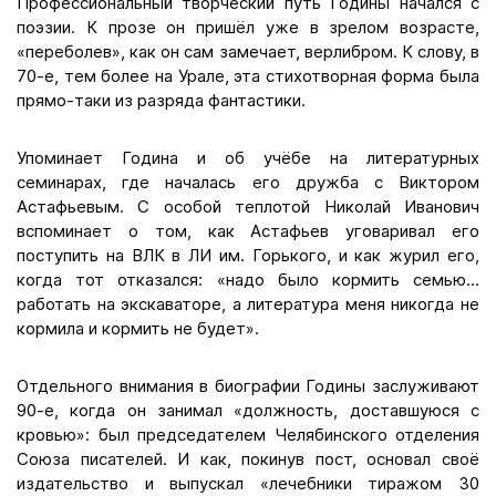
Профессиональный творческий путь Годины начался с
поэзии. К прозе он пришёл уже в зрелом возрасте,
«переболев», как он сам замечает, верлибром. К слову, в
70-е, тем более на Урале, эта стихотворная форма была
прямо-таки из разряда фантастики.
Упоминает Година и об учёбе на литературных
семинарах, где началась его дружба с Виктором
Астафьевым. С особой теплотой Николай Иванович
вспоминает о том, как Астафьев уговаривал его
поступить на ВЛК в ЛИ им. Горького, и как журил его,
когда тот отказался: «надо было кормить семью...
работать на экскаваторе, а литература меня никогда не
кормила и кормить не будет».
Отдельного внимания в биографии Годины заслуживают
90-е, когда он занимал «должность, доставшуюся с
кровью»: был председателем Челябинского отделения
Союза писателей. И как, покинув пост, основал своё
издательство и выпускал «лечебники тиражом 30