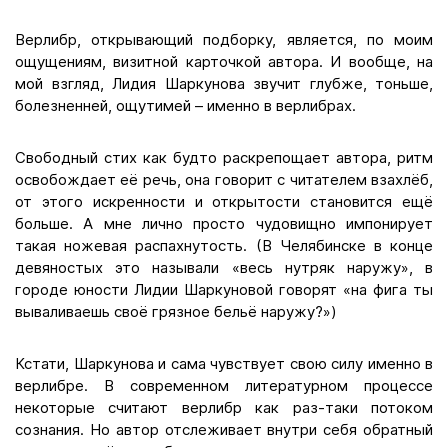
Верлибр, открывающий подборку, является, по моим
ощущениям, визитной карточкой автора. И вообще, на
мой взгляд, Лидия Шаркунова звучит глубже, тоньше,
болезненней, ощутимей – именно в верлибрах.
Свободный стих как будто раскрепощает автора, ритм
освобождает её речь, она говорит с читателем взахлёб,
от этого искренности и открытости становится ещё
больше. А мне лично просто чудовищно импонирует
такая ножевая распахнутость. (В Челябинске в конце
девяностых это называли «весь нутряк наружу», в
городе юности Лидии Шаркуновой говорят «на фига ты
вываливаешь своё грязное бельё наружу?»)
Кстати, Шаркунова и сама чувствует свою силу именно в
верлибре. В современном литературном процессе
некоторые считают верлибр как раз-таки потоком
сознания. Но автор отслеживает внутри себя обратный