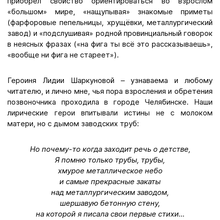
приобрёл свойство ориентироваться во взрослом
«большом» мире, «нащупывая» знакомые приметы
(фарфоровые пепельницы, хрущёвки, металлургический
завод) и «подслушивая» родной провинциальный говорок
в неясных фразах («на фига ты всё это рассказываешь»,
«вообще ни фига не стареет»).
Героиня Лидии Шаркуновой – узнаваема и любому
читателю, и лично мне, чья пора взросления и обретения
позвоночника проходила в городе Челябинске. Наши
лирические герои впитывали истины не с молоком
матери, но с дымом заводских труб:
Но почему-то когда заходит речь о детстве,
Я помню только трубы, трубы,
хмурое металлическое небо
и самые прекрасные закаты
над металлургическим заводом,
шершавую бетонную стену,
на которой я писала свои первые стихи...