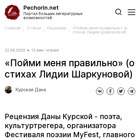
Pechorin.net
Портал больших литературных
возможностей
Главная
Статьи
Рецензии
«Пойми меня правильно» (о
стихах Лидии Шаркуновой)
22.06.2020
13 мин. чтения
«Пойми меня правильно» (о
стихах Лидии Шаркуновой)
Курская Дана
Рецензия Даны Курской - поэта,
культуртрегера, организатора
Фестиваля поэзии MyFest, главного