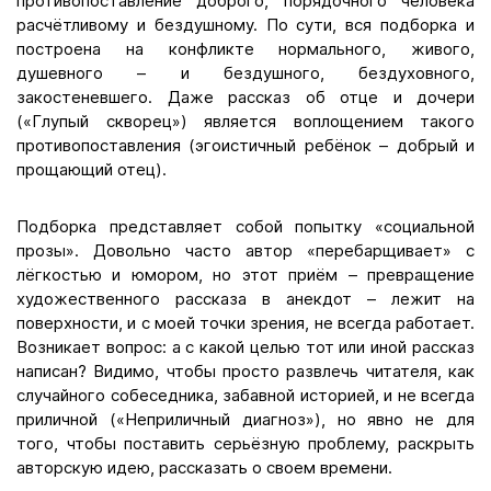
противопоставление доброго, порядочного человека
расчётливому и бездушному. По сути, вся подборка и
построена на конфликте нормального, живого,
душевного – и бездушного, бездуховного,
закостеневшего. Даже рассказ об отце и дочери
(«Глупый скворец») является воплощением такого
противопоставления (эгоистичный ребёнок – добрый и
прощающий отец).
Подборка представляет собой попытку «социальной
прозы». Довольно часто автор «перебарщивает» с
лёгкостью и юмором, но этот приём – превращение
художественного рассказа в анекдот – лежит на
поверхности, и с моей точки зрения, не всегда работает.
Возникает вопрос: а с какой целью тот или иной рассказ
написан? Видимо, чтобы просто развлечь читателя, как
случайного собеседника, забавной историей, и не всегда
приличной («Неприличный диагноз»), но явно не для
того, чтобы поставить серьёзную проблему, раскрыть
авторскую идею, рассказать о своем времени.