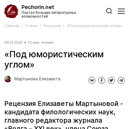
Pechorin.net
Портал больших литературных
возможностей
Главная
Статьи
Рецензии
«Под юмористическим углом»
09.12.2022
10 мин. чтения
«Под юмористическим
углом»
Мартынова Елизавета
Рецензия Елизаветы Мартыновой -
кандидата филологических наук,
главного редактора журнала
«Волга – ХХI век», члена Союза