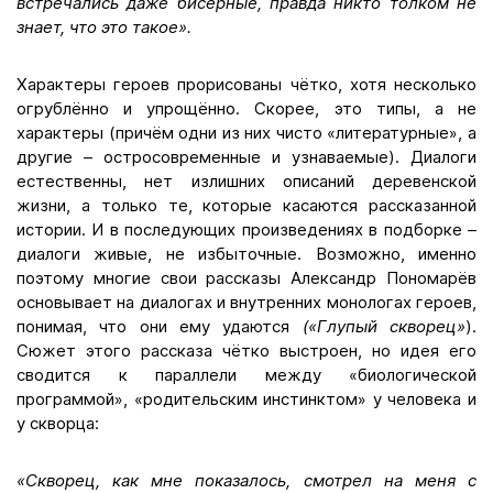
встречались даже бисерные, правда никто толком не
знает, что это такое».
Характеры героев прорисованы чётко, хотя несколько
огрублённо и упрощённо. Скорее, это типы, а не
характеры (причём одни из них чисто «литературные», а
другие – остросовременные и узнаваемые). Диалоги
естественны, нет излишних описаний деревенской
жизни, а только те, которые касаются рассказанной
истории. И в последующих произведениях в подборке –
диалоги живые, не избыточные. Возможно, именно
поэтому многие свои рассказы Александр Пономарёв
основывает на диалогах и внутренних монологах героев,
понимая, что они ему удаются
(«Глупый скворец»
).
Сюжет этого рассказа чётко выстроен, но идея его
сводится к параллели между «биологической
программой», «родительским инстинктом» у человека и
у скворца:
«Скворец, как мне показалось, смотрел на меня с