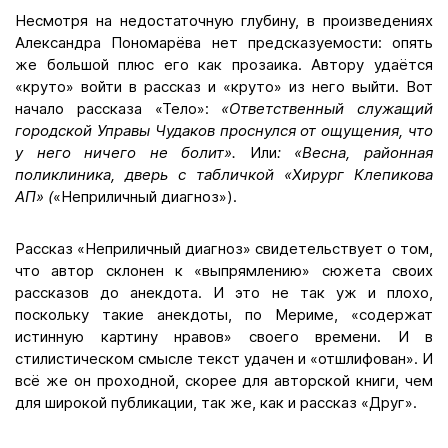
Несмотря на недостаточную глубину, в произведениях
Александра Пономарёва нет предсказуемости: опять
же большой плюс его как прозаика. Автору удаётся
«круто» войти в рассказ и «круто» из него выйти. Вот
начало рассказа «Тело»:
«Ответственный служащий
городской Управы Чудаков проснулся от ощущения, что
у него ничего не болит».
Или
: «Весна, районная
поликлиника, дверь с табличкой «Хирург Клепикова
АП» (
«Неприличный диагноз»).
Рассказ «Неприличный диагноз» свидетельствует о том,
что автор склонен к «выпрямлению» сюжета своих
рассказов до анекдота. И это не так уж и плохо,
поскольку такие анекдоты, по Мериме, «содержат
истинную картину нравов» своего времени. И в
стилистическом смысле текст удачен и «отшлифован». И
всё же он проходной, скорее для авторской книги, чем
для широкой публикации, так же, как и рассказ «Друг».