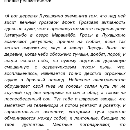
вполне реалистически.
«А вот деревня Лукашкино знаменита тем, что над ней
висит вечный грозовой фронт. Грозовая активность
здесь не хуже, чем в пресловутом месте впадения реки
Кататумбо в озеро Маракайбо. Грозы в Лукашкино
возникают регулярно, причем на любой, если так
можно выразиться, вкус и манер. Заряды бьют по
деревне, когда небо обложено тучами, долбят, порой, и
среди ясного неба, по сухому поджигая дорожную
смешанную с одуванчиковым пухом пыль, что,
воспламеняясь, извивается точно десятки огромных
гадюк в брачный период. Небесное электричество
обрушивает свой гнев на головы селян чуть ли не
круглый год без перерыва на сон и обед, а также на
послеобеденный сон. Тут тебе и шаровые заряды, что
вылетают из телевизора и потом улетают в розетку, и
горизонтальные всполохи, которыми тучи яростно
обмениваются между собой, и ленточные, бьющие по
тебе дуплетом. Местные поговаривают, что