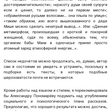
достопримечательности»; «красоту души своей супруги
если и
ценил
, то далеко
не на первом месте
»;
«
обрамлённая
русыми волосами
… она
плыла по улице»;
«
таким образом, изо всего вышесказанного
о дяде
Мише можно сделать нехитрый вывод…». Или: «
Данная
метаморфоза
, произошедшая с кроткой и покорной
женщиной, судя по всему,
объяснялась тем
, что
организм бабы Мани в одночасье принял
просто
атомный
заряд атмосферной энергии…».
Список недочётов можно продолжать, но, думаю, автор
сам в состоянии их увидеть и устранить, поскольку в
подборке есть тексты, в которых подобные
шероховатости почти не встречаются.
Кроме работы над языком и стилем, я порекомендовала
бы Александру Пономарёву подумать над углублением
социального и психологического плана рассказов.
Предполагаю, что хорошего результата можно достичь,