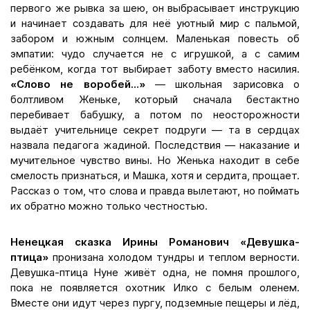
первого же рывка за шею, он выбрасывает инструкцию
и начинает создавать для неё уютный мир с пальмой,
забором и южным солнцем. Маленькая повесть об
эмпатии: чудо случается не с игрушкой, а с самим
ребёнком, когда тот выбирает заботу вместо насилия.
«Слово не воробей…»
— школьная зарисовка о
болтливом Женьке, который сначала бестактно
перебивает бабушку, а потом по неосторожности
выдаёт учительнице секрет подруги — та в сердцах
назвала педагога жадиной. Последствия — наказание и
мучительное чувство вины. Но Женька находит в себе
смелость признаться, и Машка, хотя и сердита, прощает.
Рассказ о том, что слова и правда вылетают, но поймать
их обратно можно только честностью.
Ненецкая сказка Ирины Романович «Девушка-
птица»
пронизана холодом тундры и теплом верности.
Девушка-птица Нуне живёт одна, не помня прошлого,
пока не появляется охотник Илко с белым оленем.
Вместе они идут через пургу, подземные пещеры и лёд,