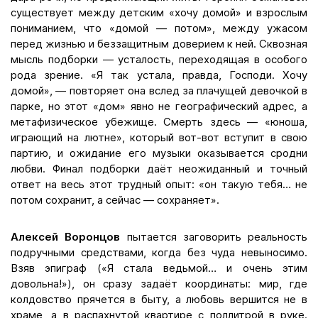
существует между детским «хочу домой» и взрослым
пониманием, что «домой — потом», между ужасом
перед жизнью и беззащитным доверием к ней. Сквозная
мысль подборки — усталость, переходящая в особого
рода зрение. «Я так устала, правда, Господи. Хочу
домой», — повторяет она вслед за плачущей девочкой в
парке, но этот «дом» явно не географический адрес, а
метафизическое убежище. Смерть здесь — «юноша,
играющий на лютне», который вот-вот вступит в свою
партию, и ожидание его музыки оказывается сродни
любви. Финал подборки даёт неожиданный и точный
ответ на весь этот трудный опыт: «он такую тебя… не
потом сохранит, а сейчас — сохраняет».
Алексей Воронцов
пытается заговорить реальность
подручными средствами, когда без чуда невыносимо.
Взяв эпиграф («Я стала ведьмой… и очень этим
довольна!»), он сразу задаёт координаты: мир, где
колдовство прячется в быту, а любовь вершится не в
храме, а в распахнутой квартире с поллитрой в руке.