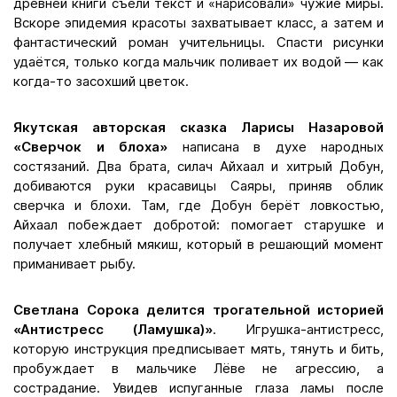
древней книги съели текст и «нарисовали» чужие миры.
Вскоре эпидемия красоты захватывает класс, а затем и
фантастический роман учительницы. Спасти рисунки
удаётся, только когда мальчик поливает их водой — как
когда-то засохший цветок.
Якутская авторская сказка Ларисы Назаровой
«Сверчок и блоха»
написана в духе народных
состязаний. Два брата, силач Айхаал и хитрый Добун,
добиваются руки красавицы Саяры, приняв облик
сверчка и блохи. Там, где Добун берёт ловкостью,
Айхаал побеждает добротой: помогает старушке и
получает хлебный мякиш, который в решающий момент
приманивает рыбу.
Светлана Сорока делится трогательной историей
«Антистресс (Ламушка)»
. Игрушка-антистресс,
которую инструкция предписывает мять, тянуть и бить,
пробуждает в мальчике Лёве не агрессию, а
сострадание. Увидев испуганные глаза ламы после