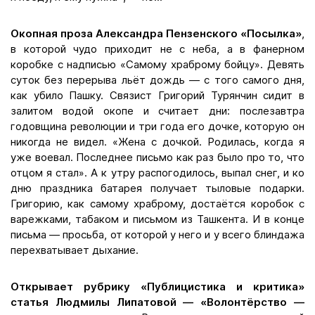
Окопная проза Александра Пензенского «Посылка»
,
в которой чудо приходит не с неба, а в фанерном
коробке с надписью «Самому храброму бойцу». Девять
суток без перерыва льёт дождь — с того самого дня,
как убило Пашку. Связист Григорий Турянчин сидит в
залитом водой окопе и считает дни: послезавтра
годовщина революции и три года его дочке, которую он
никогда не видел. «Жена с дочкой. Родилась, когда я
уже воевал. Последнее письмо как раз было про то, что
отцом я стал». А к утру распогодилось, выпал снег, и ко
дню праздника батарея получает тыловые подарки.
Григорию, как самому храброму, достаётся коробок с
варежками, табаком и письмом из Ташкента. И в конце
письма — просьба, от которой у него и у всего блиндажа
перехватывает дыхание.
Открывает рубрику «Публицистика и критика»
статья Людмилы Липатовой — «Волонтёрство —