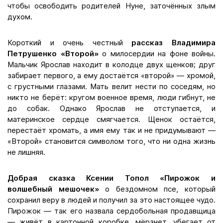
чтобы освободить родителей Нуне, заточённых злым
духом.
Короткий и очень честный
рассказ Владимира
Петрушенко «Второй»
о милосердии на фоне войны.
Мальчик Ярослав находит в колодце двух щенков; друг
забирает первого, а ему достаётся «второй» — хромой,
с грустными глазами. Мать велит нести по соседям, но
никто не берёт: кругом военное время, люди гибнут, не
до собак. Однако Ярослав не отступается, и
материнское сердце смягчается. Щенок остаётся,
перестаёт хромать, а имя ему так и не придумывают —
«Второй» становится символом того, что ни одна жизнь
не лишняя.
Добрая сказка Ксении Топол «Пирожок и
волшебный мешочек»
о бездомном псе, который
сохранил веру в людей и получил за это настоящее чудо.
Пирожок — так его назвала сердобольная продавщица
— живёт в картонной коробке, мёрзнет, убегает от