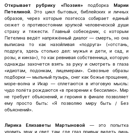
Открывает рубрику «Поэзия»
подборка
Марии
Петелиной
. Это цикл бытовых, библейских и личных
образов, через которые поэтесса собирает единый
сюжет о противостоянии хрупкой человеческой души
страху и тяжести. Главный собеседник, с которым
Петелина ведёт напряжённый диалог — смерть, но она
выписана то как назойливая «подруга» («отстань,
подруга, здесь столько дел: мужья и дети, и сад, и
розы, и кинза»), то как ревнивая собственница, которую
однажды захочется взять за руку и смотреть в глаза
«идиотам, подонкам, лицемерам». Сквозные образы
подборки — мыльный пузырь, снег как божье прощение,
море-волна и Икар — сплетаются в итоговую мысль:
чудо полёта рождаются «в презрении к бессилию». Мир
не требует объяснений, и героиня в финале позволяет
ему просто быть: «Я позволяю миру быть / Без
объяснений».
Лирика Елизаветы Мартыновой
— это попытка
уловить звук и свет там, где глаз привык видеть лишь