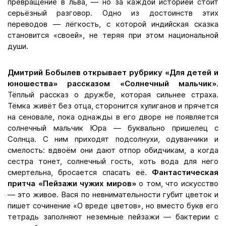
превращение в льва, — но за каждой историей стоит
серьёзный разговор. Одно из достоинств этих
переводов — лёгкость, с которой индийская сказка
становится «своей», не теряя при этом национальной
души.
Дмитрий Бобылев открывает рубрику «Для детей и
юношества» рассказом «Солнечный мальчик»
.
Тёплый рассказ о дружбе, которая сильнее страха.
Тёмка живёт без отца, сторонится хулиганов и прячется
на сеновале, пока однажды в его дворе не появляется
солнечный мальчик Юра — буквально пришелец с
Солнца. С ним приходят подсолнухи, одуванчики и
смелость: вдвоём они дают отпор обидчикам, а когда
сестра тонет, солнечный гость, хоть вода для него
смертельна, бросается спасать её.
Фантастическая
притча «Пейзажи чужих миров»
о том, что искусство
— это живое. Вася по невнимательности губит цветок и
пишет сочинение «О вреде цветов», но вместо букв его
тетрадь заполняют неземные пейзажи — бактерии с