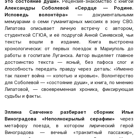
это состояние души».
Рецензия-знакомство с книгой
Александры Соболевой «Сердце — Родине.
Исповедь волонтёра»
— документальными
мемуарами о семи гуманитарных миссиях в зону СВО.
Липатова описывает личную встречу с автором,
студенткой СГЮА, и её подругой Анной Синявской, чьи
тексты вошли в издание. Книга выстроена
хронологически: от первых поездок в Мариуполь до
работы в госпитале Луганска. Автор выделяет главное
достоинство текста — ясный, без пафоса слог и
способность передать правду через деталь: «Именно
так пахнет война — копотью и кровью». Волонтёрство
для Соболевой — «состояние души», и книга, по мнению
Липатовой, — своевременная хроника, фиксирующая
судьбы и факты.
Эллина Савченко разбирает сборник Ильи
Виноградова «Неполнокрылый серафим»
через
метафору поезда, в котором лирический герой
Виноградова — вечный «транзитный пассажир»,