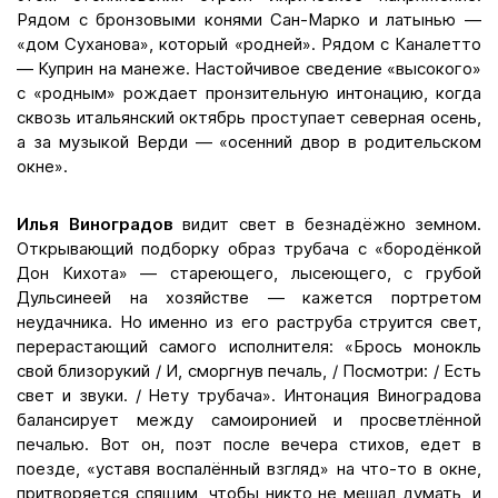
Рядом с бронзовыми конями Сан-Марко и латынью —
«дом Суханова», который «родней». Рядом с Каналетто
— Куприн на манеже. Настойчивое сведение «высокого»
с «родным» рождает пронзительную интонацию, когда
сквозь итальянский октябрь проступает северная осень,
а за музыкой Верди — «осенний двор в родительском
окне».
Илья Виноградов
видит свет в безнадёжно земном.
Открывающий подборку образ трубача с «бородёнкой
Дон Кихота» — стареющего, лысеющего, с грубой
Дульсинеей на хозяйстве — кажется портретом
неудачника. Но именно из его раструба струится свет,
перерастающий самого исполнителя: «Брось монокль
свой близорукий / И, сморгнув печаль, / Посмотри: / Есть
свет и звуки. / Нету трубача». Интонация Виноградова
балансирует между самоиронией и просветлённой
печалью. Вот он, поэт после вечера стихов, едет в
поезде, «уставя воспалённый взгляд» на что-то в окне,
притворяется спящим, чтобы никто не мешал думать, и