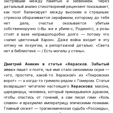
застрявший между памятью и забвением. Через
детальный анализ стихотворений рецензент показывает,
как поэт балансирует между высоким и страшным:
стрекоза оборачивается серафимом, которому до тебя
нет дела, счастье оказывается убитым
собственноручно («Вы же и убили-с, Родион!»), а розы
стоят в вазе неправдоподобно долго — потому что
«запил цветочный Харон». Даже война входит в эту
оптику не лозунгом, а репортажной деталью: «Света
нет в библиотеке — / Есть могилы у стены».
Дмитрий Аникин в статье «Херасков. Забытый
эпос»
пишет о поэте, чьё имя стало синонимом скуки —
«это, простите, какой-то Херасков!» из «Покровских
ворот» — а когда-то гремело рядом с Гомером. Статья
возвращает читателю настоящего
Хераскова
: масона,
царедворца, человека, который прикидывался дураком,
чтобы спастись от гонений, а сам писал гимн «Коль
славен» и вразумлял императрицу эпическими поэмами.
Главный сюжет — трагикомическая судьба «Россиады»,