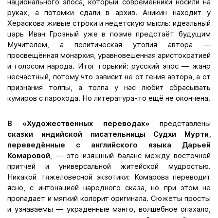
национального эпоса, который современники носили на
руках, а потомки сдали в архив. Аникин находит у
Хераскова живые строки и недетскую мысль: идеальный
царь Иван Грозный уже в поэме предстаёт будущим
Мучителем, а политическая утопия автора —
просвещённая монархия, уравновешенная аристократией
и голосом народа. Итог горький: русский эпос — жанр
несчастный, потому что зависит не от гения автора, а от
признания толпы, а толпа у нас любит сбрасывать
кумиров с парохода. Но литература-то ещё не окончена.
В «Художественных переводах»
представлены
сказки индийской писательницы Судхи Мурти,
переведённые с английского языка Дарьей
Комаровой
, — это изящный баланс между восточной
притчей и универсальной житейской мудростью.
Никакой тяжеловесной экзотики: Комарова переводит
ясно, с интонацией народного сказа, но при этом не
пропадает и мягкий колорит оригинала. Сюжеты просты
и узнаваемы — украденные манго, волшебное опахало,