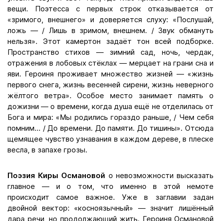
вещи. Поэтесса с первых строк отказывается от
«зримого, внешнего» и доверяется слуху: «Послушай,
ложь — / Лишь в зримом, внешнем. / Звук обмануть
нельзя». Этот камертон задаёт тон всей подборке.
Пространство стихов — зимний сад, ночь, чердак,
отражения в лобовых стёклах — мерцает на грани сна и
яви. Героиня проживает множество жизней — «жизнь
первого снега, жизнь весенней сирени, жизнь неверного
жёлтого ветра». Особое место занимает память о
дожизни — о времени, когда душа ещё не отделилась от
Бога и мира: «Мы родились гораздо раньше, / Чем себя
помним… / До времени. До памяти. До тишины». Отсюда
щемящее чувство узнавания в каждом дереве, в плеске
весла, в запахе грозы.
Поэзия Киры Османовой
о невозможности высказать
главное — и о том, что именно в этой немоте
происходит самое важное. Уже в заглавии задан
двойной вектор: «косноязычный» — значит лишённый
дара речи, но продолжающий жить. Героиня Османовой