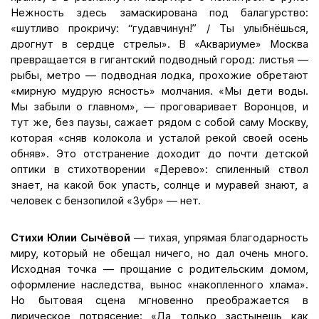
Нежность здесь замаскирована под балагурство:
«шутливо прокричу: “гудавчинун!” / Ты улыбнёшься,
дрогнут в сердце стрелы». В «Аквариуме» Москва
превращается в гигантский подводный город: листья —
рыбы, метро — подводная лодка, прохожие обретают
«мирную мудрую ясность» молчания. «Мы дети воды.
Мы забыли о главном», — проговаривает Воронцов, и
тут же, без паузы, сажает рядом с собой саму Москву,
которая «сняв колокола и усталой рекой своей осень
обняв». Это отстранение доходит до почти детской
оптики в стихотворении «Дерево»: спиленный ствол
знает, на какой бок упасть, солнце и муравей знают, а
человек с бензопилой «Зубр» — нет.
Стихи Юлии Сычёвой
— тихая, упрямая благодарность
миру, который не обещал ничего, но дал очень много.
Исходная точка — прощание с родительским домом,
оформление наследства, вынос «накопленного хлама».
Но бытовая сцена мгновенно преображается в
лирическое потрясение: «Да только застынешь как