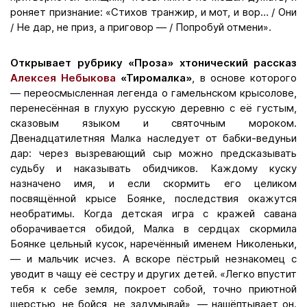
роняет признание: «Стихов транжир, и мот, и вор… / Они
/ Не дар, не приз, а приговор — / Попробуй отмени».
Открывает рубрику «Проза»
хтонический рассказ
Алексея Небыкова
«Тиромалка»
, в основе которого
— переосмысленная легенда о гамельнском крысолове,
перенесённая в глухую русскую деревню с её густым,
сказовым языком и святочным мороком.
Двенадцатилетняя Малка наследует от бабки-ведуньи
дар: через вызревающий сыр можно предсказывать
судьбу и наказывать обидчиков. Каждому куску
назначено имя, и если скормить его целиком
посвящённой крысе Боянке, последствия окажутся
необратимы. Когда детская игра с кражей савана
оборачивается обидой, Малка в сердцах скормила
Боянке цельный кусок, наречённый именем Николеньки,
— и мальчик исчез. А вскоре пёстрый незнакомец с
уводит в чащу её сестру и других детей. «Легко впустит
тебя к себе земля, покроет собой, точно приютной
шерстью, не бойся, не задумывай», — нашёптывает он.