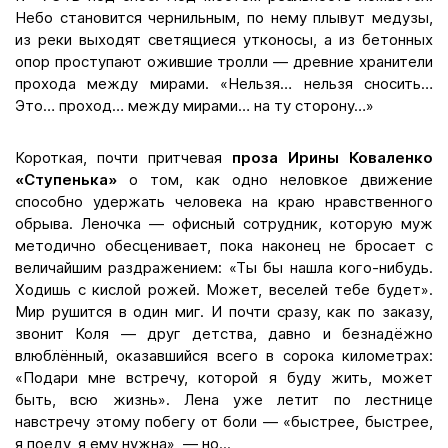
Небо становится чернильным, по нему плывут медузы,
из реки выходят светящиеся утконосы, а из бетонных
опор проступают ожившие тролли — древние хранители
прохода между мирами. «Нельзя… нельзя сносить…
Это… проход… между мирами… на ту сторону…»
Короткая, почти притчевая
проза Ирины Коваленко
«Ступенька»
о том, как одно неловкое движение
способно удержать человека на краю нравственного
обрыва. Леночка — офисный сотрудник, которую муж
методично обесценивает, пока наконец не бросает с
величайшим раздражением: «Ты бы нашла кого-нибудь.
Ходишь с кислой рожей. Может, веселей тебе будет».
Мир рушится в один миг. И почти сразу, как по заказу,
звонит Коля — друг детства, давно и безнадёжно
влюблённый, оказавшийся всего в сорока километрах:
«Подари мне встречу, которой я буду жить, может
быть, всю жизнь». Лена уже летит по лестнице
навстречу этому побегу от боли — «быстрее, быстрее,
я поеду, я ему нужна», — но...