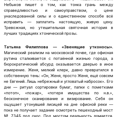
Небыков пишет о том, как тонка грань между
справедливостью и самоуправством, о цене
унаследованной силы и о единственном способе всё
исправить — заплатить настоящую, живую цену.
Тревожная, но утешительная святочная история в
лучших традициях хтонической прозы.
Татьяна Филиппова — «Звенящие утконосы»
.
Магический реализм на московской почве, где офисная
рутина сталкивается с потаённой жизнью города, а
бюрократический абсурд оказывается дверью в иное
измерение. Женя, мелкий клерк, давно превратился в
собственную тень: «Он, Женя, просто Женя, ещё совсем
не Евгений. Лишь небрежный и угловатый набросок». Его
дни — ритуал сортировки бумаг, папки с пометками
«потоп», «пожар», «потеря имущества по н.в.»,
бесконечное сканирование и визирование. Себя он
ощущает утонувшей лисицей на дне офисной реки —
пока не получает задание осмотреть пешеходный мост
№ 734Б под снос. Под мостом реальность ломается.