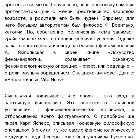
протестантизме он, безусловно, знал, поскольку сам был
протестантом (они с женой крестились во взрослом
возрасте, а родители его были иудеи). Впрочем, для
него большим авторитетом был философ Ф. Брентано,
католик. Но, собственно, религиозная тема занимает
крайне малое место в произведениях Гуссерля. Однако
наша отечественная исследовательница феноменологии
А. Ямпольская в своей книге «Искусство
феноменологии» сравнивает основную
феноменологическую операцию – эпохэ, или редукцию,
–
с религиозным обращением. Она даже цитирует Данте:
«Новая жизнь», Vita Nuovo.
Ямпольская показывает, что эпохэ – это вход в
настоящую философию. Это переход от «наивной
установки» к феноменологической установке, к
отбрасыванию всего фактуального. О подобном же
писал Карл Ясперс, описывая «основную философскую
операцию» (по сути, ту же самую феноменологическую
редукцию, ведь Ясперс тоже был учеником Гуссерля).