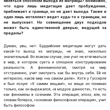
являться способом выхода из матрицы? Возможно,
что одна лишь медитация дает пробуждение,
приближает к границе, но не дает выхода. Также и
один лишь интеллект ведет куда-то к границам, но
не выпускает. Но совмещение двух подходов
может быть единственной дверью, ведущей за
пределы?
Думаю, увы, нет. Буддийские медитации могут дать
какой-то выход из матрицы, не знаю, насколько
значительный. Во всяком случае, они учат не втягиваться
в мир, в котором суета и сплошное конструирование
реальности. А феноменология, смотря на мир
отстраненно, учит смотреть как бы внутрь себя. Ей не
интересно, каков мир «на самом деле». Хотя у Гуссерля
и был лозунг «К самим вещам!», но вещи он понимал
только, как он выражался, «в модусе данности», то есть
как феномены в сознании. Эта операция, эпохэ, или, по
словам Ясперса, «основная философская операция», учит
быть философом.