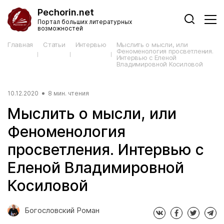
Pechorin.net
Портал больших литературных
возможностей
Главная
Статьи
Интервью
Мыслить о мысли, или
Феноменология просветления.
Интервью с Еленой
Владимировной Косиловой
10.12.2020
8 мин. чтения
Мыслить о мысли, или
Феноменология
просветления. Интервью с
Еленой Владимировной
Косиловой
Богословский Роман