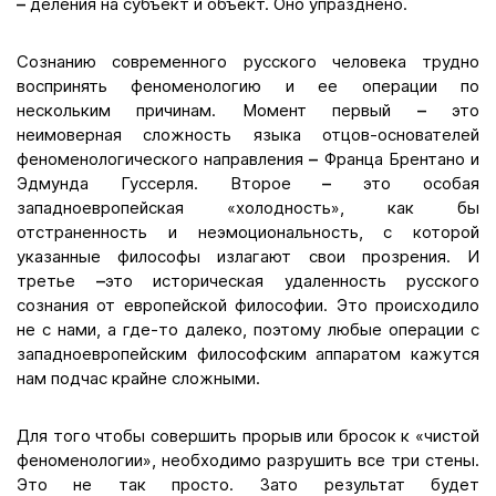
–
деления на субъект и объект. Оно упразднено.
Сознанию современного русского человека трудно
воспринять феноменологию и ее операции по
нескольким причинам. Момент первый
–
это
неимоверная сложность языка отцов-основателей
феноменологического направления
–
Франца Брентано и
Эдмунда Гуссерля. Второе
–
это особая
западноевропейская «холодность», как бы
отстраненность и неэмоциональность, с которой
указанные философы излагают свои прозрения. И
третье
–
это историческая удаленность русского
сознания от европейской философии. Это происходило
не с нами, а где-то далеко, поэтому любые операции с
западноевропейским философским аппаратом кажутся
нам подчас крайне сложными.
Для того чтобы совершить прорыв или бросок к «чистой
феноменологии», необходимо разрушить все три стены.
Это не так просто. Зато результат будет