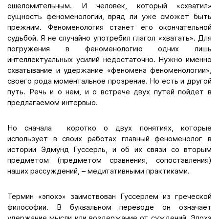
ошеломительным. И человек, который «схватил»
сущность феноменологии, вряд ли уже сможет быть
прежним. Феноменология станет его окончательной
судьбой. Я не случайно употребил глагол «хватать». Для
погружения в феноменологию одних лишь
интеллектуальных усилий недостаточно. Нужно именно
схватывание и удержание «феномена феноменологии»,
своего рода моментальное прозрение. Но есть и другой
путь. Речь и о нем, и о встрече двух путей пойдет в
предлагаемом интервью.
Но сначала коротко о двух понятиях, которые
использует в своих работах главный феноменолог в
истории Эдмунд Гуссерль, и об их связи со вторым
предметом (предметом сравнения, сопоставления)
наших рассуждений,
–
медитативными практиками.
Термин «эпохэ» заимствован Гуссерлем из греческой
философии. В буквальном переводе он означает
удержание мысли или воздержание от суждений. Эпохэ