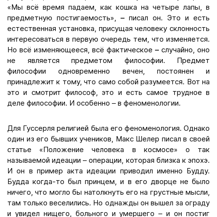
«Мы всё время падаем, как кошка на четыре лапы, в
предметную постигаемость»,
–
писал он. Это и есть
естественная установка, присущая человеку склонность
интересоваться в первую очередь тем, что изменяется.
Но всё изменяющееся, всё фактическое
–
случайно, оно
не является предметом философии. Предмет
философии одновременно вечен, постоянен и
принадлежит к тому, что само собой разумеется. Вот на
это и смотрит философ, это и есть самое трудное в
деле философии. И особенно – в феноменологии.
Для Гуссерля религией была его феноменология. Однако
один из его бывших учеников, Макс Шелер писал в своей
статье «Положение человека в космосе» о так
называемой идеации – операции, которая близка к эпохэ.
И он в пример акта идеации приводил именно Будду.
Будда когда-то был принцем, и в его дворце не было
ничего, что могло бы натолкнуть его на грустные мысли,
там только веселились. Но однажды он вышел за ограду
и увидел нищего, больного и умершего – и он постиг