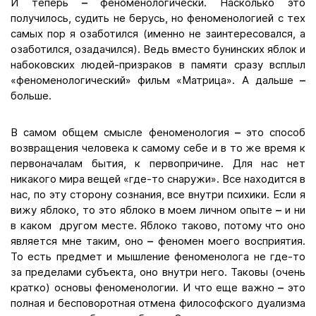
И теперь
–
феноменологически. Насколько это
получилось, судить не берусь, но феноменологией с тех
самых пор я озаботился (именно не заинтересовался, а
озаботился, озадачился). Ведь вместо бунинских яблок и
набоковских людей-призраков в памяти сразу всплыл
«феноменологический» фильм «Матрица». А дальше
–
больше.
В самом общем смысле феноменология
–
это способ
возвращения человека к самому себе и в то же время к
первоначалам бытия, к первопричине. Для нас нет
никакого мира вещей «где-то снаружи». Все находится в
нас, по эту сторону сознания, все внутри психики. Если я
вижу яблоко, то это яблоко в моем личном опыте
–
и ни
в каком другом месте. Яблоко таково, потому что оно
является мне таким, оно
–
феномен моего восприятия.
То есть предмет и мышление феноменолога не где-то
за пределами субъекта, оно внутри него. Таковы (очень
кратко) основы феноменологии. И что еще важно
–
это
полная и бесповоротная отмена философского дуализма