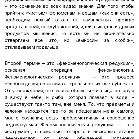
–
это сомнение во всех видах знания. Для того чтобы
прийти к «чистым» феноменам, к вещам «как они есть»,
необходим полный отказ от накопленных прежде
представлений, предубеждений, идей, выводов и других
продуктов мышления. То есть мы не окончательно
отвергаем все это, но «выносим за скобки»,
откладываем подальше.
Второй термин
–
это «феноменологическая редукция»,
основная операция феноменологии.
Феноменологическая редукция
–
это процесс
освобождения сознания от «реальности» вне субъекта.
От утверждений, что любые объекты
–
и птица, которую
я вижу в небе, и рыба, которая плавает в воде,
–
существуют где-то там, вне меня. То, что предметы и
явления находятся где-то за пределами меня самого,
моего сознания, вещь проблематичная и совершенно
недоказуемая. Феноменологическая редукция
–
это
инструмент, с помощью которого в несколько этапов
феноменолог от этой обыденной установки