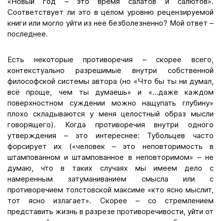
«Новый год – это время салатов и салютов».
Соответствует ли это в целом уровню рецензируемой
книги или могло уйти из неё безболезненно? Мой ответ –
последнее.
Есть некоторые противоречия – скорее всего,
контекстуально разрешимые внутри собственной
философской системы автора (но «Что бы ты ни думал,
всё проще, чем ты думаешь» и «…даже каждом
поверхностном суждении можно нащупать глубину»
плохо складываются у меня целостный образ мысли
говорящего). Когда противоречия внутри одного
утверждения – это интереснее: Тубольцев часто
форсирует их («человек – это неповторимость в
штампованном и штампованное в неповторимом» – не
думаю, что в таких случаях мы имеем дело с
намеренным затуманиванием смысла или с
противоречием толстовской максиме «кто ясно мыслит,
тот ясно излагает». Скорее – со стремлением
представить жизнь в разрезе противоречивости, уйти от