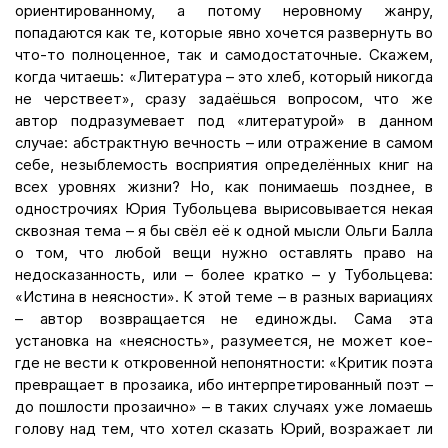
ориентированному, а потому неровному жанру,
попадаются как те, которые явно хочется развернуть во
что-то полноценное, так и самодостаточные. Скажем,
когда читаешь: «Литература – это хлеб, который никогда
не черствеет», сразу задаёшься вопросом, что же
автор подразумевает под «литературой» в данном
случае: абстрактную вечность – или отражение в самом
себе, незыблемость восприятия определённых книг на
всех уровнях жизни? Но, как понимаешь позднее, в
однострочиях Юрия Тубольцева вырисовывается некая
сквозная тема – я бы свёл её к одной мысли Ольги Балла
о том, что любой вещи нужно оставлять право на
недосказанность, или – более кратко – у Тубольцева:
«Истина в неясности». К этой теме – в разных вариациях
– автор возвращается не единожды. Сама эта
установка на «неясность», разумеется, не может кое-
где не вести к откровенной непонятности: «Критик поэта
превращает в прозаика, ибо интерпретированный поэт –
до пошлости прозаично» – в таких случаях уже ломаешь
голову над тем, что хотел сказать Юрий, возражает ли