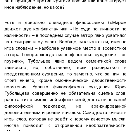
он в принципе против критики поэзии или констатирует
иное наблюдение, но какое?
Есть и довольно очевидные философемы («Миром
движет дух конфликта» или «Не суди по личности по
наличности» – в последнем случае автор явно ухватился
за нехитрую игру слов). Вообще, мне кажется, именно
игра словами – наиболее уязвимое место в эссеистике
автора. Говоря: «когда философ выносит суждение – он
грузчик», Тубольцев явно ведом семантикой слова
«выносит», но, собственно, если разбираться в
представленном суждении, то заметно, что за ним не
стоит ничего, кроме омонимической двойственности
прочтения. Уровню философского суждения Юрия
Тубольцева совершенно не обязательна сцепка слов,
работа с их этимологией и фонетикой, достаточно самой
философской подкладки, не аранжированной
дополнительным игровым началом. Самодостаточность
игры слов, которая не ведёт к новому качеству мысли,
иногда приводит к откровенной необязательности: