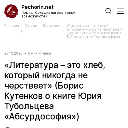
Pechorin.net
Портал больших литературных
возможностей
Главная
Статьи
Рецензии
«Литература – это хлеб,
который никогда не черствеет»
(Борис Кутенков о книге Юрия
Тубольцева «Абсурдософия»)
28.10.2020
5 мин. чтения
«Литература – это хлеб,
который никогда не
черствеет» (Борис
Кутенков о книге Юрия
Тубольцева
«Абсурдософия»)