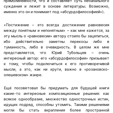
прямолинейности, что и составляет суть небанального
суждения и лежит в основе литературы. Возможно,
именно это он и понимает под «абсурдофилософией»).
«Постижение – это всегда достижение равновесия
между понятным и непонятным» – как мне кажется, за
эту мысль о «равновесии» автору стоило бы зацепиться,
ибо действительно заметны перекосы либо в
туманность, либо в очевидность. В целом же мне
представляется, что Юрий Тубольцев – очень
интересный автор: его «абсурдофилософия» призывает
к тому, чтобы подключиться к его противоречивой
мысли, а это, как ни крути, важно в «розановско-
олешевском» жанре.
Ещё посоветовал бы придумать для будущей книги
какие-то интересные композиционные решения: как
всякое однообразие, множество однострочных истин,
идущих подряд, способны утомить. Такими решениями
могли бы стать вкрапления более пространной